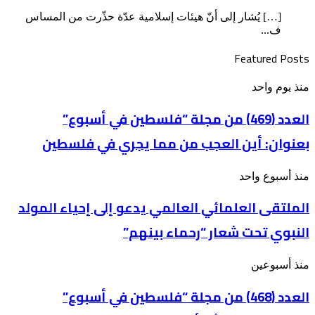
[…] يُشار إلى أنّ هيئات إسلامية عدّة حذّرت من المساس
ف...
Featured Posts
العدد
منذ يوم واحد
(469)
من
العدد (469) من مجلة “فلسطين في أسبوع”
مجلة
بعنوان: أين العجب من مما يجري في فلسطين
“فلسطين
في
أسبوع”
الملتقى
منذ أسبوع واحد
بعنوان: أين
العلمائي
العجب
الملتقى العلمائي العالمي يدعو إلى إحياء المولد
العالمي
من
يدعو
مما
النبوي تحت شعار “رحماء بينهم”
إلى
يجري
إحياء
في
المولد
فلسطين
العدد
منذ أسبوعين
النبوي
(468)
تحت
من
العدد (468) من مجلة “فلسطين في أسبوع”
شعار
مجلة
“رحماء