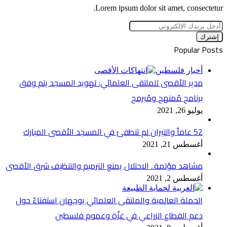
Lorem ipsum dolor sit amet, consectetur.
أدخل
بريدك
الإلكتروني
Popular Posts
أخبار فلسطين
مدير الأقصى للملتقى العلمائي: تهويد المسجد يتم وفق
برنامج مُمنهج ومُبرمج
يوليو 26, 2021
52 عاماً والنيران لم تنطفئ في المسجد الأقصى المبارك
أغسطس 21, 2021
مشاهد مؤلمة.. الاحتلال يمنع الترميم والتنظيف شرق الأقصى
أغسطس 2, 2021
الحملة العالمية والملتقى العلمائي يوجهان استفتاءً حول
دعم القطاع الزراعي في غزّة وعموم فلسطين