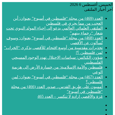
الخميس, أغسطس 6 2026
آخر أخبار الملتقى
العدد (469) من مجلة “فلسطين في أسبوع” بعنوان: أين
العجب من مما يجري في فلسطين
الملتقى العلمائي العالمي يدعو إلى إحياء المولد النبوي تحت
شعار “رحماء بينهم”
العدد (468) من مجلة “فلسطين في أسبوع” بعنوان: وسوف
تُسألون عن الأقصى
تحذيرات مقدسية من أوسع اقتحام للأقصى بذكرى “الخراب”
لمن فلسطين ؟!
شؤون الكنائس: سياسات الاحتلال تهدد الوجود المسيحي
الفلسطيني
فلسطين والأمة الإسلامية: من خسارة الأرض إلى هزيمة
الوعي
العدد (467) من مجلة “فلسطين في أسبوع” بعنوان: لمن
فلسطين؟
أمميون على طريق القدس.. صدور العدد (466) من مجلة
“فلسطين في أسبوع”
غزة والأقصى إرادة لا تنكسر – العدد 465
فيسبوك
‫X
‫YouTube