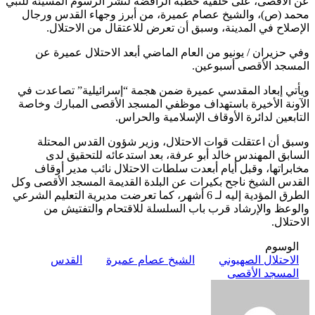
عن الأقصى، على خلفية خطبه الرافضة لنشر الرسوم المسيئة للنبي
محمد (ص)، والشيخ عصام عميرة، من أبرز وجهاء القدس ورجال
الإصلاح في المدينة، وسبق أن تعرض للاعتقال من الاحتلال.
وفي حزيران / يونيو من العام الماضي أبعد الاحتلال عميرة عن
المسجد الأقصى أسبوعين.
ويأتي إبعاد المقدسي عميرة ضمن هجمة “إسرائيلية” تصاعدت في
الآونة الأخيرة باستهداف موظفي المسجد الأقصى المبارك وخاصة
التابعين لدائرة الأوقاف الإسلامية والحراس.
وسبق أن اعتقلت قوات الاحتلال، وزير شؤون القدس المحتلة
السابق المهندس خالد أبو عرفة، بعد استدعائه للتحقيق لدى
مخابراتها، وقبل أيام أبعدت سلطات الاحتلال نائب مدير أوقاف
القدس الشيخ ناجح بكيرات عن البلدة القديمة المسجد الأقصى وكل
الطرق المؤدية إليه لـ 6 أشهر، كما تعرضت مديرية التعليم الشرعي
والوعظ والإرشاد قرب باب السلسلة للاقتحام والتفتيش من
الاحتلال.
الوسوم
الاحتلال الصهيوني
الشيخ عصام عميرة
القدس
المسجد الأقصى
أرسل
بريدا
إلكترونيا