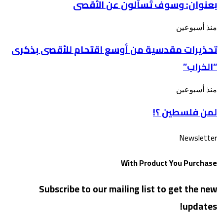
بعنوان: وسوف تُسألون عن الأقصى
“فلسطين
بينهم”
في
أسبوع”
تحذيرات
منذ أسبوعين
بعنوان: وسوف
مقدسية
تُسألون
تحذيرات مقدسية من أوسع اقتحام للأقصى بذكرى
من
عن
أوسع
الأقصى
“الخراب”
اقتحام
للأقصى
بذكرى
لمن
منذ أسبوعين
“الخراب”
فلسطين
لمن فلسطين ؟!
؟!
Newsletter
With Product You Purchase
Subscribe to our mailing list to get the new
updates!