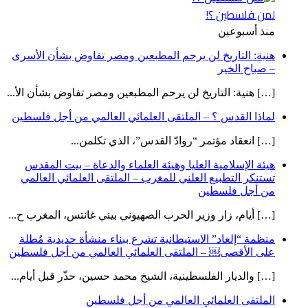
لمن فلسطين ؟!
منذ أسبوعين
هنية: التاريخ لن يرحم المطبعين ومصر تفاوض بشأن الأسرى
– صباح الخير
[…] هنية: التاريخ لن يرحم المطبعين ومصر تفاوض بشأن الأ...
لماذا القدس ؟ – الملتقى العلمائي العالمي من أجل فلسطين
[…] انعقاد مؤتمر “روادّ القدس”، الذي تكلمن...
هيئة الإسلامية العليا وهيئة العلماء والدعاة – بيت المقدس
تستنكر التطبيع العلني للمغرب – الملتقى العلمائي العالمي
من أجل فلسطين
[…] أيام، زار وزير الحرب الصهيوني بيني غانتس، المغرب ح...
منظمة “إلعاد” الاستيطانية تشرع ببناء منشأة حديدية مُطلة
على الأقصى￼ – الملتقى العلمائي العالمي من أجل فلسطين
[…] والديار الفلسطينية، الشيخ محمد حسين، حذّر قبل أيام...
الملتقى العلمائي العالمي من أجل فلسطين