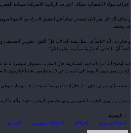
اعتراف بدولة الاغتصاب، مقابل اعتراف الرئاسة الأميركية بسيادة المغرب
وأضاف أنّه “بل هي الآن تنغمس تماماً في العشق الحرام مع العدو الصهيوني
حد وصفه.
وأشار إلى أنّه “دائماً في مثل هذه الحالات فإنّ القوي يفترس الضعيف
لاحقاً أنّ ما خفي أعظمُ وأسوأ مما يظهر الآن”.
يلوّحون ويهددون بالعودة إلى الحرب، ثم لا يستطيعون شيئاً فيلوذون بال
وبحسب الريسوني، فإن “المخابرات المغربية أصبحت رائدة وضاربة وهي ال
وأمس، زار وزير الحرب الصهيوني بيني غانتس، المغرب حيث وقّع مذكرة تفا
الوسوم
أحمد الريسوني
إسرائيل
الاحتلال الصهيوني
التطبيع
أرسل