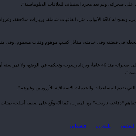
 على صحرائه، ولم تعد مجرد استئناف للعلاقات الدبلوماسية”.
، وتفتح له كافّة الأبواب، مثل: اتفاقيات شاملة، وزيارات متلاحقة، وغزوات
، ويجعله في قبضته وفي خدمته، مقابل كسب موهوم وفتات مسموم، وفي مثل
كما أوضح أنه “من الناحية العسكرية، فإنّ المغرب مسيطر سيطرة تامة على صحرائه منذ 46 عاماً، ويزداد رسوخه وتح
صمت”.
تي تقدم المساعدات والخدمات الاستباقية للأوروبيين وغيرهم”.
هم “دفاعية تاريخية” مع المغرب، كما أنّه وقّع على صفقة أسلحة بمئات ال
القدس
المغرب
فلسطين