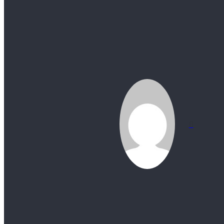
موقع
الويب