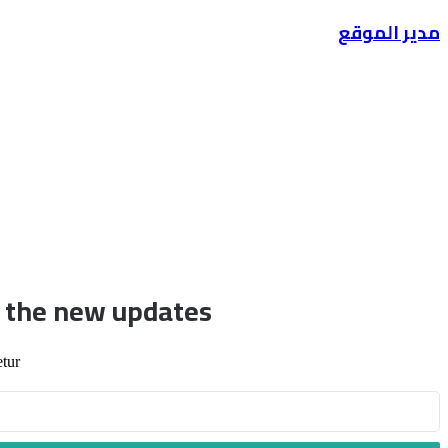
عبر
البريد
مدير الموقع
t the new updates!
tur.
أدخل
بريدك
الإلكتروني