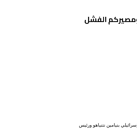
 ومصيركم الفشل
رائيلي بنيامين نتنياهو ورئيس