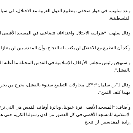
وندد سلهب، في حوار صحفي، بتطبيع الدول العربية مع الاحتلال، في سياق
الفلسطينية.
وقال سلهب: “شراسة الاحتلال واعتداءاته تتضاعف في المسجد الأقصى المب
وأكد أن التطبيع مع الاحتلال لن يكتب له النجاح، وأن المقدسيين لن يتنازلو
واستهجن رئيس مجلس الأوقاف الإسلامية في القدس المحتلة ما أعلنه الا
بالفشل”.
وقال لـ”بن سلمان”: “كل محاولات التطبيع ستبوء بالفشل، يخرج من يخر
مهما كلف الثمن”.
وأضاف: “المسجد الأقصى قرة عيوننا، ودائرة أوقاف القدس هي التي ترعاه،
الإسلامية للمسجد الأقصى في كل العصور من لدن رسولنا الكريم حتى هذه 
إرادة المقدسيين لن تنجح.