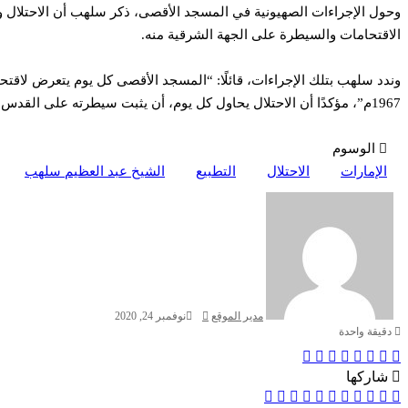
وحول الإجراءات الصهيونية في المسجد الأقصى، ذكر سلهب أن الاحتلال و
الاقتحامات والسيطرة على الجهة الشرقية منه.
وندد سلهب بتلك الإجراءات، قائلًا: “المسجد الأقصى كل يوم يتعرض لاقت
1967م”، مؤكدًا أن الاحتلال يحاول كل يوم، أن يثبت سيطرته على القدس والمسجد الأقصى.
الوسوم
الإمارات
الاحتلال
التطبيع
الشيخ عبد العظيم سلهب
أرسل
بريدا
إلكترونيا
مدير الموقع
نوفمبر 24, 2020
دقيقة واحدة
Odnoklassniki
‫X
بينتيريست
لينكدإن
فيسبوك
شاركها
‫X
Odnoklassniki
‫Pocket
مشاركة
بينتيريست
لينكدإن
فيسبوك
طباعة