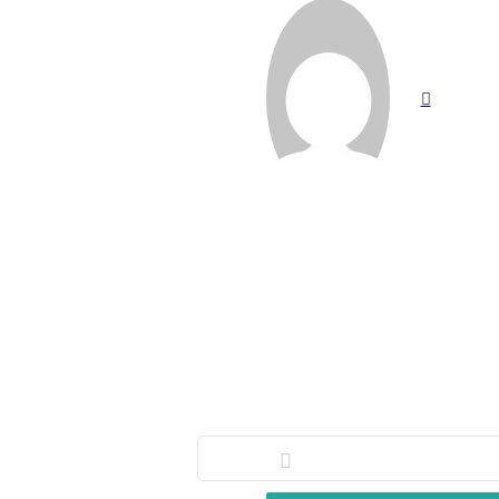
موقع
الويب