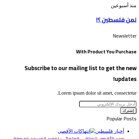
بذكرى
لمن
منذ أسبوعين
“الخراب”
فلسطين
لمن فلسطين ؟!
؟!
Newsletter
With Product You Purchase
Subscribe to our mailing list to get the new
updates!
Lorem ipsum dolor sit amet, consectetur.
أدخل
بريدك
الإلكتروني
Popular Posts
أخبار فلسطين
مدير الأقصى للملتقى العلمائي: تهويد المسجد يتم وفق