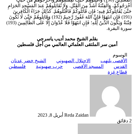
أَخْرَجُوكُمْ، وَالْفِتْنَةُ أَشَدُّ مِنَ الْقَتْلِ. وَلَا تُقَاتِلُوهُمْ عِندَ الْمَسْجِدِ الْحَرَامِ
حَتَّىٰ يُقَاتِلُوكُمْ فِيهِ؛ فَإِن قَاتَلُوكُمْ فَاقْتُلُوهُمْ. كَذَٰلِكَ جَزَاءُ الْكَافِرِينَ
(191) فَإِنِ انتَهَوْا فَإِنَّ اللهَ غَفُورٌ رَّحِيمٌ (192) وَقَاتِلُوهُمْ حَتَّىٰ لَا تَكُونَ
فِتْنَةٌ وَيَكُونَ الدِّينُ لِلَّهِ؛ فَإِنِ انتَهَوْا فَلَا عُدْوَانَ إِلَّا عَلَى الظَّالِمِينَ (193)
سورة البقرة.
بقلم الشيخ محمد أديب ياسرجي
أمين سر الملتقى العلمائي العالمي من أجل فلسطين
الوسوم
الأقصى يلتهب
الاحتلال الصهيوني
الشيخ خضر عدنان
القدس
المسجد الأقصى
حرب صهيونية
فلسطين
قطاع غزة
أرسل
بريدا
إلكترونيا
Reda Zaidan
أبريل 8, 2023
2 دقائق