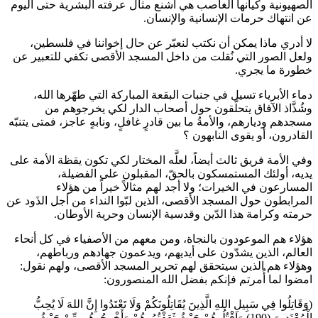
الصهيونية وكيانها الغاصب هي أشنع مثال عرفته البشرية حتى اليوم
عن انتهاك حرمات الإنسانية والإنسان.
لا أدري ماذا يمكن أن نكتب لنعبّر عن حال إخواننا في فلسطين،
ولعل الصور التي نُقلت من داخل المسجد الأقصى تكفي للتعبير عن
خطورة ما يجري.
دماء الأبرياء تسيل في جنبات البقعة المباركة التي طهّرها الله،
وشُذَّاذ الآفاق يتحلّقون حول أصحاب الدار لكي يخرجوهم من
مسجدهم وديارهم، والأمةُ ما بين قادرٍ غافلٍ، ونابهٍ عاجز، فمتى يتنبّه
القادرون، أو يقوى النابهون ؟
وفي الأمة فريق ثالث أيضاً، لعلَّه المختار لكي تكون يقظة الأمة على
يديه، أولئك المستمسكون بالحقّ، المقبلون على الفضيلة،
المسارعون في الخيرات؛ ولا أجد لهم مثالاً خيراً من هؤلاء
المرابطون حول المسجد الأقصى، الذين لبّوا النداء من أجل الذَود عن
حرمته وكرامة هذا الدّين وقدسية الإنسان وحرية الأوطان.
هؤلاء هم الموعودون بالنجاة، ومن معهم من الأصفياء في كل أنحاء
العالم، الذين يشدّون على أيديهم، ويدعمون جهادهم ورباطهم،
وهؤلاء هم الذين سيتحقق لهم تحرير المسجد الأقصى، ولهم نقول:
امضوا لما أُمرتم فإنكم بفضل الله المنصورون:
(وَقَاتِلُوا فِي سَبِيلِ اللهِ الَّذِينَ يُقَاتِلُونَكُمْ وَلَا تَعْتَدُوا إِنَّ اللهَ لَا يُحِبُّ
الْمُعْتَدِينَ (190) وَاقْتُلُوهُمْ حَيْثُ ثَقِفْتُمُوهُمْ وَأَخْرِجُوهُم مِّنْ حَيْثُ