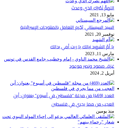
اللهمَّ نَصْرَك الذي وعدتَ
مايو 13, 2021
السيد السيستاني يُحّرم التعامل بالمنتوجات الإسرائيلية
نوفمبر 20, 2021
يا أمّ الشهيد نيالك يا ريت أمي بدالك
مارس 11, 2023
غزة.. صمود ونصر موعود
أبريل 2, 2024
العدد (469) من مجلة “فلسطين في أسبوع” بعنوان: أين
العجب من مما يجري في فلسطين
منذ يومين