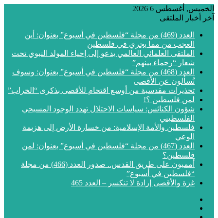
الخميس, أغسطس 6 2026
آخر أخبار الملتقى
العدد (469) من مجلة “فلسطين في أسبوع” بعنوان: أين
العجب من مما يجري في فلسطين
الملتقى العلمائي العالمي يدعو إلى إحياء المولد النبوي تحت
شعار “رحماء بينهم”
العدد (468) من مجلة “فلسطين في أسبوع” بعنوان: وسوف
تُسألون عن الأقصى
تحذيرات مقدسية من أوسع اقتحام للأقصى بذكرى “الخراب”
لمن فلسطين ؟!
شؤون الكنائس: سياسات الاحتلال تهدد الوجود المسيحي
الفلسطيني
فلسطين والأمة الإسلامية: من خسارة الأرض إلى هزيمة
الوعي
العدد (467) من مجلة “فلسطين في أسبوع” بعنوان: لمن
فلسطين؟
أمميون على طريق القدس.. صدور العدد (466) من مجلة
“فلسطين في أسبوع”
غزة والأقصى إرادة لا تنكسر – العدد 465
فيسبوك
‫X
‫YouTube