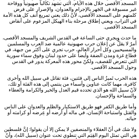
المسجد الأقصى خلال هذه الأيام، التي تشهد تكالباً صهيونياً ووقاحة
غير مسبوقة في الجَهر بالإجرام والعدوان، والإصرار على فرض
كلمتهم على المسجد الأقصى، لأنّ ذلك يعني تمريغ أنف كل هذه الأمة
في التراب، ويعني إطلاق مرحلة بناء الهيكل المزعوم على أنقاض
المسجد الأقصى.
ما حدث ويجري حتى الساعة في القدس الشريف والمسجد الأقصى،
أمرٌ لا يقلُّ عن إعلان حرب صهيونية عالمية ضد العرب والمسلمين
والمسيحيين وكل أحرار العالم، حرب تجري على أكثر من جبهة، في
قطاع غزة ومدن الضفة وأيضاً على حدود لبنان وفوق سماء سورية
التي تتعرض للقصف، ولكنّ محور هذه المعركة يدور في القدس
وحول المسجد الأقصى.
هذه الحرب تَميزُ الناس إلى فئتين، فئة تقاتل في سبيل الله وأخرى
كافرة، مهما كانت عناوين وأسماء من ينتمي إلى هذه الفئة أو تلك،
لأنّ سبيل الله هو الذي تحدده قيم العدل والخير والكرامة والعطاء
والسماحة والإحسان.
وأما طريق الكفر فهو طريق الاستكبار والظلم والعدوان على الناس
والقتل واستباحة الإنسان، في ماله أو أرضه أو عِرضه أو كرامته أو
حياته.
ولا شك في أنّ العقلاء والمنصفين لا يمكن إلا أن يقولوا: إنَّ فلسطين
هي التي تمثل اليوم القِيَم التي تنطوي تحت عنوان (سبيل الله)، وأنّ