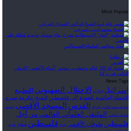
Most Popular
News Tags
الاحتلال الصهيوني
إسرائيل
التطبيع
الإمارات
الحملة العالمية للعودة إلى فلسطين
الشيخ عكرمة صبري
القدس
المسجد الأقصى
الشيخ محمد الناوي
العراق
الملتقى
الملتقى العلمائي العالمي من أجل
العلمائي العالمي
فلسطين
فلسطين
طوفان الأقصى
قطاع غزة
غزة