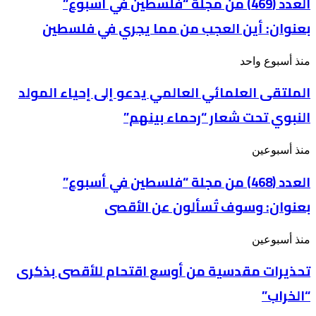
العدد (469) من مجلة “فلسطين في أسبوع”
مجلة
بعنوان: أين العجب من مما يجري في فلسطين
“فلسطين
في
أسبوع”
الملتقى
منذ أسبوع واحد
بعنوان: أين
العلمائي
العجب
الملتقى العلمائي العالمي يدعو إلى إحياء المولد
العالمي
من
يدعو
مما
النبوي تحت شعار “رحماء بينهم”
إلى
يجري
إحياء
في
المولد
فلسطين
العدد
منذ أسبوعين
النبوي
(468)
تحت
من
العدد (468) من مجلة “فلسطين في أسبوع”
شعار
مجلة
“رحماء
بعنوان: وسوف تُسألون عن الأقصى
“فلسطين
بينهم”
في
أسبوع”
تحذيرات
منذ أسبوعين
بعنوان: وسوف
مقدسية
تُسألون
تحذيرات مقدسية من أوسع اقتحام للأقصى بذكرى
من
عن
أوسع
الأقصى
“الخراب”
اقتحام
للأقصى