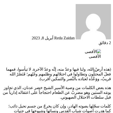
أرسل
بريدا
إلكترونيا
Reda Zaidan
أبريل 8, 2023
2 دقائق
الأقصى
(هذه أرضُ الله، ولنا فيها وعدٌ منه، إنَّه وعدُ الآخرة. لا تيأسوا، فمهما
فعلَ المحتلُّون وتطاولوا في احتلالهم وظلمهم وغَيّهم؛ فَنَصْرُ الله
قريبٌ، ووَعْدُه لعبَاده بالنَّصر والتمكين أقرب).
هذه بعض الكلمات من وصية الأسير الشيخ خضر عدنان، الذي تجاوز
يومَه الستين وهو مضربٌ عن الطعام احتجاجاً على اعتقاله إدارياً من
قبل سلطات الاحتلال الصهيوني.
كلمات سجّلها بصوته الهادر، وإن كان يخرجُ من جسم نحيل ذائب؛
كما هدرت أصوات شباب القدس ونسائها وشيوخها في جنبات