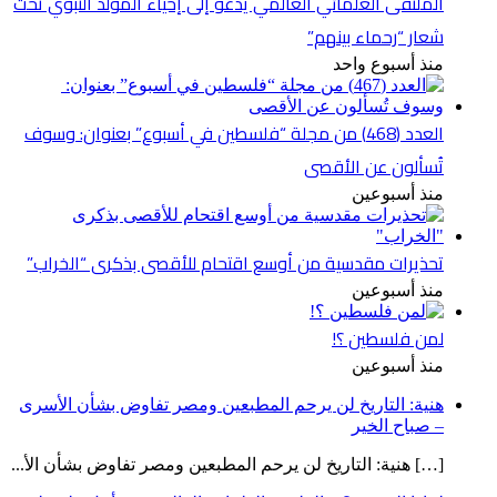
الملتقى العلمائي العالمي يدعو إلى إحياء المولد النبوي تحت
شعار “رحماء بينهم”
منذ أسبوع واحد
العدد (468) من مجلة “فلسطين في أسبوع” بعنوان: وسوف
تُسألون عن الأقصى
منذ أسبوعين
تحذيرات مقدسية من أوسع اقتحام للأقصى بذكرى “الخراب”
منذ أسبوعين
لمن فلسطين ؟!
منذ أسبوعين
هنية: التاريخ لن يرحم المطبعين ومصر تفاوض بشأن الأسرى
– صباح الخير
[…] هنية: التاريخ لن يرحم المطبعين ومصر تفاوض بشأن الأ...