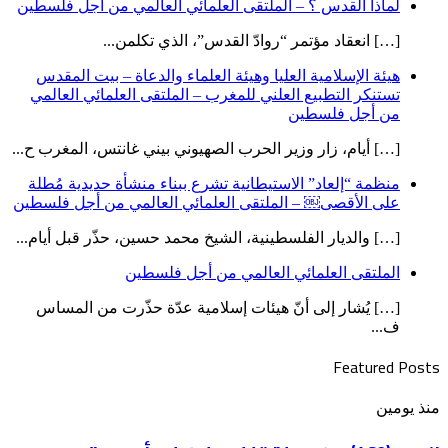
لماذا القدس ؟ – الملتقى العلمائي العالمي من أجل فلسطين
[…] انعقاد مؤتمر “روادّ القدس”، الذي تكلمن...
هيئة الإسلامية العليا وهيئة العلماء والدعاة – بيت المقدس
تستنكر التطبيع العلني للمغرب – الملتقى العلمائي العالمي
من أجل فلسطين
[…] أيام، زار وزير الحرب الصهيوني بيني غانتس، المغرب ح...
منظمة “إلعاد” الاستيطانية تشرع ببناء منشأة حديدية مُطلة
على الأقصى￼ – الملتقى العلمائي العالمي من أجل فلسطين
[…] والديار الفلسطينية، الشيخ محمد حسين، حذّر قبل أيام...
الملتقى العلمائي العالمي من أجل فلسطين
[…] يُشار إلى أنّ هيئات إسلامية عدّة حذّرت من المساس
ف...
Featured Posts
العدد
منذ يومين
(469)
من