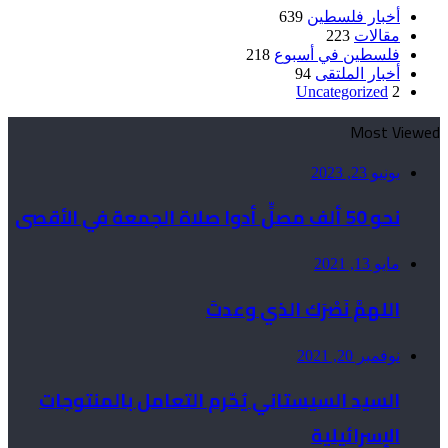
أخبار فلسطين
639
مقالات
223
فلسطين في أسبوع
218
أخبار الملتقى
94
Uncategorized
2
Most Viewed
يونيو 23, 2023
نحو 50 ألف مصلٍّ أدوا صلاة الجمعة في الأقصى
مايو 13, 2021
اللهمَّ نَصْرَك الذي وعدتَ
نوفمبر 20, 2021
السيد السيستاني يُحّرم التعامل بالمنتوجات
الإسرائيلية