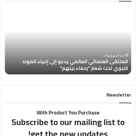
الملتقى
العد
العلمائي
العالمي
من
يدعو
مجل
إلى
“فل
إحياء
في
المولد
أسب
النبوي
بعن
منذ أسبوع واحد
الملتقى العلمائي العالمي يدعو إلى إحياء المولد
تحت
تُس
النبوي تحت شعار “رحماء بينهم”
ب
شعار
عن
“رحماء
الأ
بينهم”
Newsletter
With Product You Purchase
Subscribe to our mailing list to
get the new updates!