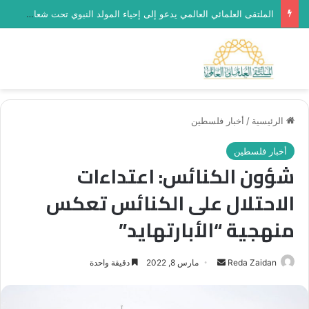
الملتقى العلمائي العالمي يدعو إلى إحياء المولد النبوي تحت شعار “رحماء بينهم”
بحث عن
الق
الرئيسية
/
أخبار فلسطين
أخبار فلسطين
شؤون الكنائس: اعتداءات
الاحتلال على الكنائس تعكس
منهجية “الأبارتهايد”
أرسل
Reda Zaidan
مارس 8, 2022
دقيقة واحدة
بريدا
إلكترونيا