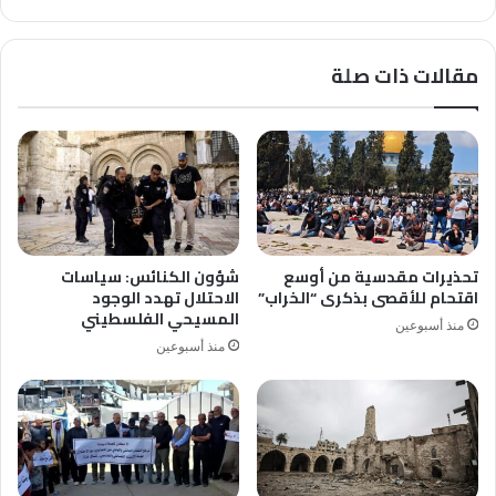
عاتق
المسلمين
جميعًا
مقالات ذات صلة
تحذيرات مقدسية من أوسع
شؤون الكنائس: سياسات
اقتحام للأقصى بذكرى “الخراب”
الاحتلال تهدد الوجود
المسيحي الفلسطيني
منذ أسبوعين
منذ أسبوعين