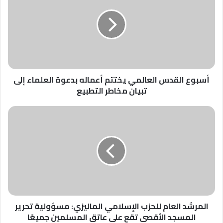
العالمي
يختتم
أعماله
بدعوة
العلماء
إلى
تبيان
أسبوع القدس العالمي يختتم أعماله بدعوة العلماء إلى
مخاطر
تبيان مخاطر التطبيع
التطبيع
المرشد
العام
للحزب
الإسلامي
الماليزي:
مسؤولية
تحرير
المسجد
الأقصى
المرشد العام للحزب الإسلامي الماليزي: مسؤولية تحرير
تقع
المسجد الأقصى تقع على عاتق المسلمين جميعًا
على