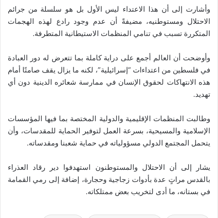
وأشارت إلى أن هذا الاعتداء ليس الأول بل هو سلسلة من جرائم
الاحتلال ومستوطنيه، مضيفةً أن عدم وجود رادع لهذه الهجمات
المتكررة تسبب في تنامي المنظمات الاستيطانية المتطرفة.
وأوضحت أن العالم أجمع على دراية كاملة بما تتعرض له دور العبادة
في فلسطين من اعتداءات “إسرائيلية”، لكنه ما يزال يقف صامتًا أمام
هذه الانتهاكات لحقوق الإنسان في ممارسة شعائره الدينية دون أي
تهديد.
وطالبت المنظمات الإقليمية والدولية المختصة بما فيها المؤسسات
الإسلامية والمسيحية، بسرعة العمل لتوفير الحماية للمقدسات، وأن
يتحمل المجتمع الدولي مسؤولياته في حماية شعبنا ومقدساته.
يشار إلى أن الاحتلال والمستوطنون استهدفوا دير رقاد العذراء
بالقدس مراتٍ عدة بأدوات زجاجية وحجارة، إضافة إلى رمي القمامة
في بستانه، ما أدى لتخريب بعض ممتلكاته.