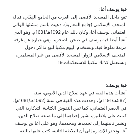
قبة يوسف أغا:
تقع داخل المسجد الأقصى إلى الغرب من الجامع القِبْلي، قبالة
المتحف الإسلامي (جامع المغاربة). دعيت باسم منشئها الوالي
العثماني يوسف أغا، وكان ذلك عام 1092هـ/1681م, وهو الذي
أنشأ أيضا قبة يوسف في صحن الصخرة. وهي عبارة عن غرفة
مربعة تعلوها قبة. وتستخدم اليوم مكتبا لبيع تذاكر دخول
المتحف الإسلامي لزوار المسجد الأقصى من غير المسلمين،
وتستعمل كذلك مكتبا للاستعلامات.19
قبة يوسف:
أنشأت هذه القبة في عهد صلاح الدين الأيوبي، سنة
(587هـ/1191م)، وجددت هذه القبة في سنة (1092هـ/1681م)،
في العصر العثماني، كما تبين النقوش الكتابية التذكارية التي
كتبت على بلاطتين، تشير إحداهما إلى ما صنعه صلاح الدين،
وتشير ثانيتهما إلى تجديدها ومجددها، وهو علي آغا بن يوسف
آغا. وتجدر الإشارة إلى أن البلاطة الثانية، كتب عليها باللغة