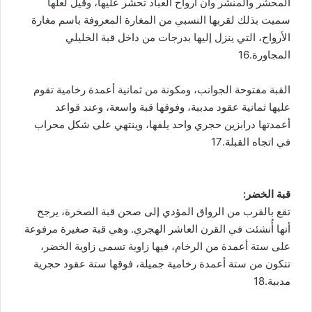
المحشر والمنشر وأن أرواح العباد تحشر عليها، وقيل لعلها
سميت بذلك لقربها النسبي من المغارة المعروفة باسم مغارة
الأرواح، التي ينزل إليها بدرجات من داخل قبة الخليلي
المجاورة.16
القبة مفتوحة الجوانب، ومكونة من ثمانية أعمدة رخامية تقوم
عليها ثمانية عقود مدببة، وفوقها قبة واسعة، وعند قواعد
أعمدتها درابزين حجري واحد يلفها، وينتهي على شكل محراب
في اتجاه القبلة.17
قبة الخضر:
تقع بالقرب من الرواق المؤدي إلى صحن قبة الصخرة، يرجح
أنها أُنشئت في القرن العاشر الهجري. وهي قبة صغيرة مرفوعة
على ستة أعمدة من الرخام، فيها زاوية تسمى زاوية الخضر،
تتكون من ستة أعمدة رخامية جميلة، فوقها ستة عقود حجرية
مدببة.18