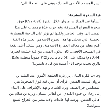
تزين المسجد الأقصى المبارك، وهي على النحو التالي:
قبة الصخرة المشرفة:
أنشأها عبد الملك بن مروان خلال الفترة (691-692) فوق
صخرة المعراج المشرفة، وقد جرت عدّة ترميمات على هذا
المبنى إلى وقتنا الحاضر ولكنها لم تؤثر على الناحية المعمارية
الجميلة التي يتحلى بها هذا الصرح الإسلامي. تعتبر هذه القبة
أقدم معلم من معالم العمارة الإسلامية، وهي تشكل أعلى بقعة
في المسجد الأقصى. كان يتكون المبنى من قبة خشبية قطرها
(20.44م) متكئة على (4) دعامات، و(12) عموداً منظمة بشكل
دائري بحيث يوجد (3) أعمدة بين كل دعامتين.1
وجاءت فكرة البناء، إثر زيارة الخليفة الأموي عبد الملك بن
مروان لمدينة القدس، فرأى أن يبني قبة فوق الصخرة؛ تقي
المسلمين حر الصيف وبرد الشتاء. وعهد بالإشراف على البناء
إلى رجاء بن حيوة الكندي، من أهالي بيسان، ويزيد بن سلام من
أهالي القدس، ورصد لها عائدات ولاية مصر من الخراج لسبع
سنوات.2