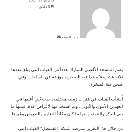
يونيو 21, 2021
بريدا
8 دقائق
إلكترونيا
مدير الموقع
يضم المسجد الأقصى المبارك عدداً من القباب التي يبلغ عددها
ثلاثة عشرة قبّة عدا قبة الصخرة، موزعة في الساحات وفي
صحن قبة الصخرة.
أُنشأت القباب في فترات زمنية مختلفة، حيث بُني أغلبها في
العهدين الأموي والأيوبي، وتم استخدامها لأغراض عدة، فمنها ما
بني للذكر والتعبد، ومنها ما كان مكاناً للتعليم والتدريس وغيرها.
من خلال هذا التقرير سترصد شبكة “القسطل” القباب التي