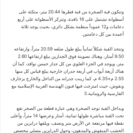
وتتكون قبة الصخرة من قبة قطرها 20.44 متر، متكئة على
أسطوانة تشتمل على 16 نافذة، وتتركز الأسطوانة على أربع
دعامات و12 عموداً منظمة بشكل دائري، بحيث يوجد ثلاثة
أعمدة بين كل دعامتين.
وتتخذ القبة شكلاً ثمانياً يبلغ طول ضلعه 20.59 متراً، وارتفاعه
9.50 أمتار، وهناك تصوينة فوق الجدارين يبلغ ارتفاعها 2.60
متر، ويوجد في الجزء العلوي من كل جدار خمس نوافذ، كما أن
هناك أربعة أبواب في أربعة جدران خارجية يبلغ قياس كل منها
2.55 م×4.35 م، كما زينت جدرانه من الداخل والخارج بزخارف
ونقوش، حيث امتزجت فيها فنون الهندسة العربية الإسلامية مع
الفارسية والرومانية.3
وبداخل القبة توجد الصخرة وهي عبارة قطعة من الصخر تقع
تحت القبة مباشرة طولها ثمانية، أمتار وعرضها 14 متراً، وأعلى
نقطة فيها مرتفعة عن الأرض متر ونصف، ويلفها درابزين من
الخشب المنقوش والمدهون، وحول الدرابزين مصلى مخصص