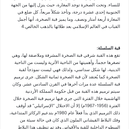
للنساء. وتحت الصخرة توجد المغارة، حيث ينزل إليها من الجهة
الجنوبية إحدى عشرة درجة، وتأخذ شكلاً مربعاً، كل ضلع في
المغارة أربعة أمتار ونصف. وما يميز قبة الصخرة، أنها أجمل
القباب في العالم الإسلامي بعد طلائها بالذهب الخالص.4
قبة السلسلة:
تقع هذه القبة شرقي قبة الصخرة المشرفة وملاصقة لها، وهي
تصغرها حجماً، وأهميتها من الناحية الأثرية وليست من الناحية
الدينية، لها شكل سداسي، ولذلك فهي ليست نموذجاً لقبة
الصخرة كما يُعتقد لأن قبة الصخرة ثمانية الشكل. جرى ترميم
قبة السلسلة عدة مرات آخرها في القرن السادس عشر. وكان
سيتم ترميم هذه القبة من قبل حكومة المملكة الأردنية
الهاشمية خلال الفترة التي جرى فيها ترميم قبة الصخرة خلال
الفترة (1956-1967م) إلا أن الاحتلال “الإسرائيلي” قد أوقف
ذلك الترميم الذي بدأ فعلاً عام 1980م بتدعيم الركائز المتداعية،
وفك البلاط القيشاني الملون الذي كان في حالة سيئة من
السطوح الداخلية للقبة والأقواس وقد تم تنظيف هذا البلاط