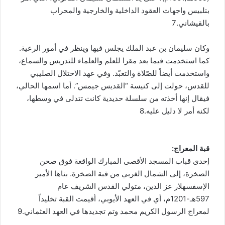
بتلبيس واجهات العقود الداخلية والخارجية والمحراب
بالقيشاني.7
وكان سليمان بن عبد الملك يجلس فيها وينظر في أمور الرعية.
كما استخدمت فيما بعد مقرا للعلم والعلماء للتدريس والسماع،
واستخدمت أيضاً للصّلاة والتعبّد. وفي عهد الاحتلال الصليبي
للقدس، حولت إلى كنيسة “القديس جيمس”. أما اسمها الحالي،
فيقال إنها أخذته من سلسلة حديدية كانت تتدلى في وسطها،
لكنه أمر لا دليل عليه.8
قبة المعراج:
إحدى قباب المسجد الأقصى المبارك الواقعة فوق صحن
الصخرة، إلى الشمال الغربي من قبة الصخرة. بناها الأمير
الإسفسهلار عز الدين، متولي القدس الشريف عام
597هـ-1201م، أي في العهد الأيوبي، أقيمت القبة تخليداً
لمعراج الرسول الكريم محمد وتم تجديدها في العهد العثماني.9