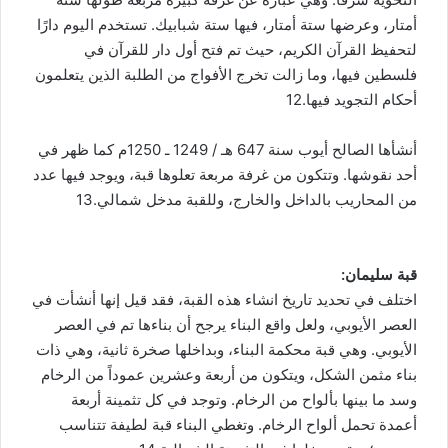
أمتار، وعرضها ستة أمتار، فيها ستة شبابيك. تستخدم اليوم دارًا
لتحفيظ القرآن الكريم، حيث تم فتح أول دار للقرآن في
فلسطين فيها، وما زالت تخرج الأفواج من الطلبة الذين يتعلمون
أحكام التجويد فيها.12
أنشأها الصالح أيوب سنة 647 هـ / 1249 ـ 1250م كما ظهر في
أحد نقوشها. وتتكون من غرفة مربعة تعلوها قبة، ويوجد فيها عدد
من المحاريب بالداخل والخارج، وللقبة مدخل شمالي.13
قبة سليمان:
اختلف في تحديد تاريخ انشاء هذه القبة، فقد قيل إنها أنشأت في
العصر الأيوبي، ولعل واقع البناء يرجح أن بناءها تم في العصر
الأيوبي. وهي قبة محكمة البناء، وبداخلها صخرة ثانية، وهي ذات
بناء مثمن الشكل، ويتكون من أربعة وعشرين عموداً من الرخام
وسد ما بينها بألواح من الرخام. وتوجد في كل تثمينة أربعة
أعمدة تحمل ألواح الرخام. وتغطي البناء قبة لطيفة تتناسب