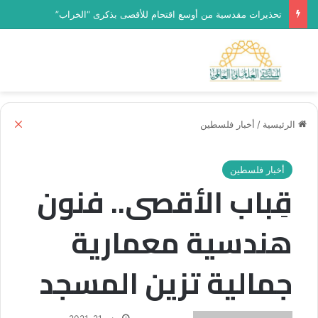
تحذيرات مقدسية من أوسع اقتحام للأقصى بذكرى “الخراب”
بحث عن
الق
إغل
الرئيسية
/
أخبار فلسطين
أخبار فلسطين
قِباب الأقصى.. فنون
هندسية معمارية
جمالية تزين المسجد
أرسل