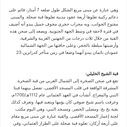
وهي عبارة عن مبنى مربع الشكل طول ضلعه 7 أمتار، قائم على
دعائم ركنية تعلوها أربعة عقود مدببة تعلوها قبة ضحلة. والمبنى
مفتوح الجوانب، وبه محراب حجري مجوف جميل يبدو أنه أضيف
في فترة لاحقة في وسط الجهة الجنوبية. ويصعد إلى صحن هذه
القبة من خلال ثلاث درجات من الجهتين الغربية والشرقية،
وأرضيتها مبلطة بالحجر، وعلى حافتها من الجهة الشمالية
عمودان نائمان يبدو أنهما وضعا في زمن متأخر كدرابزين.23
قبة الشيخ الخليلي:
تقع في صحن الصخرة إلى الشمال الغربي من قبة الصخرة
المشرفة الواقعة في قلب المسجد الأقصى، تفصل بينهما قبتا
النبي والمعراج. أنشأت في العهد العثماني عام 1112هـ/1700م،
وعرفت باسم شيخ صوفي كان يؤمها ويتعبد فيها، وتعرف كذلك
بقبة بخ بخ، ومصلى الخضر، ومسجد النبي، وهي اليوم مكتب
لجنة إعمار المسجد الأقصى. والقبة عبارة عن مبنى مربع مقام
على أربعة أركان، تعلوه قبة ضحلة على الطراز العثماني، وفي