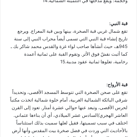
وحجمه؛ ويقع مدخلها في التثمينة الشمالية.14
قبة النبي:
تقع شمال غربي قبة الصخرة، بينها وبين قبة المعراج. ويرجع
تاريخ إنشاء قبة النبي التي تسمى أيضاً محراب النبي إلى سنة
945هـ، حيث أنشأها صاحب لواء غزة والقدس محمد شاكر بك ـ
كما أثبت نقشٌ فوق الأثر. وتقوم القبة على ثمانية أعمدة
رخامية، تعلوها ثمانية عقود مدببة.15
قبة الأرواح:
تقع على صحن الصخرة التي تتوسط المسجد الأقصى، وتحديداً
شرقي البائكة الشمالية الغربية، أمام خلوة شمالية اتخذت مكتباً
لحرس الأقصى، وتبعد عنها حوالي عشرة أمتار. تعود إلى القرن
العاشر الهجري/السادس عشر الميلادي، أي أن بناءها عثماني.
اختلف في سبب تسميتها، فقيل لعلها سميت بذلك استئناساً
بالأحاديث التي وردت في فضل صخرة بيت المقدس وأنها أرض