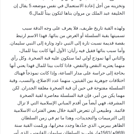
وتخزينه من أجل إعادة الاستعمال في نفس موضعه.5 يقال إن
الخليفة عبد الملك بن مروان بناها لتكون بيتاً للمال.6
ولهذه القبة تاريخ طريف، فلا يعرف على وجه الدقة سبب
تسميتها بقبة السلسلة أو الغرض من بنائها. فهذا الاسم ارتبط
بقصة قديمة نسبت تارة إلى النبي داود وتارة إلى النبي سليمان.
وأما سبب بنائها فقيل فيه رأيان: الأول أنها كانت بيتا للمال،
والثاني أنها نموذج أولي لما ستكون عليه قبة الصخرة. وكل رأي
منهما يعتريه النقص والنقض، فاذا كانت بيتا للمال فهذا يعني أنها
بحاجة إلى حراسة على مدار الساعة، وإذا كانت نموذجاً فهناك
اختلافات جوهرية بين القبتين، منهما عدد الاضلاع، والنسب، وقبة
السلسلة مفتوحة في حين أن قبة الصخرة مغلقة الجدران. لكن
مهما يكن من أمر، فإن قبة السلسلة معاصرة لقبة الصخرة
المشرفة، فهي أيضاً من أقدم المباني الإسلامية التي لا تزال
قائمة. وطبيعي أن تتعرض القبة خلال بعض الفترات الاسلامية
إلى الترميمات والتجديدات، وهذا ما تم في زمن السلطان
الظاهر بيبرس، الذي جدّدها وجدد محرابها، ورمّمت القبة سنة
(969هـ/1561م)، على يد السلطان سليمان القانوني، الذي أمر