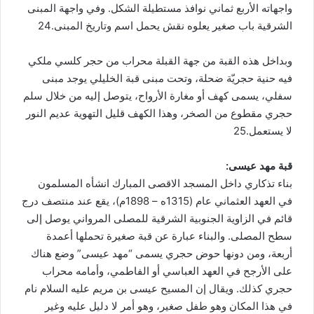
واجهاته الأربع ثماني نوافذ مستطيلة الشكل. وفي واجهة المبنى
الشرقية باب صغير يعلوه نقش يحمل اسم وتاريخ المبنى.24
وبداخل هذه القبة من جهة القبلة محراب من حجر كلسي ملكي
فيه حنية حجريّة ضحلة، وتحت مبنى قبة الخليلي يوجد مبنى
سفلي، يسمى كهف أو مغارة الأرواح، يتوصل إليه من خلال سلم
حجري مقطوع من الصخر، وهذا الكهف قليل التهوية عديم النور
لا يستعمل.25
قبة مهد عيسى:
بناء تذكاري داخل المسجد الاقصى المبارك انشأه المسلمون
في العهد العثماني عام (1315ه – 1898م)، يقع عند منتصف درج
قائم في الزاوية الجنوبية الشرقية للمصلى المرواني يوصل إلى
سطح المصلى. والبناء عبارة عن قبة صغيرة تحملها أعمدة
أربعة، ومن دونها حوض حجري يسمى “مهد عيسى” وضع هناك
على الأرجح في العهد العباسي أو الفاطمي، وأمامه محراب
حجري كذلك. ويقال إن المسيح عيسى بن مريم عليه السلام نام
في هذا المكان وهو طفل صغير، وهو أمر لا دليل عليه وغير