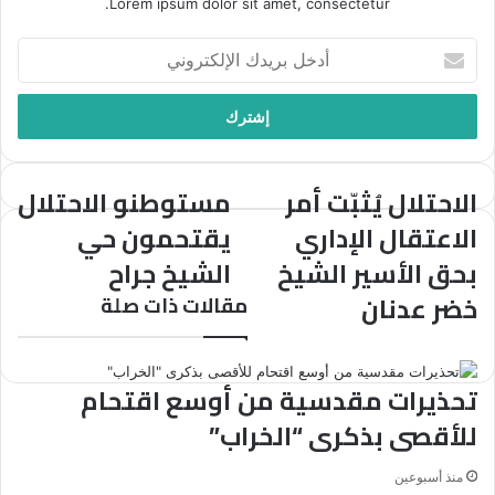
Lorem ipsum dolor sit amet, consectetur.
أدخل
بريدك
الإلكتروني
الاحتلال يُثبّت أمر
مستوطنو الاحتلال
الاحتلال
مستوطنو
يُثبّت
الاحتلال
الاعتقال الإداري
يقتحمون حي
أمر
يقتحمون
بحق الأسير الشيخ
الشيخ جراح
الاعتقال
حي
الإداري
الشيخ
خضر عدنان
مقالات ذات صلة
بحق
جراح
الأسير
الشيخ
خضر
تحذيرات مقدسية من أوسع اقتحام
عدنان
للأقصى بذكرى “الخراب”
منذ أسبوعين