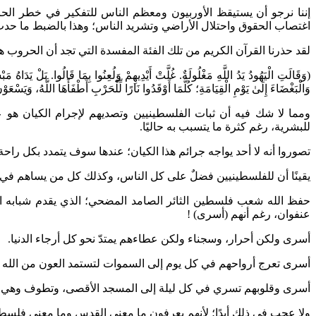
إننا نرجو أن يستيقظ الأوربيون ومعظم الناس للتفكير في خطر ا
اغتصاب الحقوق واحتلال الأراضي وتشريد الناس؛ وهذا بالضبط ما حد
لقد حذرنا القرآن الكريم من تلك الفئة المفسدة التي تجد أن الحروب 
(وَقَالَتِ الْيَهُودُ يَدُ اللَّهِ مَغْلُولَةٌ. غُلَّتْ أَيْدِيهِمْ وَلُعِنُوا بِمَا قَالُوا. بَلْ يَدَاهُ مَب
وَالْبَغْضَاءَ إِلَىٰ يَوْمِ الْقِيَامَةِ؛ كُلَّمَا أَوْقَدُوا نَارًا لِّلْحَرْبِ أَطْفَأَهَا اللَّهُ، وَيَسْ
ومما لا شك فيه أن ثبات الفلسطينيين وتصديهم لإجرام الكيان هو
للبشرية، رغم كثرة ما يتسبب به حاليًا.
تصوروا أنه لا أحد يواجه جرائم هذا الكيان؛ عندها سوف يتمدد بكل راحة
يقينًا أن للفلسطينيين فضلٌ على كل الناس، وكذلك كل من يساهم في 
حفظ الله شعب فلسطين الثائر الصامد المضحي؛ الذي يقدم شبابه الت
عنفوان، رغم أنهم (أسرى) !
أسرى ولكن أحرار، وسجناء ولكن عطاءهم يمتدّ نحو كل أرجاء الدنيا.
أسرى تعرج أرواحهم في كل يوم إلى السموات لتستمد العون من الله سب
أسرى وقلوبهم تسري في كل ليلة إلى المسجد الأقصى، وتطوف وهي في 
ولا عجب في ذلك أبدًا؛ لأنهم يعرفون ما معنى القدس وما معنى فلسط