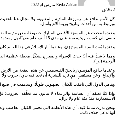
Reda Zaidan
مارس 4, 2022
2 دقائق
كل الأمم تدافع عن رموزها، المادية والمعنوية، ولا مجال هنا للحديث ع
ويرتبط به من أحداث وتاريخ وربما آلام وآمال.
وعندما نتحدث عن المسجد الأقصى المبارك خصوصًا، وعن مدينة القدس 
تنتمي إلى حُقب تاريخية تمتد على مدى 15 ألف عام تقريبًا، بل ومنذ بدء التوطّن البشري في هذه المنطقة.
وعندما بُعث السيد المسيح (ع)، وعندما أنار الإسلامُ في هذا العالم كان ل
ومما لا شكّ فيه أنّ حدَث الإسراء والمعراج يشكّل محطة عظيمة الدلال
الرحمة (ص).
وعندما يدافع المؤمنون بالحقّ الفلسطيني عن هذه البقعة من الأرض ف
والإبداع، وعن مستقبلٍ آمنٍ نريد للبشرية أن تحيا فيه بدون حروب ولا ع
وهاهي الدول التي نافقت للكيان الصهيوني طويلًا، وساهمت في صنع ال
وإذا كنّا نعتقد أن الساسة والزعماء لا يبالون بما تخلّفه الحرو
الاستعمارية منذ مئة عام ولا نزال.
ونحن ندرك تماما كيف أن هذه الأنظمة التي تحمي الكيان الغاصب وتد
أنها تدعي خلاف ذلك.