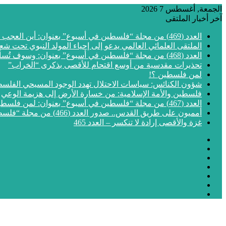
الجمعة, أغسطس 7 2026
آخر أخبار الملتقى
العدد (469) من مجلة “فلسطين في أسبوع” بعنوان: أين العجب من مما يجري في فلسطين
الملتقى العلمائي العالمي يدعو إلى إحياء المولد النبوي تحت شع
العدد (468) من مجلة “فلسطين في أسبوع” بعنوان: وسوف تُسألون عن الأقصى
تحذيرات مقدسية من أوسع اقتحام للأقصى بذكرى “الخراب”
لمن فلسطين ؟!
شؤون الكنائس: سياسات الاحتلال تهدد الوجود المسيحي الفلس
فلسطين والأمة الإسلامية: من خسارة الأرض إلى هزيمة الوعي
العدد (467) من مجلة “فلسطين في أسبوع” بعنوان: لمن فلسطين؟
أمميون على طريق القدس.. صدور العدد (466) من مجلة “فلسطين في أسبوع”
غزة والأقصى إرادة لا تنكسر – العدد 465
فيسبوك
‫X
‫YouTube
انستقرام
مقال
إضافة
عشوائي
الوضع
عمود
المظلم
جانبي