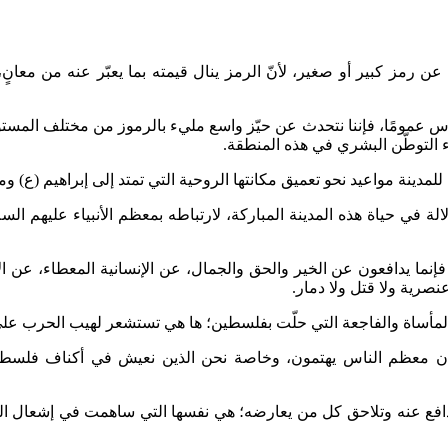
ن رمز كبير أو صغير، لأنّ الرمز ينال قيمته بما يعبّر عنه من معانٍ، 
عمومًا، فإننا نتحدث عن حيّز واسع مليء بالرموز من مختلف المستويا
لمدينة مواعيد نحو تعميق مكانتها الروحية التي تمتد إلى إبراهيم (ع) وما 
ة في حياة هذه المدينة المباركة، لارتباطه بمعظم الأنبياء عليهم الس
إنما يدافعون عن الخير والحق والجمال، عن الإنسانية المعطاء، عن ا
نصرية ولا قتل ولا دمار.
مأساة والفاجعة التي حلّت بفلسطين؛ ها هي تستشعر لهيب الحرب على أ
ب؛ فإن معظم الناس يهتمون، وخاصة نحن الذين نعيش في أكناف فلسطي
افع عنه وتلاحق كل من يعارضه؛ هي نفسها التي ساهمت في إشعال الحرب