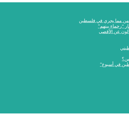
ار “رحماء بينهم”
طيني