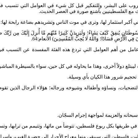
لحروب على البشر، وللتفكير قبل كل شيء في العوامل التي تتسبب ف
ث مع الفلسطينيين بأشنع صورة في العصر الحديث.
هي أكبر استثمار لها، وترى في موت الناس وتشريدهم بضاعة رابحة لها:
ْسُوطَتَانِ يُنفِقُ كَيْفَ يَشَاءُ؛ وَلَيَزِيدَنَّ كَثِيرًا مِّنْهُم مَّا أُنزِلَ إِلَيْكَ مِن رَّبِّكَ طُغْيَا
عَوْنَ فِي الْأَرْضِ فَسَادًا؛ وَاللَّهُ لَا يُحِبُّ الْمُفْسِدِينَ) الأنعام:64.
 عامل من أهم العوامل التي تردع هذه الفئة المفسدة عن التسبب ف
 ليبتلع دولاً أخرى، وهذا ما يحاوله في كل حين، سواء بالسيطرة المباشر
تحجيم شرور هذا الكيان بأي وسيلة.
ضحيات، ونساؤه وأطفاله وشيوخه ورجاله؛ هؤلاء الرجال الذين تقوم 
حانه والعزيمة لمواجهة إجرام السجّان.
طريقها بكل ربوع فلسطين، تتوضأ من مائها، وتتيمم من ترابها، وتس
ين، فلسطين التي سيبقى منها معراج الأحرار إلى حضرة الغيب، وإسرا