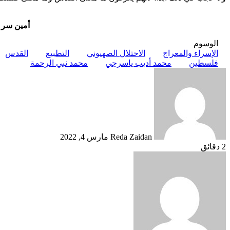
أمين سر 
الوسوم
الإسراء والمعراج
الاحتلال الصهيوني
التطبيع
القدس
فلسطين
محمد أديب ياسرجي
محمد نبي الرحمة
أرسل
بريدا
إلكترونيا
Reda Zaidan
مارس 4, 2022
2 دقائق