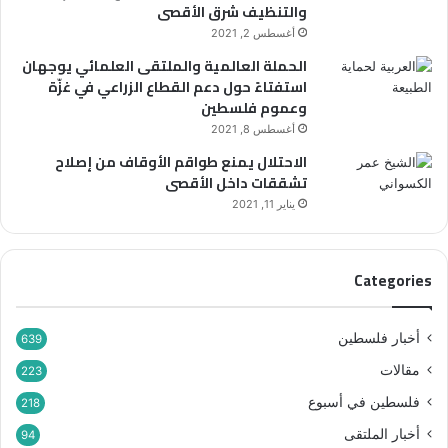
والتنظيف شرق الأقصى
أ
أغسطس 2, 2021
ل
و
الحملة العالمية والملتقى العلمائي يوجهان
ن
استفتاءً حول دعم القطاع الزراعي في غزّة
ع
وعموم فلسطين
ن
أغسطس 8, 2021
ا
الاحتلال يمنع طواقم الأوقاف من إصلاح
ل
تشققات داخل الأقصى
أ
ق
يناير 11, 2021
ص
ى
Categories
أخبار فلسطين
639
مقالات
223
فلسطين في أسبوع
218
أخبار الملتقى
94