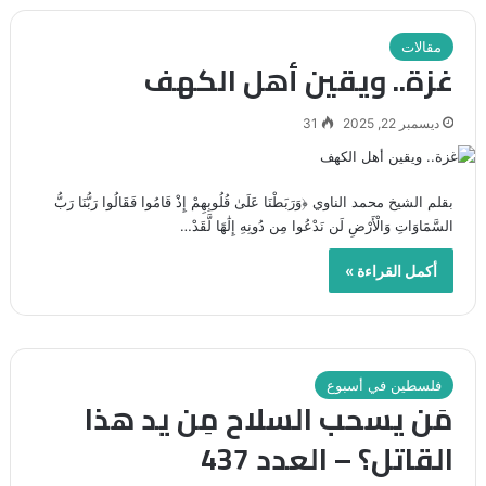
مقالات
غزة.. ويقين أهل الكهف
ديسمبر 22, 2025
31
بقلم الشيخ محمد الناوي ﴿وَرَبَطْنَا عَلَىٰ قُلُوبِهِمْ إِذْ قَامُوا فَقَالُوا رَبُّنَا رَبُّ
السَّمَاوَاتِ وَالْأَرْضِ لَن نَدْعُوا مِن دُونِهِ إِلَٰهًا لَّقَدْ…
أكمل القراءة »
فلسطين في أسبوع
مَن يسحب السلاح مِن يد هذا
القاتل؟ – العدد 437