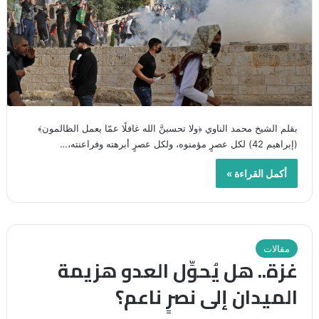
بقلم الشيخ محمد الناوي ﴿ولا تحسبنَّ الله غافلًا عمّا يعمل الظالمون﴾
(إبراهيم 42) لكل عصرٍ مؤمنوه، ولكل عصرٍ أبرهته وفراعنته،…
أكمل القراءة »
مقالات
غزة.. هل يُحوِّل العدو هزيمة
الميدان إلى نصرٍ ناعم؟