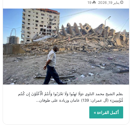
يناير 19, 2026
19
بقلم الشيخ محمد الناوي ﴿وَلَا تَهِنُوا وَلَا تَحْزَنُوا وَأَنتُمُ الْأَعْلَوْنَ إِن كُنتُم
مُّؤْمِنِينَ﴾ (آل عمران: 139) عامان وزيادة على طوفان…
أكمل القراءة »