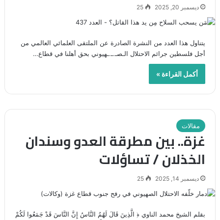
ديسمبر 20, 2025
25
يتناول هذا العدد من النشرة الصادرة عن الملتقى العلمائي العالمي من
أجل فلسطين جرائم الاحتلال الـصـ.ـ.ـهيوني بحق أهلنا في قطاع…
أكمل القراءة »
مقالات
غزة.. بين مطرقة العدو وسندان
الخذلان / تساؤلات
ديسمبر 14, 2025
25
بقلم الشيخ محمد الناوي ﴿ الَّذِينَ قَالَ لَهُمُ النَّاسُ إِنَّ النَّاسَ قَدْ جَمَعُوا لَكُمْ