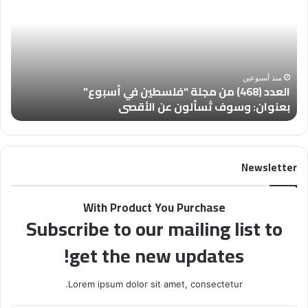
ع
ذ
د
ي
د
ر
(
ا
4
ت
6
م
منذ أسبوعين
العدد (468) من مجلة “فلسطين في أسبوع”
ت
8
ق
بعنوان: وسوف تُسألون عن الأقصى
“
)
د
م
س
ن
ي
م
ة
Newsletter
ج
م
ل
ن
ة
أ
With Product You Purchase
“
و
Subscribe to our mailing list to
ف
س
ل
ع
get the new updates!
س
ا
ط
ق
ي
ت
Lorem ipsum dolor sit amet, consectetur.
ن
ح