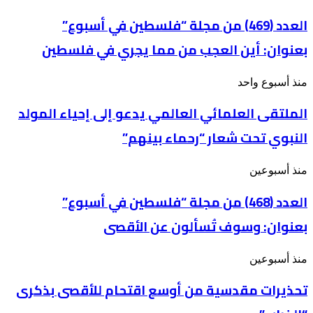
(469)
من
العدد (469) من مجلة “فلسطين في أسبوع”
مجلة
بعنوان: أين العجب من مما يجري في فلسطين
“فلسطين
في
أسبوع”
الملتقى
منذ أسبوع واحد
بعنوان: أين
العلمائي
العجب
الملتقى العلمائي العالمي يدعو إلى إحياء المولد
العالمي
من
يدعو
مما
النبوي تحت شعار “رحماء بينهم”
إلى
يجري
إحياء
في
المولد
فلسطين
العدد
منذ أسبوعين
النبوي
(468)
تحت
من
العدد (468) من مجلة “فلسطين في أسبوع”
شعار
مجلة
“رحماء
بعنوان: وسوف تُسألون عن الأقصى
“فلسطين
بينهم”
في
أسبوع”
تحذيرات
منذ أسبوعين
بعنوان: وسوف
مقدسية
تُسألون
تحذيرات مقدسية من أوسع اقتحام للأقصى بذكرى
من
عن
أوسع
الأقصى
اقتحام