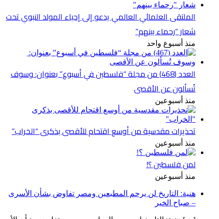
الملتقى العلمائي العالمي يدعو إلى إحياء المولد النبوي تحت
شعار “رحماء بينهم”
منذ أسبوع واحد
العدد (468) من مجلة “فلسطين في أسبوع” بعنوان: وسوف
تُسألون عن الأقصى
منذ أسبوعين
تحذيرات مقدسية من أوسع اقتحام للأقصى بذكرى “الخراب”
منذ أسبوعين
لمن فلسطين ؟!
منذ أسبوعين
هنية: التاريخ لن يرحم المطبعين ومصر تفاوض بشأن الأسرى
– صباح الخير