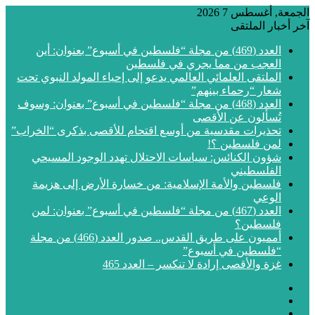
الجمعة, أغسطس 7 2026
آخر أخبار الملتقى
العدد (469) من مجلة “فلسطين في أسبوع” بعنوان: أين
العجب من مما يجري في فلسطين
الملتقى العلمائي العالمي يدعو إلى إحياء المولد النبوي تحت
شعار “رحماء بينهم”
العدد (468) من مجلة “فلسطين في أسبوع” بعنوان: وسوف
تُسألون عن الأقصى
تحذيرات مقدسية من أوسع اقتحام للأقصى بذكرى “الخراب”
لمن فلسطين ؟!
شؤون الكنائس: سياسات الاحتلال تهدد الوجود المسيحي
الفلسطيني
فلسطين والأمة الإسلامية: من خسارة الأرض إلى هزيمة
الوعي
العدد (467) من مجلة “فلسطين في أسبوع” بعنوان: لمن
فلسطين؟
أمميون على طريق القدس.. صدور العدد (466) من مجلة
“فلسطين في أسبوع”
غزة والأقصى إرادة لا تنكسر – العدد 465
فيسبوك
‫X
‫YouTube