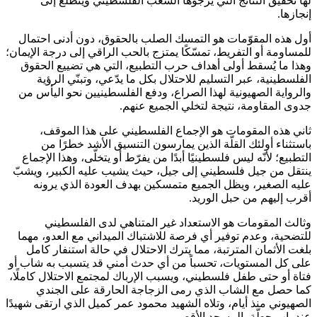
لها تحقيق النتائج التي يرجوها الشعب الفلسطيني ويتطلّع إلى
إنجازها.
أول هذه المقوّمات هو التمسك الصلب بالحقوق، دون أدنى احتمال
للمساومة أو التفريط، تمسّكًا يمتزج بالحب الراقي إلى درجة الإيمان؛
وهذا ما يُسقط أولى أهداف حرب التطبيع، التي هي تضييع الحقوق
الفلسطينية، عبر التسليم للاحتلال بكل ما يدّعي، وتبنّي الرؤية
والرواية الصهيونية لهذا الصراع، ودفع الفلسطينيين نحو اليأس من
جدوى المقاومة، نتيجة لتخلي الجميع عنهم.
ثاني هذه المقومات هو الإجماع الفلسطيني على هذا الموقف،
باستثناء أولئك القلّة الذين يمارسون التنسيق الأشد خطرًا من
التطبيع؛ لأنّه ليس فلسطينيًا أبدًا من يفرّط أو يتخلّى، وهذا الإجماع
ينتقل من جيل فلسطيني إلى جيل، حيث يشيب عليه الكبير، ويشبّ
عليه الصغير، ويظل الجميع متمسكين بهدف العودة الذي يرونه
أقرب إليهم من حبل الوريد.
وثالث المقومات هو الاستعداد غير المتناهي لدى الفلسطيني
للتضحية، وعدم توفير أي فرصة للاشتباك الميداني مع العدو، مهما
بلغت الأثمان المترتبة، مما يترك الاحتلال في حالة استنفار كامل
على كل المستويات، تحسباً من أي حدث أمني قد يتسبب به شاب أو
فتاة أو حتى طفل فلسطيني، ويسبب الإرباك لمجتمع الاحتلال كاملًا،
كما حصل مع الشاب الذي رمى الزجاجة الحارقة على الجندي
الصهيوني منذ أيام، وتلاه الشهيد محمود عمر كميل الذي ارتقى شهيدًا
عند باب حطّة بالمسجد الأقصى.