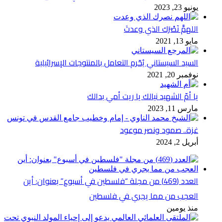
يونيو 23, 2023
اللهمَّ نَصْرَك الذي وعدتَ
مايو 13, 2021
السيد السيستاني يُحّرم التعامل بالمنتوجات الإسرائيلية
نوفمبر 20, 2021
يا أمّ الشهيد نيالك يا ريت أمي بدالك
مارس 11, 2023
غزة.. صمود ونصر موعود
أبريل 2, 2024
العدد (469) من مجلة “فلسطين في أسبوع” بعنوان: أين
العجب من مما يجري في فلسطين
منذ يومين