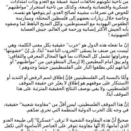
من ناحية تكوينهم تحالفات أمنية عميقة مع العدو وذات امتدادات
عسكرية واقتصادية واسعة، وكذلك من ناحية استجرار “مواطنيهم”
للخوض في تصرفات مشينة لصالح العدو، لم يتوقعها هو نفسه،
وخاصة خلال زيارات بعضهم إلى فلسطين المحتلة، وممارسة
الطقوس اليهودية مع المستوطنين، وكَيْل المديح الباهظ لما وصفوه
بأنه الجيش الأكثر إنسانية ورحمة في العالم، جيش العصابة
الصهيونية !
إنّ ما تفعله هذه الدول هو “حرب” حقيقية بكل معنى الكلمة، وهي
ليست من صنف ما يسمّى “الحروب الناعمة” أبدًا، بل إنّ “خشونتها”
وضراوتها تشمل كل المجالات بما فيها المجال المعرفي والثقافي؛
ولم يبقَ أمام المطبعين إلا إرسال المتطوعين من “مواطنيهم” أو
أتباعهم لكي يطلقوا النار على الفلسطينيين حيثما وجدوهم !
وأمَّا بالنسبة إلى الفلسطينيين فإنَّ إطلاق اسم الرفض أو التنديد أو
الاستنكار على موقفهم هو إطلاق لا يعبّر عن حقيقة الموقف
الفلسطيني، ولا يفي بوصف النتائج الحقيقية المترتبة على هذا
الموقف أبدًا.
إنَّ هذا الموقف الفلسطيني، ليس أقلّ من “مقاومة شعبية” حقيقية،
في وجه تلك الحرب الدولية المنظّمة التي تجري ضدّهم.
صحيحٌ أنَّ هذه المقاومة الشعبية لا ترقى “عسكريًا” إلى طبيعة العدو
الذي أمامها، إلا أنّها مقاومة تتوفر على العناصر الأساسية التي تكفل