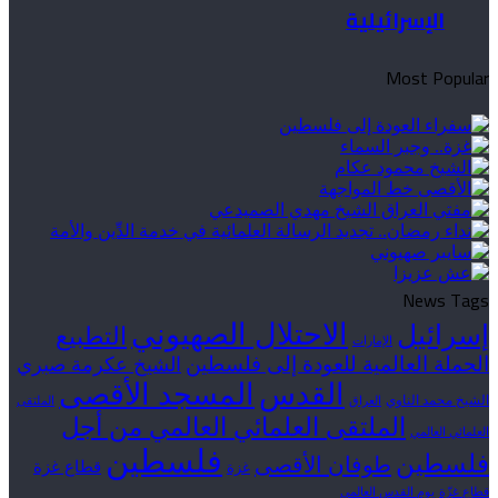
الإسرائيلية
Most Popular
News Tags
الاحتلال الصهيوني
إسرائيل
التطبيع
الإمارات
الحملة العالمية للعودة إلى فلسطين
الشيخ عكرمة صبري
القدس
المسجد الأقصى
الشيخ محمد الناوي
العراق
الملتقى
الملتقى العلمائي العالمي من أجل
العلمائي العالمي
فلسطين
فلسطين
طوفان الأقصى
قطاع غزة
غزة
قطاع غزّة
يوم القدس العالمي