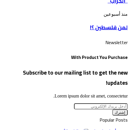
“الخراب”
للأقصى
بذكرى
لمن
منذ أسبوعين
“الخراب”
فلسطين
لمن فلسطين ؟!
؟!
Newsletter
With Product You Purchase
Subscribe to our mailing list to get the new
updates!
Lorem ipsum dolor sit amet, consectetur.
أدخل
بريدك
الإلكتروني
Popular Posts