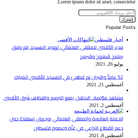
Lorem ipsum dolor sit amet, consectetur.
أدخل
بريدك
الإلكتروني
Popular Posts
أخبار فلسطين
مدير الأقصى للملتقى العلمائي: تهويد المسجد يتم وفق
برنامج مُمنهج ومُبرمج
يوليو 26, 2021
52 عاماً والنيران لم تنطفئ في المسجد الأقصى المبارك
أغسطس 21, 2021
مشاهد مؤلمة.. الاحتلال يمنع الترميم والتنظيف شرق الأقصى
أغسطس 2, 2021
الحملة العالمية والملتقى العلمائي يوجهان استفتاءً حول
دعم القطاع الزراعي في غزّة وعموم فلسطين
أغسطس 8, 2021