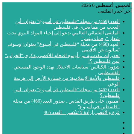
الخميس, أغسطس 6 2026
آخر أخبار الملتقى
العدد (469) من مجلة “فلسطين في أسبوع” بعنوان: أين
العجب من مما يجري في فلسطين
الملتقى العلمائي العالمي يدعو إلى إحياء المولد النبوي تحت
شعار “رحماء بينهم”
العدد (468) من مجلة “فلسطين في أسبوع” بعنوان: وسوف
تُسألون عن الأقصى
تحذيرات مقدسية من أوسع اقتحام للأقصى بذكرى “الخراب”
لمن فلسطين ؟!
شؤون الكنائس: سياسات الاحتلال تهدد الوجود المسيحي
الفلسطيني
فلسطين والأمة الإسلامية: من خسارة الأرض إلى هزيمة
الوعي
العدد (467) من مجلة “فلسطين في أسبوع” بعنوان: لمن
فلسطين؟
أمميون على طريق القدس.. صدور العدد (466) من مجلة
“فلسطين في أسبوع”
غزة والأقصى إرادة لا تنكسر – العدد 465
فيسبوك
‫X
‫YouTube