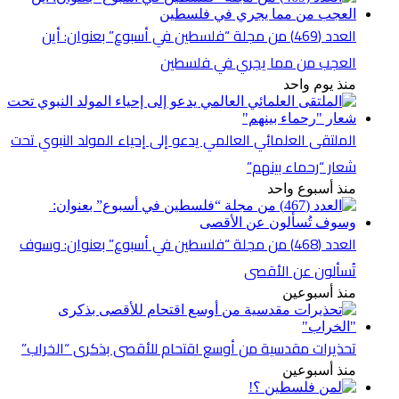
العدد (469) من مجلة “فلسطين في أسبوع” بعنوان: أين
العجب من مما يجري في فلسطين
منذ يوم واحد
الملتقى العلمائي العالمي يدعو إلى إحياء المولد النبوي تحت
شعار “رحماء بينهم”
منذ أسبوع واحد
العدد (468) من مجلة “فلسطين في أسبوع” بعنوان: وسوف
تُسألون عن الأقصى
منذ أسبوعين
تحذيرات مقدسية من أوسع اقتحام للأقصى بذكرى “الخراب”
منذ أسبوعين