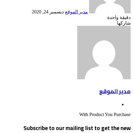
مدير الموقع
ديسمبر 24, 2020
دقيقة واحدة
Odnoklassniki
‫X
لينكدإن
فيسبوك
بينتيريست
شاركها
Odnoklassniki
‫Pocket
‫X
طباعة
لينكدإن
فيسبوك
مشاركة
بينتيريست
عبر
البريد
مدير الموقع
موقع
الويب
With Product You Purchase
Subscribe to our mailing list to get the new