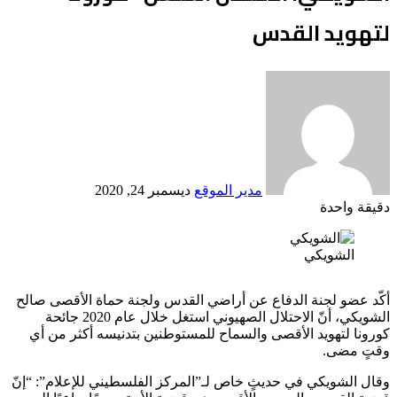
لتهويد القدس
أرسل
بريدا
إلكترونيا
مدير الموقع
ديسمبر 24, 2020
دقيقة واحدة
Odnoklassniki
‫X
لينكدإن
فيسبوك
بينتيريست
الشويكي
أكّد عضو لجنة الدفاع عن أراضي القدس ولجنة حماة الأقصى صالح
الشويكي، أنّ الاحتلال الصهيوني استغل خلال عام 2020 جائحة
كورونا لتهويد الأقصى والسماح للمستوطنين بتدنيسه أكثر من أي
وقتٍ مضى.
وقال الشويكي في حديثٍ خاص لـ”المركز الفلسطيني للإعلام”: “إنّ