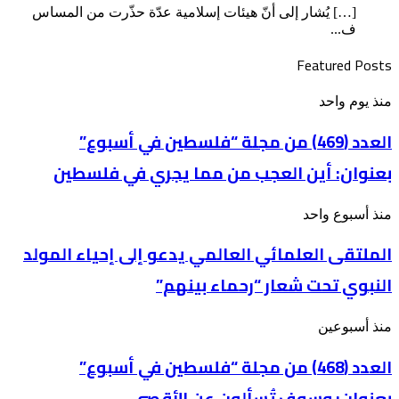
[…] يُشار إلى أنّ هيئات إسلامية عدّة حذّرت من المساس
ف...
Featured Posts
العدد
منذ يوم واحد
(469)
من
العدد (469) من مجلة “فلسطين في أسبوع”
مجلة
بعنوان: أين العجب من مما يجري في فلسطين
“فلسطين
في
أسبوع”
الملتقى
منذ أسبوع واحد
بعنوان: أين
العلمائي
العجب
الملتقى العلمائي العالمي يدعو إلى إحياء المولد
العالمي
من
يدعو
مما
النبوي تحت شعار “رحماء بينهم”
إلى
يجري
إحياء
في
المولد
فلسطين
العدد
منذ أسبوعين
النبوي
(468)
تحت
من
العدد (468) من مجلة “فلسطين في أسبوع”
شعار
مجلة
“رحماء
بعنوان: وسوف تُسألون عن الأقصى
“فلسطين