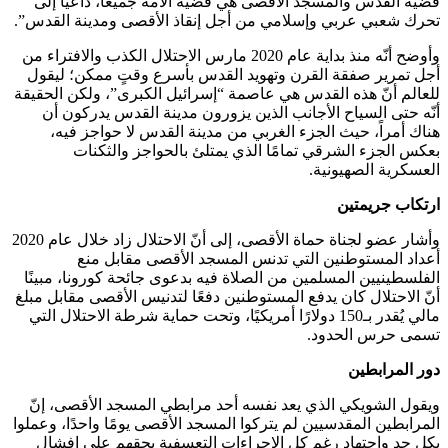
قضية القدس والمسجد الأقصى هي قضية الأمة جميعًا، داعيًا إلى
تحرك شعبي عربي وإسلامي من أجل إنقاذ الأقصى ومدينة القدس”.
وأوضح أنّه منذ بداية عام 2020 مارس الاحتلال الكذب والافتراء من
أجل تمرير صفقة القرن وتهويد القدس بأسرع وقتٍ ممكن؛ ليقول
للعالم أنّ هذه القدس هي عاصمة “إسرائيل الكبرى”، ولكن الحقيقة
أنّه حتى السياح الأجانب الذين يزورون مدينة القدس يدركون أن
هناك أمراً، حيث الجزء الغربي من مدينة القدس لا حواجز فيه،
بعكس الجزء الشرقي تمامًا الذي يمتلئ بالحواجز والثكنات
العسكرية الصهيونية.
ارتكاب جريمتين
وأشار عضو لجناة حماة الأقصى، إلى أنّ الاحتلال زاد خلال عام 2020
أعداد المستوطنين التي تدنس المسجد الأقصى مقابل منع
الفلسطينيين المسلمين من الصلاة فيه بدعوى جائحة كورونا، مبينًا
أنّ الاحتلال كان يدفع المستوطنين دفعًا لتدنيس الأقصى مقابل مبلغ
مالي يُقدر بـ150 دولارًا أمريكيًا، وتحت حماية شرطة الاحتلال التي
تسمى حرس الحدود.
دور المرابطين
ويقول الشويكي الذي يعد نفسه أحد مرابطي المسجد الأقصى، إنّ
المرابطين المقدسيين لم يتركوا المسجد الأقصى يومًا واحدًا، وعملوا
بكل جدٍ واجتهاد رغم كل الإجراءات التعسفية بحقهم على إفشال