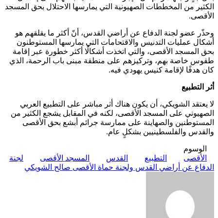
الكثير من المخططات الصهيونية التي يمارسها الاحتلال بحق المسجد
الأقصى.
وحذّر عضو لجنة الدفاع عن أراضي القدس، أنّ أكثر ما يقلقهم هو
أشكال عمليات التدنيس والاقتحامات التي يمارسها المستوطنون
بحق المسجد الأقصى، والتي اتخذت أشكالًا أكثر خطورة عبر إقامة
طقوس خاصة بهم، وتركيزهم على منطقة مبنى باب الرحمة، الذي
كان هدفًا لإقامة كنيس يهودي فيه.
أثر التطبيع
لا يعتقد الشويكي، أن يكون هناك أثر مباشر على التطبيع العربي
الصهيوني على المسجد الأقصى، لكنه في المقابل يشجع الكثير من
المستوطنين والصهاينة على ممارسة جرائم أبشع بحق الأقصى
والقدس والفلسطينيين بشكلٍ عام.
الوسوم
الأقصى
التطبيع
القدس
المسجد الأقصى
لجنة
الدفاع عن أراضي القدس ولجنة حماة الأقصى صالح الشويكي
أرسل
بريدا
إلكترونيا