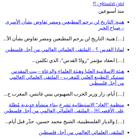
لمن فلسطين ؟!
منذ أسبوعين
هنية: التاريخ لن يرحم المطبعين ومصر تفاوض بشأن الأسرى
– صباح الخير
[…] هنية: التاريخ لن يرحم المطبعين ومصر تفاوض بشأن الأ...
لماذا القدس ؟ – الملتقى العلمائي العالمي من أجل فلسطين
[…] انعقاد مؤتمر “روادّ القدس”، الذي تكلمن...
هيئة الإسلامية العليا وهيئة العلماء والدعاة – بيت المقدس
تستنكر التطبيع العلني للمغرب – الملتقى العلمائي العالمي
من أجل فلسطين
[…] أيام، زار وزير الحرب الصهيوني بيني غانتس، المغرب ح...
منظمة “إلعاد” الاستيطانية تشرع ببناء منشأة حديدية مُطلة
على الأقصى￼ – الملتقى العلمائي العالمي من أجل فلسطين
[…] والديار الفلسطينية، الشيخ محمد حسين، حذّر قبل أيام...
الملتقى العلمائي العالمي من أجل فلسطين