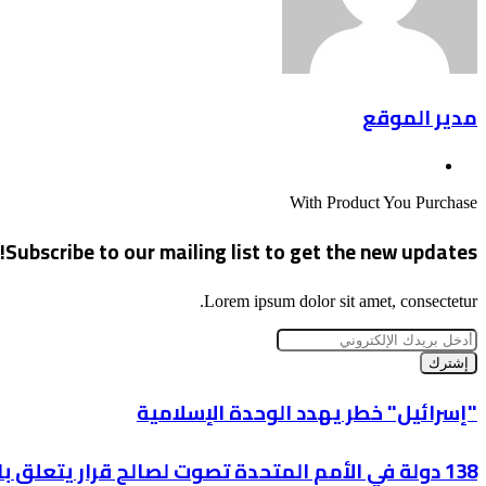
مدير الموقع
موقع
الويب
With Product You Purchase
Subscribe to our mailing list to get the new updates!
Lorem ipsum dolor sit amet, consectetur.
أدخل
بريدك
الإلكتروني
"إسرائيل"
"إسرائيل" خطر يهدد الوحدة الإسلامية
خطر
يهدد
138
138 دولة في الأمم المتحدة تصوت لصالح قرار يتعلق بالممارسات الإسرائيلية ضد الفلسطينيين
الوحدة
دولة
الإسلامية