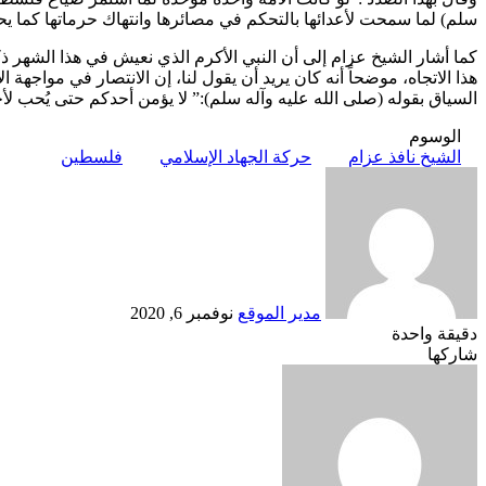
سلم) لما سمحت لأعدائها بالتحكم في مصائرها وانتهاك حرماتها كما يح
كما أشار الشيخ عزام إلى أن النبي الأكرم الذي نعيش في هذا الشهر ذك
هذا الاتجاه، موضحاً أنه كان يريد أن يقول لنا، إن الانتصار في مواجهة 
السياق بقوله (صلى الله عليه وآله سلم):” لا يؤمن أحدكم حتى يُحب لأ
الوسوم
الشيخ نافذ عزام
حركة الجهاد الإسلامي
فلسطين
أرسل
بريدا
إلكترونيا
مدير الموقع
نوفمبر 6, 2020
دقيقة واحدة
Odnoklassniki
‫X
لينكدإن
فيسبوك
بينتيريست
شاركها
Odnoklassniki
‫Pocket
‫X
طباعة
لينكدإن
فيسبوك
مشاركة
بينتيريست
عبر
البريد