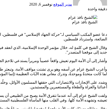
مدير الموقع
نوفمبر 6, 2020
دقيقة واحدة
Odnoklassniki
‫X
لينكدإن
فيسبوك
بينتيريست
الشيخ نافذ عزام
دعا عضو المكتب السياسي لـ”حركة الجهاد الإسلامي” في فلسطين، ال
الضائعة، واسترداد فلسطين.
وقال الشيخ في كلمةٍ له، خلال مؤتمر الوحدة الإسلامية، الذي انعقد في
جديد إلى موقعنا المتصدر”.
وأشار إلى أن الأمة اليوم تعيش واقعاً عصيباً ومريراً يستدعي تلاحمَ 
وأعرب الشيخ عزام عن أسفه وهو يرى تشتت مواقف الأمة، وتبعثر طاقاته
لما كانت متحدةً وموحدةً، وتدرك معاني هذه الآيات العظيمة (إنما المؤمن
وشدد على الإنجازات والانتصارات التي حققها المسلمون الأوائل، وخلّدها 
أعدائنا والغزاة والطغاة والمستعمرين والمستبدين.
ولفت الشيخ عزام إلى أنه عندما تتفرق الأمة يصبح من الطبيعي أن يسيطر
تعيشه وتشهده الأمة كلها، وفي القلب منها المأساة الفلسطينية المستمر
وقال بهذا الصدد :”لو كانت الأمة واحدةً مُوحَدة لما استمر ضياعُ فلسط