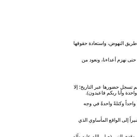
طريق النهوض، واستعادة حقوقها
حتى نهزم أعداءنا، ونعود من
 تسجل حضورها عبر التاريخ؛ إلا
واحدة وأنا ربكم فاعبدون).
احداً وكتلةً واحدةً في وجه
راً إلى الواقع المأساوي الذي
وهَدي النبي (صلى الله عليه وآله