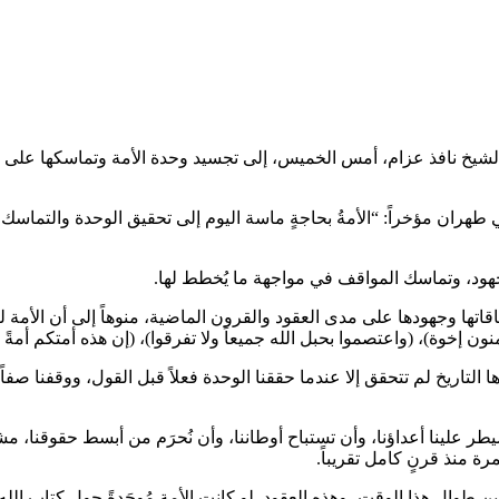
شيخ نافذ عزام، أمس الخميس، إلى تجسيد وحدة الأمة وتماسكها على 
 طهران مؤخراً: “الأمةُ بحاجةٍ ماسة اليوم إلى تحقيق الوحدة والتماسك 
الجهود، وتماسك المواقف في مواجهة ما يُخطط لها.
ا وجهودها على مدى العقود والقرون الماضية، منوهاً إلى أن الأمة لم
ون إخوة)، (واعتصموا بحبل الله جميعاً ولا تفرقوا)، (إن هذه أمتكم أمةً 
التاريخ لم تتحقق إلا عندما حققنا الوحدة فعلاً قبل القول، ووقفنا صفاً و
 علينا أعداؤنا، وأن تستباح أوطاننا، وأن نُحرَم من أبسط حقوقنا، مشي
ة منذ قرنٍ كامل تقريباً.
ين طوال هذا الوقت، وهذه العقود. لو كانت الأمة مُوحَدةً حول كتاب الله 