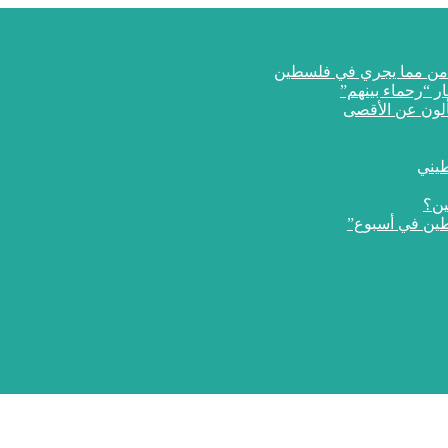
ار “رحماء بينهم”
طيني