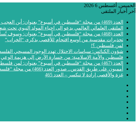
الخميس, أغسطس 6 2026
آخر أخبار الملتقى
العدد (469) من مجلة “فلسطين في أسبوع” بعنوان: أين العجب من مما يجري في فلسطين
الملتقى العلمائي العالمي يدعو إلى إحياء المولد النبوي تحت شع
العدد (468) من مجلة “فلسطين في أسبوع” بعنوان: وسوف تُسألون عن الأقصى
تحذيرات مقدسية من أوسع اقتحام للأقصى بذكرى “الخراب”
لمن فلسطين ؟!
شؤون الكنائس: سياسات الاحتلال تهدد الوجود المسيحي الفلس
فلسطين والأمة الإسلامية: من خسارة الأرض إلى هزيمة الوعي
العدد (467) من مجلة “فلسطين في أسبوع” بعنوان: لمن فلسطين؟
أمميون على طريق القدس.. صدور العدد (466) من مجلة “فلسطين في أسبوع”
غزة والأقصى إرادة لا تنكسر – العدد 465
فيسبوك
‫X
‫YouTube
انستقرام
مقال
إضافة
عشوائي
الوضع
عمود
المظلم
جانبي