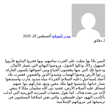
أرسل
بريدا
إلكترونيا
مدير الموقع
أغسطس 28, 2020
2 دقائق
Odnoklassniki
‫X
لينكدإن
فيسبوك
بينتيريست
اليمن بلادٌ بها نيطت على العرب تمائمهم، وبها فجروا الينابيع فأرووا
السهول زلالاً، وذللوا الخيول، وروضوا البهائم التي تحمل الأثقال،
ودجنوا تلك التي منها يطعمون الجياع ومن أصوافها يكسون العاراة،
زرعوا الأرض ونحتوا الهضاب وشيدوا الدور والقصور، فغمرت بلاد
أحفاد إسماعيل (عليه السلام) الجرداء مياه سدود مأرب واستمتعوا
بثمار جنانها، وأسسوا فيها ملك معينٍ وتبع، شاركهم بنوا عمهم
إسحاق عليه السلام الأرض، فشيد نبي الله سليمان ملكا لا ينبغي
لأحد من بعده هناك، كما تقول مخفيات السردية التوريتية التي أبدلت
بأكاذيب اليهود حول فلسطين، والتي تفنن اسلافنا المسلمون في
ترسيخها في مروياتهم الإسلامية.