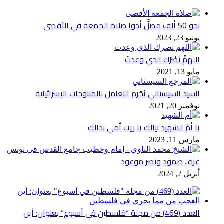
نحو 50 ألف مصلٍّ أدوا صلاة الجمعة في الأقصى
يونيو 23, 2023
اللهمَّ نَصْرَك الذي وعدتَ
مايو 13, 2021
السيد السيستاني يُحّرم التعامل بالمنتوجات الإسرائيلية
نوفمبر 20, 2021
يا أمّ الشهيد نيالك يا ريت أمي بدالك
مارس 11, 2023
غزة.. صمود ونصر موعود
أبريل 2, 2024
العدد (469) من مجلة “فلسطين في أسبوع” بعنوان: أين