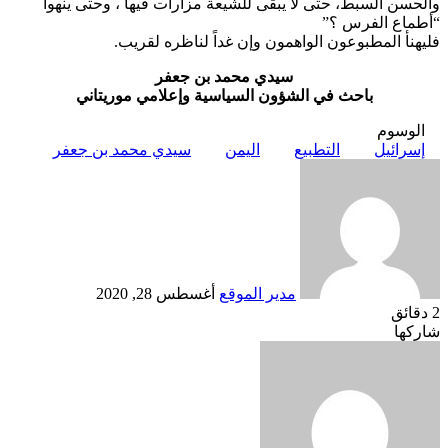
والحسن السبط، حتى لا يبقى للشيعة مزارات فيها ، وحتى ينهوا
“أطماع الفرس ؟”
فليهنأ المطبوعون الواهمون وإن غداً لناظره لقريب.
سيدي محمد بن جعفر
باحث في الشؤون السياسية وإعلامي موريتاني
الوسوم
إسرائيل
التطبيع
اليمن
سيدي محمد بن جعفر
أرسل
بريدا
إلكترونيا
مدير الموقع
أغسطس 28, 2020
2 دقائق
Odnoklassniki
‫X
لينكدإن
فيسبوك
بينتيريست
شاركها
Odnoklassniki
‫Pocket
‫X
طباعة
لينكدإن
فيسبوك
مشاركة
بينتيريست
عبر
البريد