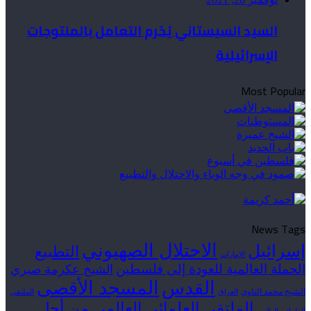
السيد السيستاني يُحّرم التعامل بالمنتوجات
الإسرائيلية
Most Popular
News Tags
الاحتلال الصهيوني
إسرائيل
التطبيع
الإمارات
الحملة العالمية للعودة إلى فلسطين
الشيخ عكرمة صبري
القدس
المسجد الأقصى
الشيخ محمد الناوي
العراق
الملتقى
الملتقى العلمائي العالمي من أجل