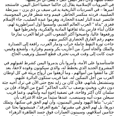
في المرويات الإسلامية يقال إن حاكما حبشيا احتل اليمن، فاستنجد
أميرها – في السرديات التاريخية يدعى سيف بن ذي يزن – ببيزنطة
الصليبية، فردته منكسر الخاطر، فيمم وجه شطر فارس المجوسية،
فانتصر عبدة النار لعبدة الحجارة، وهزموا عبدة الصليب، جاء الإسلام
فغزى “بداة ” العرب العالم القديم، وأسسوا أول امبراطورية لهم،
فكان أبناء فارس بناة ثقافتها المادية والفكرية، وانخرطوا فيها
ورفعوها عاليا، واصبحوا أكثر الشعوب التي غزاها العرب تمازجا
معهم رغم الفارق الحضاري الكبير بينهم.
جاءت ثورة النفط حاملة خراب ودمار العرب، رافعة إلى الصدارة
والملك والجاه أُسراً، من أعاريب بكر وتميم وفزارة ، وأشجع وقيس،
حيث كانت إلى وقت قريب تحترف قطع السبيل وترهيب الحاج.
فاستأسدوا على الأمة، وأُمروا بأن يدمروا اليمن كشرط لقبولهم في
المشروع الجديد الذي يخطط له، والذي سيكونون وقوده لاحقاً، بعد
كل ما انفقوا من أموالهم ، وما أزهقوا من أرواح بريئة في كل اوطان
العرب من أجل التمكين له، عما قريب ستكون الدائرة عليهم،
وستشتعل بلدانهم، فلأن كان بن زايد نجح حتى الآن في ترك أخيه جثة
دون دفن، وبخبثٍ يوصف ب”نائب الحاكم” كنوع من الوفاء، فإن بن
سلمان كان أكثر وقاحة، في تصفية إخوة أبيه وأبنائهم، وعما قريب
سيعلن موت أبيه وسينصب، عندها ستبدأ مرحلة الاعتراف بأن
“يثرب” بناها اليهود وليس اليمنيون، وأن لهم الحق في سكنها، وتملك
دورها، بل لهم الحق في مقبرتها، “بقيع الغرقد”، فينبشونها بحثا عن
جثامين اسلافهم، وسيبنون العمارات فوق جسد الطاهرة الزهراء