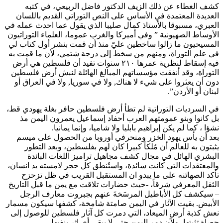
كشف الغطاء عن ذلك الزيف الدكتور فاضل الربيعي، في كتبه
العديدة المعتمدة في الأساس على النص التوراتي القديم باللسان
العبري، مسبوقا بالأستاذ كمال صليبا الذي يقول عما احدث عمله في
الأوساط الصهيونية ” وفي أميركا والغرب عموما، العلماء التوراتيون
المسيحيون ما زالوا ساخطين عليّ منذ أن قمت بنشر أول كتاب لي
في علم التوراة، ومنهم من سخط إلى درجة شتمي، لأن ما قمت به
فيه إسقاط لنظرية عمرها ٢١٠ سنوات تفيد أن فلسطين هي أرض
التوراة، وقد أنفقت مؤسساتهم المبالغ الهائلة لنبش أرض فلسطين
دون أن يعثروا على شيء لا هناك, ولا في سوريا, ولا في العراق أو
لبنان أو الأردن”.
في السرديات التوراتية لم تطأ أرض فلسطين حافر بغلة يهودي قط،
بل كانوا وبنو عمومتهم العرب أحفاد إسماعيل يعمرون اليمن مذ
نشؤا ، كما لم يكن إبراهيم بابليا ولا شاميا، وإنما يمانيا.
بعد أن يأس يهود الخزر ومنحرفي أوروبا من الحصول على ميسم
يثبتون به للعالم أن مُلكاً كبيرا كان لهم بفلسطين، وبعد التطور
البشري الهائل في مجال كشف مجاهيل تراميز اللغات البائدة
والمعتقدات التي كانت سائدة، واستُنطق كل حجر لامسته يد انسان،
تأكد الصهائنه على ما يبدو ان المستقبل القريب في ظل تزحزح
الثقل المعرفي شرقاً، -حيث حضارات تلاقت مع يمن ما قبل التاريخ
– سيكشف كل الأباطيل المرسَخةَ عنهم بجبروت معارف الرجل
الأبيض. بقيت الآثار في اليمن صامتة شامخة، كشفها سيكون مسمار
نعش كذبة أرض الميعاد، التي دمرت كل آثار فلسطين للوصول إلى
حصاة تثبتها، ولآن دمر اليمن حتى لا يبقى أي اثر ينفيها.