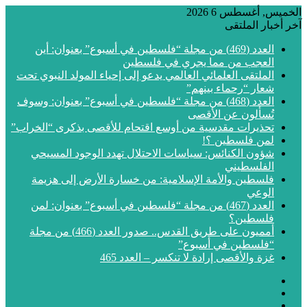
الخميس, أغسطس 6 2026
آخر أخبار الملتقى
العدد (469) من مجلة “فلسطين في أسبوع” بعنوان: أين
العجب من مما يجري في فلسطين
الملتقى العلمائي العالمي يدعو إلى إحياء المولد النبوي تحت
شعار “رحماء بينهم”
العدد (468) من مجلة “فلسطين في أسبوع” بعنوان: وسوف
تُسألون عن الأقصى
تحذيرات مقدسية من أوسع اقتحام للأقصى بذكرى “الخراب”
لمن فلسطين ؟!
شؤون الكنائس: سياسات الاحتلال تهدد الوجود المسيحي
الفلسطيني
فلسطين والأمة الإسلامية: من خسارة الأرض إلى هزيمة
الوعي
العدد (467) من مجلة “فلسطين في أسبوع” بعنوان: لمن
فلسطين؟
أمميون على طريق القدس.. صدور العدد (466) من مجلة
“فلسطين في أسبوع”
غزة والأقصى إرادة لا تنكسر – العدد 465
فيسبوك
‫X
‫YouTube