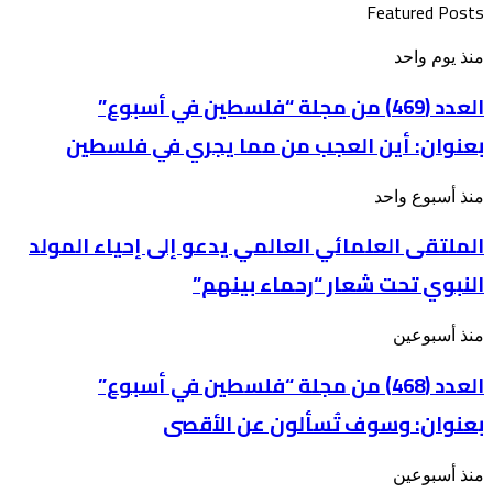
Featured Posts
العدد
منذ يوم واحد
(469)
من
العدد (469) من مجلة “فلسطين في أسبوع”
مجلة
بعنوان: أين العجب من مما يجري في فلسطين
“فلسطين
في
أسبوع”
الملتقى
منذ أسبوع واحد
بعنوان: أين
العلمائي
العجب
الملتقى العلمائي العالمي يدعو إلى إحياء المولد
العالمي
من
يدعو
مما
النبوي تحت شعار “رحماء بينهم”
إلى
يجري
إحياء
في
المولد
فلسطين
العدد
منذ أسبوعين
النبوي
(468)
تحت
من
العدد (468) من مجلة “فلسطين في أسبوع”
شعار
مجلة
“رحماء
بعنوان: وسوف تُسألون عن الأقصى
“فلسطين
بينهم”
في
أسبوع”
تحذيرات
منذ أسبوعين
بعنوان: وسوف