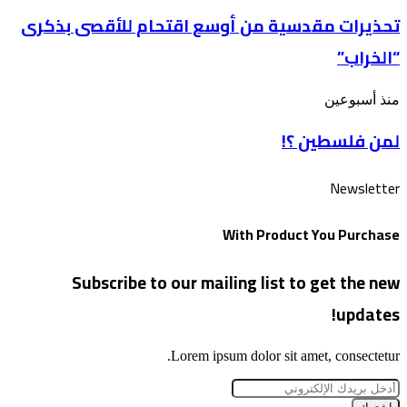
مقدسية
تُسألون
تحذيرات مقدسية من أوسع اقتحام للأقصى بذكرى
من
عن
أوسع
الأقصى
“الخراب”
اقتحام
للأقصى
بذكرى
لمن
منذ أسبوعين
“الخراب”
فلسطين
لمن فلسطين ؟!
؟!
Newsletter
With Product You Purchase
Subscribe to our mailing list to get the new
updates!
Lorem ipsum dolor sit amet, consectetur.
أدخل
بريدك