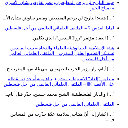
هنية: التاريخ لن يرحم المطبعين ومصر تفاوض بشأن الأسرى
– صباح الخير
[…] هنية: التاريخ لن يرحم المطبعين ومصر تفاوض بشأن الأ...
لماذا القدس ؟ – الملتقى العلمائي العالمي من أجل فلسطين
[…] انعقاد مؤتمر “روادّ القدس”، الذي تكلمن...
هيئة الإسلامية العليا وهيئة العلماء والدعاة – بيت المقدس
تستنكر التطبيع العلني للمغرب – الملتقى العلمائي العالمي
من أجل فلسطين
[…] أيام، زار وزير الحرب الصهيوني بيني غانتس، المغرب ح...
منظمة “إلعاد” الاستيطانية تشرع ببناء منشأة حديدية مُطلة
على الأقصى￼ – الملتقى العلمائي العالمي من أجل فلسطين
[…] والديار الفلسطينية، الشيخ محمد حسين، حذّر قبل أيام...
الملتقى العلمائي العالمي من أجل فلسطين
[…] يُشار إلى أنّ هيئات إسلامية عدّة حذّرت من المساس
ف...