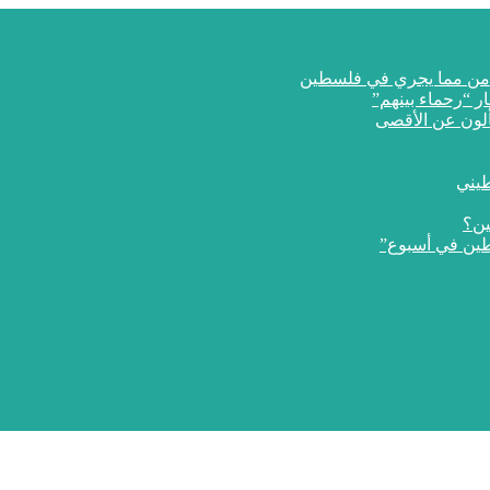
ار “رحماء بينهم”
طيني