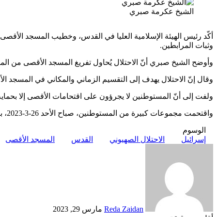
الشيخ عكرمة صبري
أكّد رئيس الهيئة الإسلامية العليا في القدس، وخطيب المسجد الأقص
وثبات المرابطين.
وأوضح الشيخ صبري أنّ الاحتلال يُحاول تفريغ المسجد الأقصى من الم
وقال إنّ الاحتلال يهدف إلى التقسيم الزماني والمكاني في المسجد الأق
ولفت إلى أنّ المستوطنين لا يجرؤون على اقتحامات الأقصى إلا بحماية 
واقتحمت مجموعات كبيرة من المستوطنين، صباح الأحد 26-3-2023، باحات المسجد الأقصى المبارك، بحمايةٍ مُشددة من قوات الاحتلال، عقب إخلاء المعتكفين منه بالقوة.
الوسوم
إسرائيل
الاحتلال الصهيوني
القدس
المسجد الأقصى
أرسل
بريدا
إلكترونيا
Reda Zaidan
مارس 29, 2023