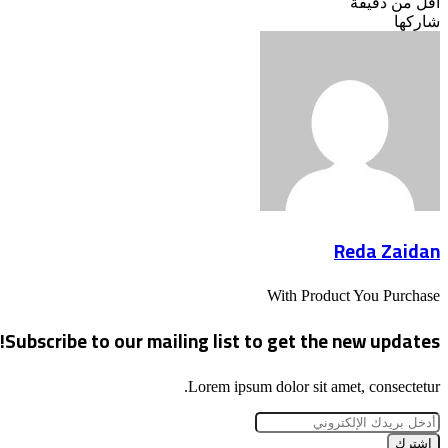
أقل من دقيقة
Odnoklassniki
‫X
لينكدإن
فيسبوك
بينتيريست
شاركها
Odnoklassniki
‫Pocket
‫X
طباعة
لينكدإن
فيسبوك
مشاركة
بينتيريست
عبر
البريد
Reda Zaidan
With Product You Purchase
Subscribe to our mailing list to get the new updates!
Lorem ipsum dolor sit amet, consectetur.
أدخل
بريدك