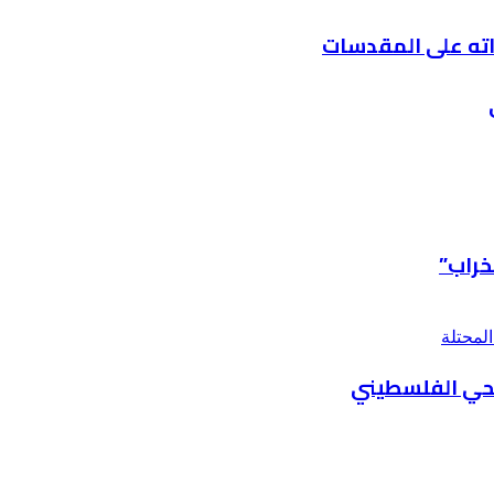
ءاته على المقدسات
خراب”
يحي الفلسطيني