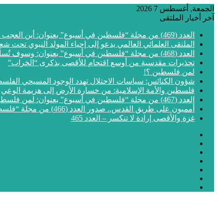
الجمعة, أغسطس 7 2026
آخر أخبار الملتقى
العدد (469) من مجلة “فلسطين في أسبوع” بعنوان: أين العجب من مما يجري في فلسطين
الملتقى العلمائي العالمي يدعو إلى إحياء المولد النبوي تحت شع
العدد (468) من مجلة “فلسطين في أسبوع” بعنوان: وسوف تُسألون عن الأقصى
تحذيرات مقدسية من أوسع اقتحام للأقصى بذكرى “الخراب”
لمن فلسطين ؟!
شؤون الكنائس: سياسات الاحتلال تهدد الوجود المسيحي الفلس
فلسطين والأمة الإسلامية: من خسارة الأرض إلى هزيمة الوعي
العدد (467) من مجلة “فلسطين في أسبوع” بعنوان: لمن فلسطين؟
أمميون على طريق القدس.. صدور العدد (466) من مجلة “فلسطين في أسبوع”
غزة والأقصى إرادة لا تنكسر – العدد 465
فيسبوك
‫X
‫YouTube
انستقرام
مقال
إضافة
عشوائي
الوضع
عمود
المظلم
جانبي