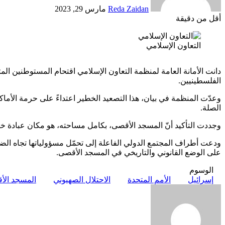
Reda Zaidan
مارس 29, 2023
أقل من دقيقة
Odnoklassniki
‫X
لينكدإن
فيسبوك
بينتيريست
التعاون الإسلامي
دانت الأمانة العامة لمنظمة التعاون الإسلامي اقتحام المستوطنين ال
الفلسطينيين.
وعدّت المنظمة في بيان، هذا التصعيد الخطير اعتداءً على حرمة الأماكن
الصلة.
وجددت التأكيد أنّ المسجد الأقصى، بكامل مساحته، هو مكان عبادة 
ودعت أطراف المجتمع الدولي الفاعلة إلى تحمّل مسؤولياتها تجاه الضغ
على الوضع القانوني والتاريخي في المسجد الأقصى.
الوسوم
إسرائيل
الأمم المتحدة
الاحتلال الصهيوني
المسجد الأ
أرسل
بريدا
إلكترونيا