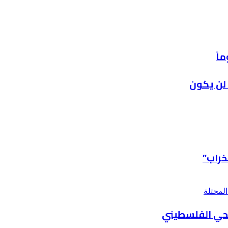
 لن يكون
خراب”
يحي الفلسطيني