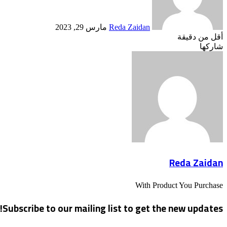
Reda Zaidan
مارس 29, 2023
أقل من دقيقة
Odnoklassniki
‫X
لينكدإن
فيسبوك
بينتيريست
شاركها
Odnoklassniki
‫Pocket
‫X
طباعة
لينكدإن
فيسبوك
مشاركة
بينتيريست
عبر
البريد
Reda Zaidan
With Product You Purchase
Subscribe to our mailing list to get the new updates!