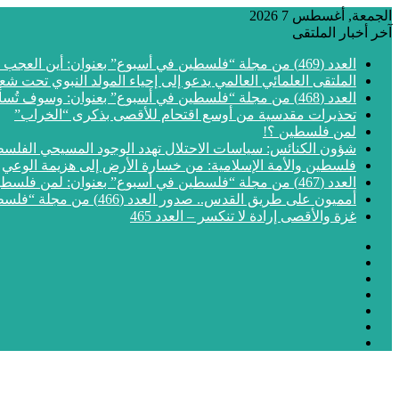
الجمعة, أغسطس 7 2026
آخر أخبار الملتقى
العدد (469) من مجلة “فلسطين في أسبوع” بعنوان: أين العجب من مما يجري في فلسطين
الملتقى العلمائي العالمي يدعو إلى إحياء المولد النبوي تحت شع
العدد (468) من مجلة “فلسطين في أسبوع” بعنوان: وسوف تُسألون عن الأقصى
تحذيرات مقدسية من أوسع اقتحام للأقصى بذكرى “الخراب”
لمن فلسطين ؟!
شؤون الكنائس: سياسات الاحتلال تهدد الوجود المسيحي الفلس
فلسطين والأمة الإسلامية: من خسارة الأرض إلى هزيمة الوعي
العدد (467) من مجلة “فلسطين في أسبوع” بعنوان: لمن فلسطين؟
أمميون على طريق القدس.. صدور العدد (466) من مجلة “فلسطين في أسبوع”
غزة والأقصى إرادة لا تنكسر – العدد 465
فيسبوك
‫X
‫YouTube
انستقرام
مقال
إضافة
عشوائي
الوضع
عمود
المظلم
جانبي