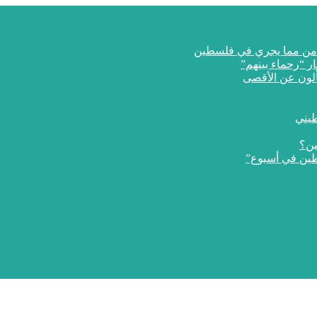
ار “رحماء بينهم”
طيني