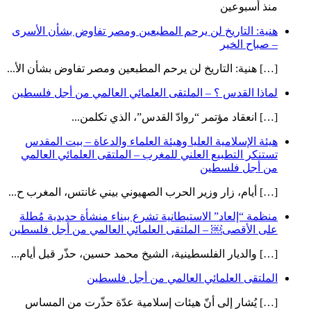
منذ أسبوعين
هنية: التاريخ لن يرحم المطبعين ومصر تفاوض بشأن الأسرى
– صباح الخير
[…] هنية: التاريخ لن يرحم المطبعين ومصر تفاوض بشأن الأ...
لماذا القدس ؟ – الملتقى العلمائي العالمي من أجل فلسطين
[…] انعقاد مؤتمر “روادّ القدس”، الذي تكلمن...
هيئة الإسلامية العليا وهيئة العلماء والدعاة – بيت المقدس
تستنكر التطبيع العلني للمغرب – الملتقى العلمائي العالمي
من أجل فلسطين
[…] أيام، زار وزير الحرب الصهيوني بيني غانتس، المغرب ح...
منظمة “إلعاد” الاستيطانية تشرع ببناء منشأة حديدية مُطلة
على الأقصى￼ – الملتقى العلمائي العالمي من أجل فلسطين
[…] والديار الفلسطينية، الشيخ محمد حسين، حذّر قبل أيام...
الملتقى العلمائي العالمي من أجل فلسطين
[…] يُشار إلى أنّ هيئات إسلامية عدّة حذّرت من المساس