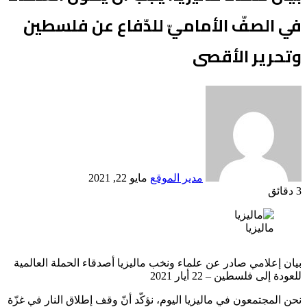
في الصفّ الأماميّ للدّفاع عن فلسطين
وتحرير الأقصى
أرسل
بريدا
إلكترونيا
مدير الموقع
مايو 22, 2021
3 دقائق
Odnoklassniki
‫X
لينكدإن
فيسبوك
بينتيريست
ماليزيا
بيان إعلامي صادر عن علماء ونخب ماليزيا أصدقاء الحملة العالمية
للعودة إلى فلسطين – 22 أيار 2021
نحن المجتمعون في ماليزيا اليوم، نؤكّد أنّ وقف إطلاق النار في غزّة