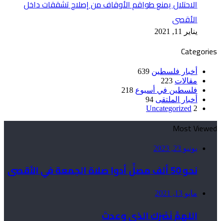
الاحتلال يمنع طواقم الأوقاف من إصلاح تشققات داخل
الأقصى
يناير 11, 2021
Categories
أخبار فلسطين
639
مقالات
223
فلسطين في أسبوع
218
أخبار الملتقى
94
Uncategorized
2
Most Viewed
يونيو 23, 2023
نحو 50 ألف مصلٍّ أدوا صلاة الجمعة في الأقصى
مايو 13, 2021
اللهمَّ نَصْرَك الذي وعدتَ