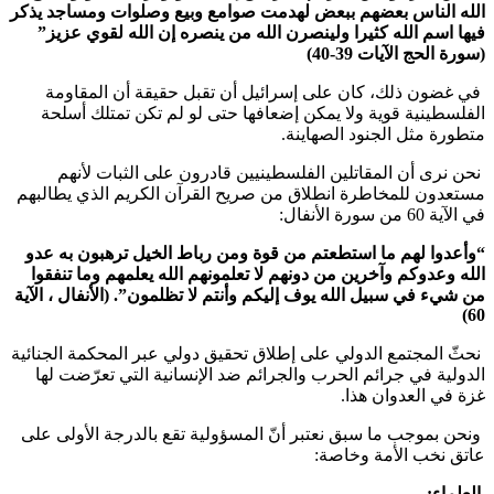
الله الناس بعضهم ببعض لهدمت صوامع وبيع وصلوات ومساجد يذكر
فيها اسم الله كثيرا ولينصرن الله من ينصره إن الله لقوي عزيز”
(سورة الحج الآيات 39-40)
في غضون ذلك، كان على إسرائيل أن تقبل حقيقة أن المقاومة
الفلسطينية قوية ولا يمكن إضعافها حتى لو لم تكن تمتلك أسلحة
متطورة مثل الجنود الصهاينة.
نحن نرى أن المقاتلين الفلسطينيين قادرون على الثبات لأنهم
مستعدون للمخاطرة انطلاق من صريح القرآن الكريم الذي يطالبهم
في الآية 60 من سورة الأنفال:
“وأعدوا لهم ما استطعتم من قوة ومن رباط الخيل ترهبون به عدو
الله وعدوكم وآخرين من دونهم لا تعلمونهم الله يعلمهم وما تنفقوا
من شيء في سبيل الله يوف إليكم وأنتم لا تظلمون”. (الأنفال ، الآية
60)
نحثّ المجتمع الدولي على إطلاق تحقيق دولي عبر المحكمة الجنائية
الدولية في جرائم الحرب والجرائم ضد الإنسانية التي تعرّضت لها
غزة في العدوان هذا.
ونحن بموجب ما سبق نعتبر أنّ المسؤولية تقع بالدرجة الأولى على
عاتق نخب الأمة وخاصة:
العلماء
: