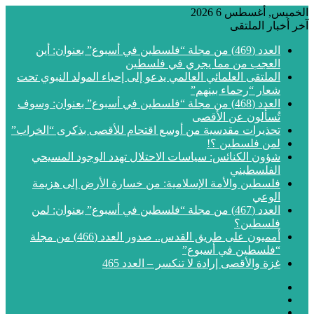
الخميس, أغسطس 6 2026
آخر أخبار الملتقى
العدد (469) من مجلة “فلسطين في أسبوع” بعنوان: أين
العجب من مما يجري في فلسطين
الملتقى العلمائي العالمي يدعو إلى إحياء المولد النبوي تحت
شعار “رحماء بينهم”
العدد (468) من مجلة “فلسطين في أسبوع” بعنوان: وسوف
تُسألون عن الأقصى
تحذيرات مقدسية من أوسع اقتحام للأقصى بذكرى “الخراب”
لمن فلسطين ؟!
شؤون الكنائس: سياسات الاحتلال تهدد الوجود المسيحي
الفلسطيني
فلسطين والأمة الإسلامية: من خسارة الأرض إلى هزيمة
الوعي
العدد (467) من مجلة “فلسطين في أسبوع” بعنوان: لمن
فلسطين؟
أمميون على طريق القدس.. صدور العدد (466) من مجلة
“فلسطين في أسبوع”
غزة والأقصى إرادة لا تنكسر – العدد 465
فيسبوك
‫X
‫YouTube