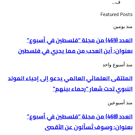
ف...
Featured Posts
العدد
منذ يومين
(469)
من
العدد (469) من مجلة “فلسطين في أسبوع”
مجلة
بعنوان: أين العجب من مما يجري في فلسطين
“فلسطين
في
أسبوع”
الملتقى
منذ أسبوع واحد
بعنوان: أين
العلمائي
العجب
الملتقى العلمائي العالمي يدعو إلى إحياء المولد
العالمي
من
يدعو
مما
النبوي تحت شعار “رحماء بينهم”
إلى
يجري
إحياء
في
المولد
فلسطين
العدد
منذ أسبوعين
النبوي
(468)
تحت
من
العدد (468) من مجلة “فلسطين في أسبوع”
شعار
مجلة
“رحماء
بعنوان: وسوف تُسألون عن الأقصى
“فلسطين
بينهم”
في