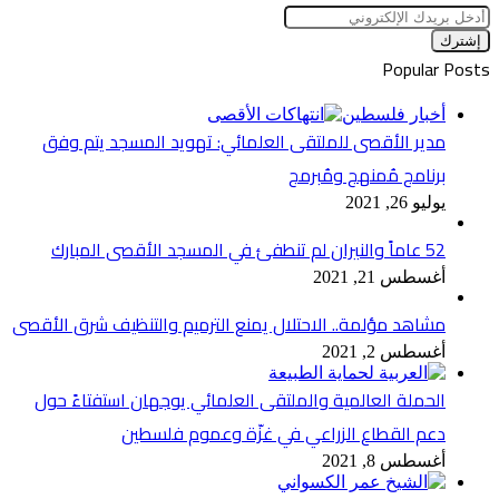
أدخل
بريدك
الإلكتروني
Popular Posts
أخبار فلسطين
مدير الأقصى للملتقى العلمائي: تهويد المسجد يتم وفق
برنامج مُمنهج ومُبرمج
يوليو 26, 2021
52 عاماً والنيران لم تنطفئ في المسجد الأقصى المبارك
أغسطس 21, 2021
مشاهد مؤلمة.. الاحتلال يمنع الترميم والتنظيف شرق الأقصى
أغسطس 2, 2021
الحملة العالمية والملتقى العلمائي يوجهان استفتاءً حول
دعم القطاع الزراعي في غزّة وعموم فلسطين
أغسطس 8, 2021