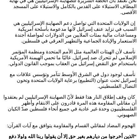
نحن نعتقد بأنّ الخطّة الشريرة للصهاينة الإسرائيليين هي في نهاية
المطاف الاستيلاء على القدس بالكامل والاستيلاء على المسجد
الأقصى.
إن الولايات المتحدة التي تواصل دعم الصهاينة الإسرائيليين هي
السبب في تزايد عنف إسرائيل لأنها مدعومة بأسلحة أمريكية
ومساعدات مالية بمئات الملايين من الدولارات لمواصلة أجندة
الاستعمار والإبادة الجماعية والتطهير العرقي في فلسطين.
نأسف لأن الهيئات العالمية مثل الأمم المتحدة ومنظمة المؤتمر
الإسلامي لم تتحرك ضد إسرائيل. غالبًا ما تحمي الهيمنة الأمريكية
باستخدام حق النقض إسرائيل من العقاب بموجب القانون الدولي.
نأسف لوجود دول في الشرق الأوسط تتآمر وتؤسس علاقات مع
إسرائيل تحت عنوان (التطبيع) برعاية الولايات المتحدة وتخون
النضال الفلسطيني.
كان وقف إطلاق النار هذا فقط لأنّ الصهاينة الإسرائيليين لم يعتقدوا
أن مقاتلي المقاومة هذه المرة قادرون على الانتقام وأظهر
الفلسطينيون وحدة غير عادية في جميع أنحاء فلسطين ضدّ الكيان
الصهيوني.
الهجوم المضاد لمقاتلي القسام والمقاومة يتوافق مع آيات القرآن:
“الذين أخرجوا من ديارهم بغير حق إلا أن يقولوا ربنا الله ولولا دفع