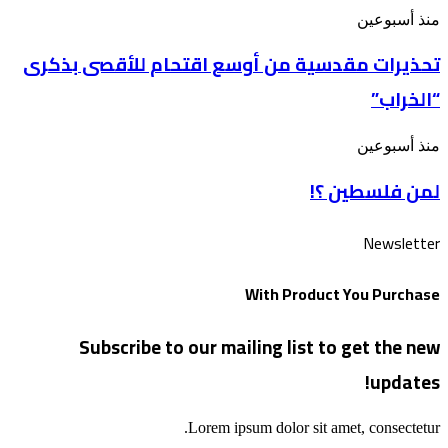
أسبوع”
تحذيرات
منذ أسبوعين
بعنوان: وسوف
مقدسية
تُسألون
تحذيرات مقدسية من أوسع اقتحام للأقصى بذكرى
من
عن
أوسع
الأقصى
“الخراب”
اقتحام
للأقصى
بذكرى
لمن
منذ أسبوعين
“الخراب”
فلسطين
لمن فلسطين ؟!
؟!
Newsletter
With Product You Purchase
Subscribe to our mailing list to get the new
updates!
Lorem ipsum dolor sit amet, consectetur.