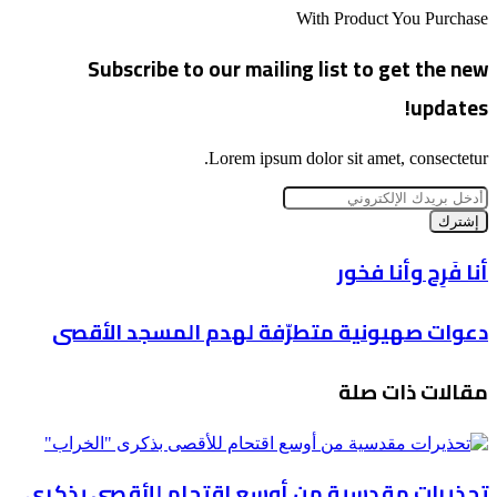
الويب
With Product You Purchase
Subscribe to our mailing list to get the new
updates!
Lorem ipsum dolor sit amet, consectetur.
أدخل
بريدك
الإلكتروني
أنا
أنا فَرِح وأنا فخور
فَرِح
وأنا
دعوات
دعوات صهيونية متطرّفة لهدم المسجد الأقصى
فخور
صهيونية
متطرّفة
مقالات ذات صلة
لهدم
المسجد
الأقصى
تحذيرات مقدسية من أوسع اقتحام للأقصى بذكرى