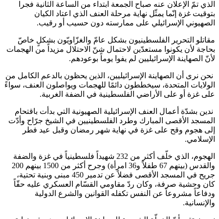
الذي تمّ الإعلان عنه صباح الجمعة ابتداء من الساعة الثانية فجرا
بتوقيت غزة إنّما يمثّل نهاية مرحلة العنف الذي اعتاد الكيان
الصهيوني الإسرائيلي على ممارسته دون حسيب أو رقيب.
مقاتلو التحرير الفلسطينيون بشكل عامّ والغزّاويّون بشكلٍ خاصّ
بحاجة لأن يكونوا مستعدّين لاحتمال شنّ الاحتلال مزيداً من الهجمات
لأنّ الصهاينة الإسرائيليين لم يفوا يوماً بوعودهم.
نحن نرى أن الصهاينة الإسرائيليين، الذين يحظون بالدعم الكامل من
الولايات المتحدة، سيخططون دائمًا للهجمات ويواصلون العنف، سواءً
على غزة أو على الأراضي الفلسطينية في الضفة الغربية.
ندين بشدّة أعمال العنف الإسرائيلية الصهيونية التي بدأت باقتحام
المسجد الأقصى المبارك وطرد الفلسطينيين في الشيخ جرّاح وأدّت
إلى هجوم وقح على غزة في نهاية شهر رمضان وقبل عيد فطر
الإسلامي.
الهجوم، الذي خلّف أكثر من 232 شهيداً فلسطينياً في غزة والضفة
والقدس (بينهم 67 طفلاً و36 امرأة) وجرح أكثر من 1500 بينهم 200
جريح في المسجد الأقصى فضلاً عن تدمير 450 مبنى وبنية تحتية،
كان وحشية صرفة، وكان ردّ مقاومي القسّام العسكري عليه حقّاً
ودفاعاً مشروعاً عن النفس تكفله القوانين والشرع الدولية
والإنسانية.