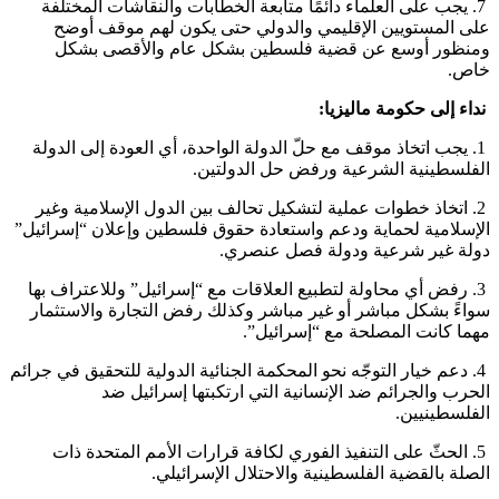
7. يجب على العلماء دائمًا متابعة الخطابات والنقاشات المختلفة
على المستويين الإقليمي والدولي حتى يكون لهم موقف أوضح
ومنظور أوسع عن قضية فلسطين بشكل عام والأقصى بشكل
خاص.
نداء إلى حكومة ماليزيا:
1. يجب اتخاذ موقف مع حلّ الدولة الواحدة، أي العودة إلى الدولة
الفلسطينية الشرعية ورفض حل الدولتين.
2. اتخاذ خطوات عملية لتشكيل تحالف بين الدول الإسلامية وغير
الإسلامية لحماية ودعم واستعادة حقوق فلسطين وإعلان “إسرائيل”
دولة غير شرعية ودولة فصل عنصري.
3. رفض أي محاولة لتطبيع العلاقات مع “إسرائيل” وللاعتراف بها
سواءً بشكل مباشر أو غير مباشر وكذلك رفض التجارة والاستثمار
مهما كانت المصلحة مع “إسرائيل”.
4. دعم خيار التوجّه نحو المحكمة الجنائية الدولية للتحقيق في جرائم
الحرب والجرائم ضد الإنسانية التي ارتكبتها إسرائيل ضد
الفلسطينيين.
5. الحثّ على التنفيذ الفوري لكافة قرارات الأمم المتحدة ذات
الصلة بالقضية الفلسطينية والاحتلال الإسرائيلي.