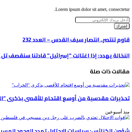
أدخل
بريدك
الإلكتروني
قاوم
قاوم تنتصر.. انتصار سيف القدس – العدد 232
تنتصر..
انتصار
النخالة
النخالة يهدد: إذا اغتالت "إسرائيل" قادتنا سنقصف تل 
سيف
يهدد:
القدس
إذا
–
مقالات ذات صلة
اغتالت
العدد
"إسرائيل"
232
قادتنا
سنقصف
تل
تحذيرات مقدسية من أوسع اقتحام للأقصى بذكرى “ال
أبيب
منذ أسبوعين
شؤون الكنائس: سياسات الاحتلال تهدد الوجود المس