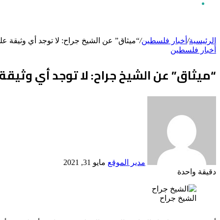
الرئيسية
/
أخبار فلسطين
/
“ميثاق” عن الشيخ جراح: لا توجد أي وثيقة على
أخبار فلسطين
عن
“ميثاق” عن الشيخ جراح: لا توجد أي وثيقة 
أرسل
بريدا
إلكترونيا
مدير الموقع
مايو 31, 2021
دقيقة واحدة
Odnoklassniki
‫X
لينكدإن
فيسبوك
بينتيريست
الشيخ جراح
أكدت مؤسسة إحياء التراث والبحوث الإسلامية “ميثاق”، أنه لا توجد
فلسطين.