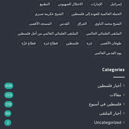
إسرائيل
الإمارات
الاحتلال الصهيوني
التطبيع
الحملة العالمية للعودة إلى فلسطين
الشيخ عكرمة صبري
الشيخ محمد الناوي
العراق
القدس
المسجد الأقصى
الملتقى العلمائي العالمي
الملتقى العلمائي العالمي من أجل فلسطين
طوفان الأقصى
غزة
فلسطين
قطاع غزة
قطاع غزّة
يوم القدس العالمي
Categories
أخبار فلسطين
639
مقالات
223
فلسطين في أسبوع
218
أخبار الملتقى
94
Uncategorized
2