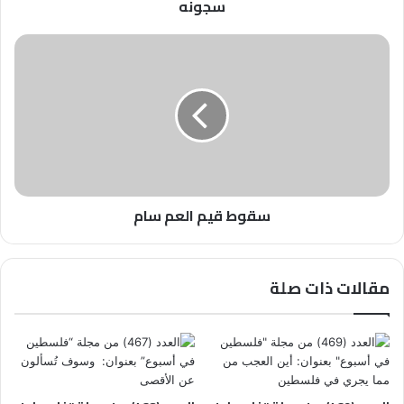
سجونه
سقوط
قيم
العم
سام
سقوط قيم العم سام
مقالات ذات صلة