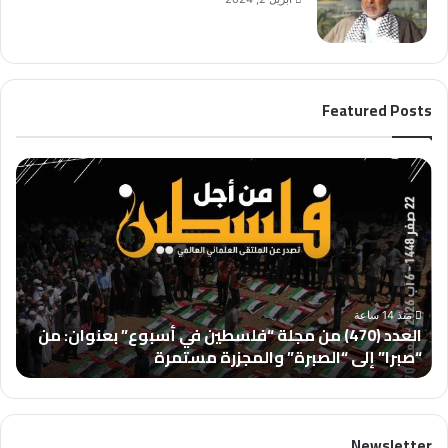
Featured Posts
ا
ل
ع
د
د
(
4
7
منذ 14 ساعة
العدد (470) من مجلة “فلسطين في أسبوع” بعنوان: من
0
“صبرا” إلى “الصبرة” والمجزرة مستمرة
)
م
ن
م
Newsletter
ج