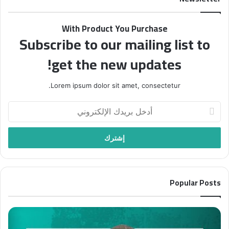
ل
ة
With Product You Purchase
“
Subscribe to our mailing list to
ف
ل
get the new updates!
س
ط
ي
Lorem ipsum dolor sit amet, consectetur.
ن
ف
أ
ي
د
أ
خ
س
ل
ب
ب
و
ر
ع
ي
”
Popular Posts
د
ب
ك
ع
ا
ن
ل
و
إ