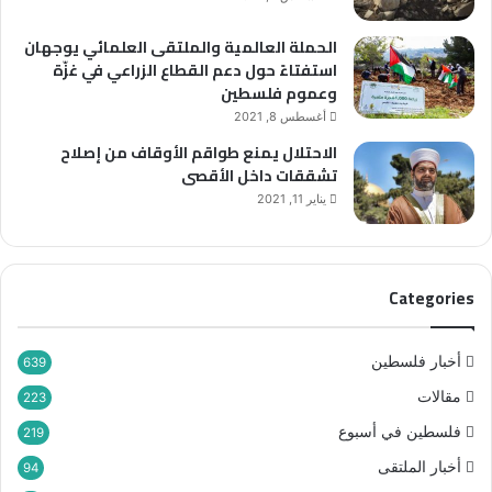
ة
”
الحملة العالمية والملتقى العلمائي يوجهان
و
استفتاءً حول دعم القطاع الزراعي في غزّة
ا
وعموم فلسطين
ل
م
أغسطس 8, 2021
ج
الاحتلال يمنع طواقم الأوقاف من إصلاح
ز
تشققات داخل الأقصى
ر
يناير 11, 2021
ة
م
س
ت
Categories
م
ر
ة
أخبار فلسطين
639
مقالات
223
فلسطين في أسبوع
219
أخبار الملتقى
94