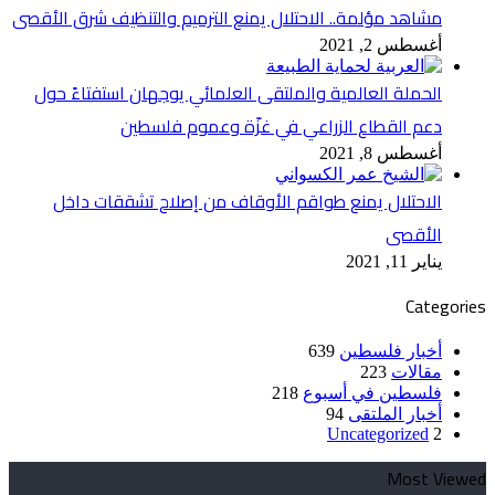
مشاهد مؤلمة.. الاحتلال يمنع الترميم والتنظيف شرق الأقصى
أغسطس 2, 2021
الحملة العالمية والملتقى العلمائي يوجهان استفتاءً حول
دعم القطاع الزراعي في غزّة وعموم فلسطين
أغسطس 8, 2021
الاحتلال يمنع طواقم الأوقاف من إصلاح تشققات داخل
الأقصى
يناير 11, 2021
Categories
أخبار فلسطين
639
مقالات
223
فلسطين في أسبوع
218
أخبار الملتقى
94
Uncategorized
2
Most Viewed