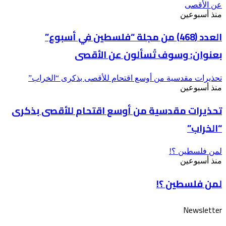
عن الأقصى
منذ أسبوعين
العدد (468) من مجلة “فلسطين في أسبوع”
بعنوان: وسوف تُسألون عن الأقصى
تحذيرات مقدسية من أوسع اقتحام للأقصى بذكرى “الخراب”
منذ أسبوعين
تحذيرات مقدسية من أوسع اقتحام للأقصى بذكرى
“الخراب”
لمن فلسطين ؟!
منذ أسبوعين
لمن فلسطين ؟!
Newsletter