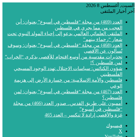
السبت, أغسطس 8 2026
آخر أخبار الملتقى
العدد (469) من مجلة “فلسطين في أسبوع” بعنوان: أين
العجب من مما يجري في فلسطين
الملتقى العلمائي العالمي يدعو إلى إحياء المولد النبوي تحت
شعار “رحماء بينهم”
العدد (468) من مجلة “فلسطين في أسبوع” بعنوان: وسوف
تُسألون عن الأقصى
تحذيرات مقدسية من أوسع اقتحام للأقصى بذكرى “الخراب”
لمن فلسطين ؟!
شؤون الكنائس: سياسات الاحتلال تهدد الوجود المسيحي
الفلسطيني
فلسطين والأمة الإسلامية: من خسارة الأرض إلى هزيمة
الوعي
العدد (467) من مجلة “فلسطين في أسبوع” بعنوان: لمن
فلسطين؟
أمميون على طريق القدس.. صدور العدد (466) من مجلة
“فلسطين في أسبوع”
غزة والأقصى إرادة لا تنكسر – العدد 465
فيسبوك
‫X
‫YouTube