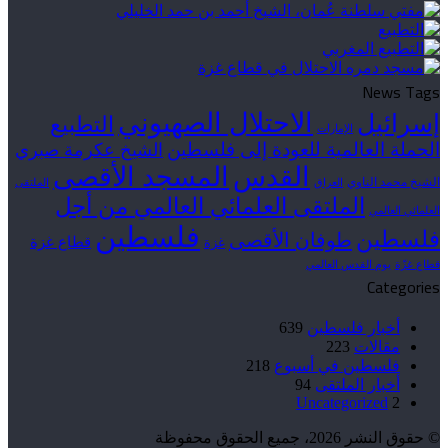
News Tags
الاحتلال الصهيوني
إسرائيل
التطبيع
الإمارات
الحملة العالمية للعودة إلى فلسطين
الشيخ عكرمة صبري
القدس
المسجد الأقصى
الشيخ محمد الناوي
العراق
الملتقى
الملتقى العلمائي العالمي من أجل
العلمائي العالمي
فلسطين
فلسطين
طوفان الأقصى
قطاع غزة
غزة
قطاع غزّة
يوم القدس العالمي
Categories
أخبار فلسطين
639
مقالات
223
فلسطين في أسبوع
218
أخبار الملتقى
94
Uncategorized
2
© حقوق النشر 2026، جميع الحقوق محفوظة