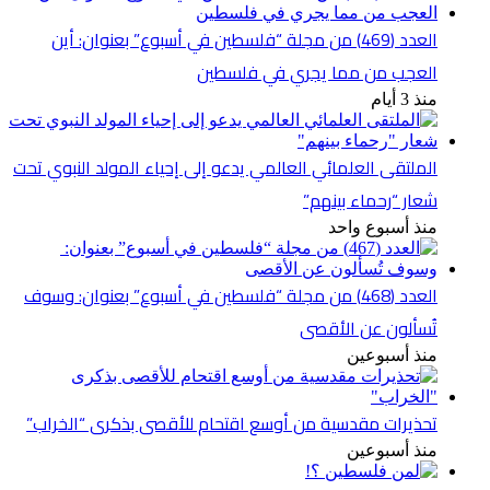
العدد (469) من مجلة “فلسطين في أسبوع” بعنوان: أين
العجب من مما يجري في فلسطين
منذ 3 أيام
الملتقى العلمائي العالمي يدعو إلى إحياء المولد النبوي تحت
شعار “رحماء بينهم”
منذ أسبوع واحد
العدد (468) من مجلة “فلسطين في أسبوع” بعنوان: وسوف
تُسألون عن الأقصى
منذ أسبوعين
تحذيرات مقدسية من أوسع اقتحام للأقصى بذكرى “الخراب”
منذ أسبوعين