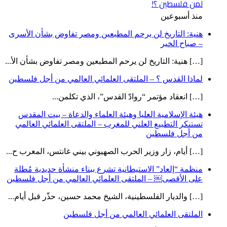
لمن فلسطين ؟!
منذ أسبوعين
هنية: التاريخ لن يرحم المطبعين ومصر تفاوض بشأن الأسرى
– صباح الخير
[…] هنية: التاريخ لن يرحم المطبعين ومصر تفاوض بشأن الأ...
لماذا القدس ؟ – الملتقى العلمائي العالمي من أجل فلسطين
[…] انعقاد مؤتمر “روادّ القدس”، الذي تكلمن...
هيئة الإسلامية العليا وهيئة العلماء والدعاة – بيت المقدس
تستنكر التطبيع العلني للمغرب – الملتقى العلمائي العالمي
من أجل فلسطين
[…] أيام، زار وزير الحرب الصهيوني بيني غانتس، المغرب ح...
منظمة “إلعاد” الاستيطانية تشرع ببناء منشأة حديدية مُطلة
على الأقصى￼ – الملتقى العلمائي العالمي من أجل فلسطين
[…] والديار الفلسطينية، الشيخ محمد حسين، حذّر قبل أيام...
الملتقى العلمائي العالمي من أجل فلسطين