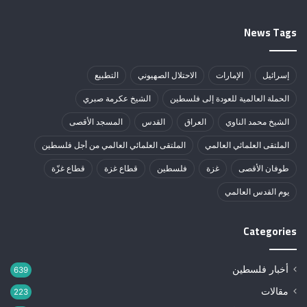
News Tags
إسرائيل
الإمارات
الاحتلال الصهيوني
التطبيع
الحملة العالمية للعودة إلى فلسطين
الشيخ عكرمة صبري
الشيخ محمد الناوي
العراق
القدس
المسجد الأقصى
الملتقى العلمائي العالمي
الملتقى العلمائي العالمي من أجل فلسطين
طوفان الأقصى
غزة
فلسطين
قطاع غزة
قطاع غزّة
يوم القدس العالمي
Categories
أخبار فلسطين
639
مقالات
223