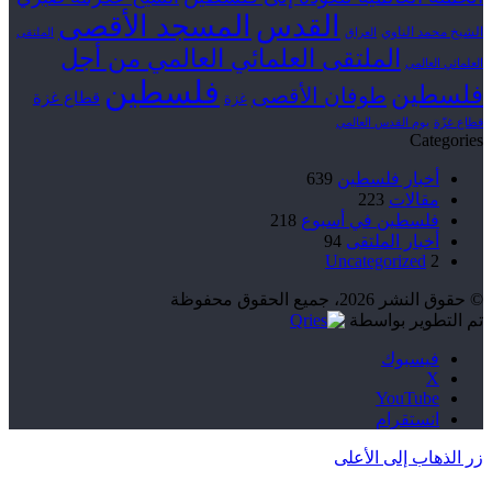
القدس
المسجد الأقصى
الشيخ محمد الناوي
العراق
الملتقى
الملتقى العلمائي العالمي من أجل
العلمائي العالمي
فلسطين
فلسطين
طوفان الأقصى
قطاع غزة
غزة
قطاع غزّة
يوم القدس العالمي
Categories
أخبار فلسطين
639
مقالات
223
فلسطين في أسبوع
218
أخبار الملتقى
94
Uncategorized
2
© حقوق النشر 2026، جميع الحقوق محفوظة
تم التطوير بواسطة
فيسبوك
‫X
‫YouTube
انستقرام
زر الذهاب إلى الأعلى