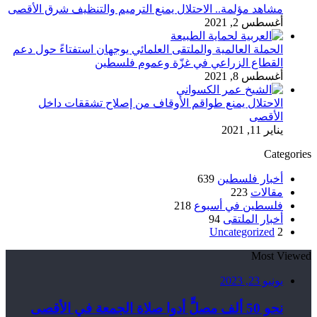
مشاهد مؤلمة.. الاحتلال يمنع الترميم والتنظيف شرق الأقصى
أغسطس 2, 2021
الحملة العالمية والملتقى العلمائي يوجهان استفتاءً حول دعم
القطاع الزراعي في غزّة وعموم فلسطين
أغسطس 8, 2021
الاحتلال يمنع طواقم الأوقاف من إصلاح تشققات داخل
الأقصى
يناير 11, 2021
Categories
أخبار فلسطين
639
مقالات
223
فلسطين في أسبوع
218
أخبار الملتقى
94
Uncategorized
2
Most Viewed
يونيو 23, 2023
نحو 50 ألف مصلٍّ أدوا صلاة الجمعة في الأقصى