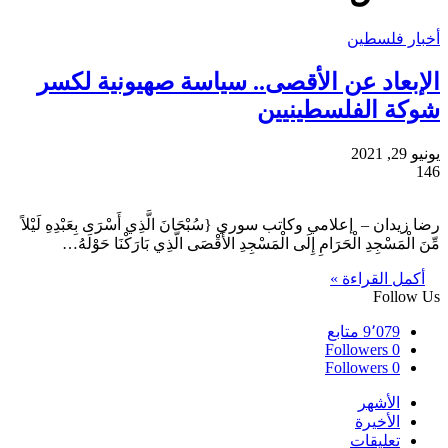
أخبار فلسطين
الإبعاد عن الأقصى.. سياسة صهيونية لكسر
شوكة الفلسطينيين
يونيو 29, 2021
146
رضا زيدان – إعلامي وكاتب سوري {سُبْحَانَ الَّذِي أَسْرَى بِعَبْدِهِ لَيْلاً
مِّنَ الْمَسْجِدِ الْحَرَامِ إِلَى الْمَسْجِدِ الأَقْصَى الَّذِي بَارَكْنَا حَوْلَهُ…
أكمل القراءة »
Follow Us
9٬079
متابع
Followers
0
Followers
0
الأشهر
الأخيرة
تعليقات