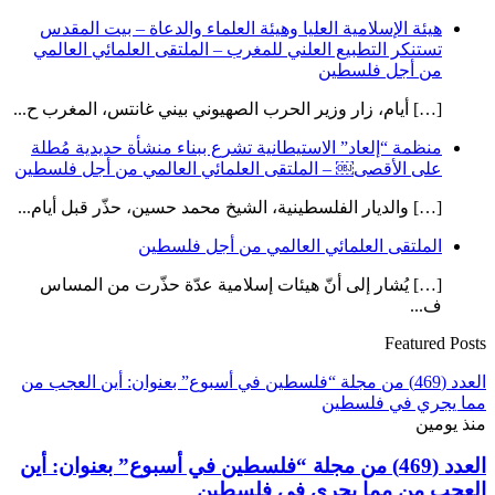
هيئة الإسلامية العليا وهيئة العلماء والدعاة – بيت المقدس
تستنكر التطبيع العلني للمغرب – الملتقى العلمائي العالمي
من أجل فلسطين
[…] أيام، زار وزير الحرب الصهيوني بيني غانتس، المغرب ح...
منظمة “إلعاد” الاستيطانية تشرع ببناء منشأة حديدية مُطلة
على الأقصى￼ – الملتقى العلمائي العالمي من أجل فلسطين
[…] والديار الفلسطينية، الشيخ محمد حسين، حذّر قبل أيام...
الملتقى العلمائي العالمي من أجل فلسطين
[…] يُشار إلى أنّ هيئات إسلامية عدّة حذّرت من المساس
ف...
Featured Posts
العدد (469) من مجلة “فلسطين في أسبوع” بعنوان: أين العجب من
مما يجري في فلسطين
منذ يومين
العدد (469) من مجلة “فلسطين في أسبوع” بعنوان: أين
العجب من مما يجري في فلسطين