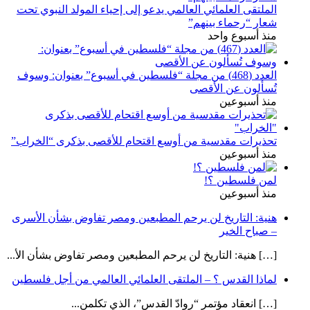
الملتقى العلمائي العالمي يدعو إلى إحياء المولد النبوي تحت
شعار “رحماء بينهم”
منذ أسبوع واحد
العدد (468) من مجلة “فلسطين في أسبوع” بعنوان: وسوف
تُسألون عن الأقصى
منذ أسبوعين
تحذيرات مقدسية من أوسع اقتحام للأقصى بذكرى “الخراب”
منذ أسبوعين
لمن فلسطين ؟!
منذ أسبوعين
هنية: التاريخ لن يرحم المطبعين ومصر تفاوض بشأن الأسرى
– صباح الخير
[…] هنية: التاريخ لن يرحم المطبعين ومصر تفاوض بشأن الأ...
لماذا القدس ؟ – الملتقى العلمائي العالمي من أجل فلسطين
[…] انعقاد مؤتمر “روادّ القدس”، الذي تكلمن...