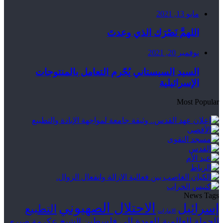
مايو 13, 2021
اللهمَّ نَصْرَك الذي وعدتَ
نوفمبر 20, 2021
السيد السيستاني يُحّرم التعامل بالمنتوجات
الإسرائيلية
Most Popular
News Tags
الاحتلال الصهيوني
إسرائيل
التطبيع
الإمارات
الحملة العالمية للعودة إلى فلسطين
الشيخ عكرمة صبري