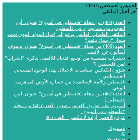
الخميس, أغسطس 6 2026
آخر أخبار الملتقى
العدد (469) من مجلة “فلسطين في أسبوع” بعنوان: أين
العجب من مما يجري في فلسطين
الملتقى العلمائي العالمي يدعو إلى إحياء المولد النبوي تحت
شعار “رحماء بينهم”
العدد (468) من مجلة “فلسطين في أسبوع” بعنوان: وسوف
تُسألون عن الأقصى
تحذيرات مقدسية من أوسع اقتحام للأقصى بذكرى “الخراب”
لمن فلسطين ؟!
شؤون الكنائس: سياسات الاحتلال تهدد الوجود المسيحي
الفلسطيني
فلسطين والأمة الإسلامية: من خسارة الأرض إلى هزيمة
الوعي
العدد (467) من مجلة “فلسطين في أسبوع” بعنوان: لمن
فلسطين؟
أمميون على طريق القدس.. صدور العدد (466) من مجلة
“فلسطين في أسبوع”
غزة والأقصى إرادة لا تنكسر – العدد 465
فيسبوك
‫X
‫YouTube