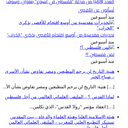
العدد (468) من مجلة “فلسطين في أسبوع” بعنوان: وسوف
تُسألون عن الأقصى
منذ أسبوعين
تحذيرات مقدسية من أوسع اقتحام للأقصى بذكرى “الخراب”
منذ أسبوعين
لمن فلسطين ؟!
منذ أسبوعين
هنية: التاريخ لن يرحم المطبعين ومصر تفاوض بشأن الأسرى
– صباح الخير
[…] هنية: التاريخ لن يرحم المطبعين ومصر تفاوض بشأن الأ...
لماذا القدس ؟ – الملتقى العلمائي العالمي من أجل فلسطين
[…] انعقاد مؤتمر “روادّ القدس”، الذي تكلمن...
هيئة الإسلامية العليا وهيئة العلماء والدعاة – بيت المقدس
تستنكر التطبيع العلني للمغرب – الملتقى العلمائي العالمي
من أجل فلسطين