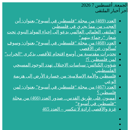
الجمعة, أغسطس 7 2026
آخر أخبار الملتقى
العدد (469) من مجلة “فلسطين في أسبوع” بعنوان: أين
العجب من مما يجري في فلسطين
الملتقى العلمائي العالمي يدعو إلى إحياء المولد النبوي تحت
شعار “رحماء بينهم”
العدد (468) من مجلة “فلسطين في أسبوع” بعنوان: وسوف
تُسألون عن الأقصى
تحذيرات مقدسية من أوسع اقتحام للأقصى بذكرى “الخراب”
لمن فلسطين ؟!
شؤون الكنائس: سياسات الاحتلال تهدد الوجود المسيحي
الفلسطيني
فلسطين والأمة الإسلامية: من خسارة الأرض إلى هزيمة
الوعي
العدد (467) من مجلة “فلسطين في أسبوع” بعنوان: لمن
فلسطين؟
أمميون على طريق القدس.. صدور العدد (466) من مجلة
“فلسطين في أسبوع”
غزة والأقصى إرادة لا تنكسر – العدد 465
فيسبوك
‫X
‫YouTube