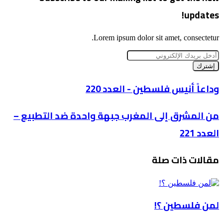
updates!
Lorem ipsum dolor sit amet, consectetur.
أدخل
بريدك
الإلكتروني
وداعاً
وداعاً أنيس فلسطين - العدد 220
أنيس
فلسطين
من
من المشرق إلى المغرب جبهة واحدة ضد التطبيع –
-
المشرق
العدد
العدد 221
إلى
220
المغرب
جبهة
مقالات ذات صلة
واحدة
ضد
التطبيع
–
العدد
لمن فلسطين ؟!
221