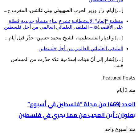
[…] أيام، زار وزير الحرب الصهيوني بيني غانتس، المغرب ح...
منظمة “إلعاد” الاستيطانية تشرع ببناء منشأة حديدية مُطلة
على الأقصى￼ – الملتقى العلمائي العالمي من أجل فلسطين
[…] والديار الفلسطينية، الشيخ محمد حسين، حذّر قبل أيام...
الملتقى العلمائي العالمي من أجل فلسطين
[…] يُشار إلى أنّ هيئات إسلامية عدّة حذّرت من المساس
ف...
Featured Posts
العدد
منذ 3 أيام
(469)
من
العدد (469) من مجلة “فلسطين في أسبوع”
مجلة
بعنوان: أين العجب من مما يجري في فلسطين
“فلسطين
في
أسبوع”
الملتقى
منذ أسبوع واحد
بعنوان: أين
العلمائي
العجب