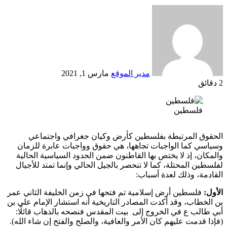
أرسل
بريدا
إلكترونيا
مدير الموقع
مارس 1, 2021
2 دقائق
Odnoklassniki
‫X
لينكدإن
فيسبوك
بينتيريست
فلسطين
الحقوق المرتبطة بفلسطين كأرض وكيان جغرافي واجتماعي
وسياسي كما الواجبات تجاهها، هي حقوق وواجبات عابرة للزمان
والمكان، إذ لا يختص بها القاطنون ضمن الحدود السياسية الحالية
لفلسطين المحتلة، كما لا تنحصر بالجيل الحالي وإنما تمتد للأجيال
القادمة، وذلك لعدة أسباب:
الأول:
فلسطين أرض إسلامية تم فتحها في زمن الخليفة الثاني عمر
بن الخطاب، وقد أكدت المصادر التاريخية أنه استشار الإمام علي بن
أبي طالب ع في الخروج إلى بيت المقدس فنصحه بالذهاب قائلًا:
(فإذا قدمت عليهم كان الأمر والعافية، والصلح والفتح إن شاء الله).