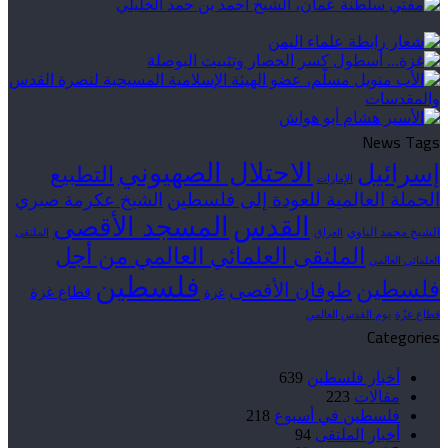
News Tags
الاحتلال الصهيوني
إسرائيل
التطبيع
الإمارات
الحملة العالمية للعودة إلى فلسطين
الشيخ عكرمة صبري
القدس
المسجد الأقصى
الشيخ محمد الناوي
العراق
الملتقى
الملتقى العلمائي العالمي من أجل
العلمائي العالمي
فلسطين
فلسطين
طوفان الأقصى
قطاع غزة
غزة
قطاع غزّة
يوم القدس العالمي
Categories
أخبار فلسطين
639
مقالات
223
فلسطين في أسبوع
218
أخبار الملتقى
94