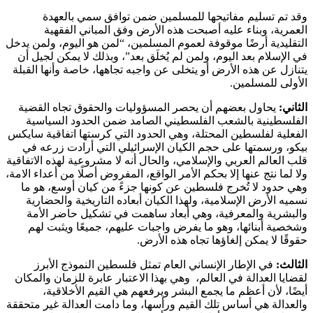
وقد تم تسليم مفاتيحها للمسلمين ضمن توافق سمي بالعهدة
العمرية، وبناء عليه أصبحت هذه الأرض وفق المباني الفقهية
التقليدية أرضًا موقوفة لعموم المسلمين، “لمن هو اليوم، ولمن يدخل
في الإسلام بعد اليوم، ولمن لم يُخلَق بعد”، وبذلك لا يمكن لجيل أن
يتنازل عن هذه الأرض أو يتخلى عن واجبه تجاهها، خاصة وأنها القبلة
الأولى للمسلمين.
الثاني:
يحاول بعضهم أن يحصر المسؤوليات والحقوق تجاه القضية
الفلسطينية بالشعب الفلسطيني الصامد ضمن الحدود السياسية
الفعلية لفلسطين المحتلة، وهي الحدود التي كرستها اتفاقية سايكس
بيكو، ورسمتها على حجم الكيان الإسرائيلي التي أرادت زرعه في
قلب العالم العربي والإسلامي، والحال أنه لا مشروعية لهذه الاتفاقية
ولا لما نتج عنها إلا بحكم الأمر الواقع، المفروض أصلًا من أعداء الامة،
وهي حدود لا تُخرج فلسطين عن كونها جزءً من كيان أوسع، هو ما
نسميه الأرض الإسلامية، ولهذا الكيان أبعاده التاريخية والحضارية
والبشرية والمعرفية، وهي أبعاد ساهمت في تشكيل حاضر الأمة
وشخصية أبنائها، وهو ما يفرض واجبات عليهم، جميعًا ويثبت لهم
حقوقًا لا يمكن إلغاؤها تجاه هذه الأرض.
الثالث:
في الإطار الإنساني العام تمثل فلسطين النموذج الأبرز
لقضايا العدالة في العالم، وهي بهذا الاعتبار عابرة للزمان والمكان
أيضًا، لأن أعظم ما يجمع البشر ويرفعهم هي القيم الأخلاقية،
والعدالة هي أساس تلك القيم ورأسها، وما دامت العدالة غير متحققة