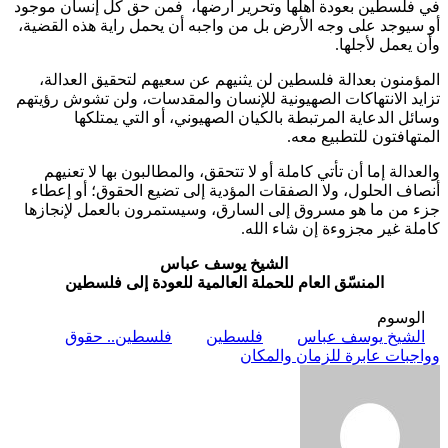
في فلسطين بعودة أهلها وتحرير أرضها، فمن حق كل إنسان موجود
أو سيوجد على وجه الأرض بل من واجبه أن يحمل راية هذه القضية،
وأن يعمل لأجلها.
المؤمنون بعدالة فلسطين لن يثنيهم عن سعيهم لتحقيق العدالة،
تزايد الانتهاكات الصهيونية للإنسان والمقدسات، ولن تشوش رؤيتهم
وسائل الدعاية المرتبطة بالكيان الصهيوني، أو التي يمتلكها
المتهافتون للتطبيع معه.
والعدالة إما أن تأتي كاملة أو لا تتحقق، والمطالبون بها لا تعنيهم
أنصاف الحلول، ولا الصفقات المؤدية إلى تضيع الحقوق؛ أو إعطاء
جزء من ما هو مسروق إلى السارق، وسيستمرون بالعمل لإنجازها
كاملة غير مجزوءة إن شاء الله.
الشيخ يوسف عباس
المنسّق العام للحملة العالمية للعودة إلى فلسطين
الوسوم
الشيخ يوسف عباس
فلسطين
فلسطين.. حقوق
وواجبات عابرة للزمان والمكان
أرسل
بريدا
إلكترونيا