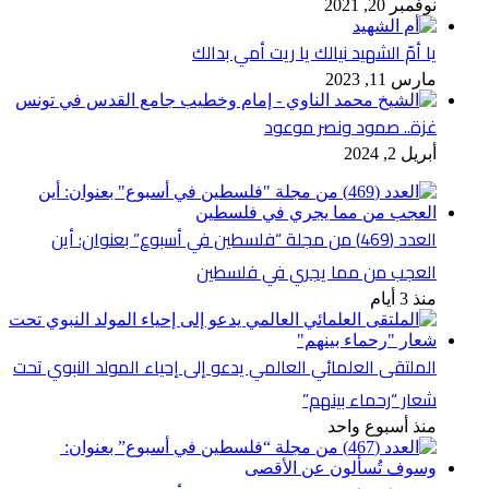
نوفمبر 20, 2021
يا أمّ الشهيد نيالك يا ريت أمي بدالك
مارس 11, 2023
غزة.. صمود ونصر موعود
أبريل 2, 2024
العدد (469) من مجلة “فلسطين في أسبوع” بعنوان: أين
العجب من مما يجري في فلسطين
منذ 3 أيام
الملتقى العلمائي العالمي يدعو إلى إحياء المولد النبوي تحت
شعار “رحماء بينهم”
منذ أسبوع واحد