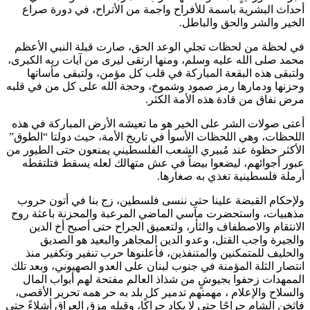
أحداث البشرية باسمة للأفراح واجمة من الأتراح، في دورة صراع
الخير والشر والحق والباطل.
في لحظة من لحظات تجلي الوعد الحق، صارت قبلة النبي الأعظم
محمد صلى الله عليه وسلم، ومنها ارتقى ليرى من آيات ربه الكبرى،
ولتبقى هذه البقعة المباركة في قلب كل مؤمن، ولتبقى مأساتها
وحزنها ودمارها رمز صمود وشموخ، وحجة الله على كل من في قلبه
مرض نفاق من قادة هذه الأمة الكثر.
أعتى صولات الشر على الخير هو ما تعيشه الأرض المباركة في هذه
اللحظات، وهي اللحظات الأسوأ في تاريخ الأمة، حيث دولتا “الطوق”
الأكثر حظوة عند مُبيري الشعب الفلسطيني يمنعون حتى الطيور من
عبور أجوائهم، ليضعوا بيضاً في عش متهالك لعله يسقط فتلتقطه
أرملة فلسطينية تغذي به صغارها.
ولإحكام القبضة علينا حتى ننسى فلسطين، زج بنا في أتون حروب
مذهبيات، واستحضرت مآسي الماضي المرعبة والمحزنة باعثة روح
الانتقام والاصطفاف والثأر، ولتعميق الجراح حتى أصبح أخ الدين
والجيرة واجب القتل، وعدو الدين المجاهر والبعيد هو الصديق
والحليف للمتمكنين والمتنفذين، فأعلنوها حرب تنفير وتكفير منذ
انتصار الثلة المؤمنة في جنوب لبنان على العدو الصهيوني، وبعد تلك
الممهدات زحفوا بجيوشٍ من شذاذ العالم مفتحة لهم أبواب المال
والسلاح والإعلام ، مهمتهم تدمير كل بلد به حر همه تحرير الأقصى،
فاثخن الشام جراحًا حتى لا يكاد حراكًا، وقبله مزق العراق أشلاءً حتى