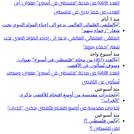
العدد (469) من مجلة “فلسطين في أسبوع” بعنوان: أين
العجب من مما يجري في فلسطين
منذ 3 أيام
الملتقى العلمائي العالمي يدعو إلى إحياء المولد النبوي تحت
شعار “رحماء بينهم”
منذ أسبوع واحد
العدد (468) من مجلة “فلسطين في أسبوع” بعنوان: وسوف
تُسألون عن الأقصى
منذ أسبوعين
تحذيرات مقدسية من أوسع اقتحام للأقصى بذكرى “الخراب”
منذ أسبوعين
لمن فلسطين ؟!