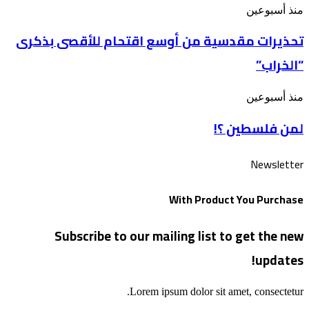
تحذيرات
منذ أسبوعين
بعنوان: وسوف
مقدسية
تُسألون
تحذيرات مقدسية من أوسع اقتحام للأقصى بذكرى
من
عن
أوسع
الأقصى
“الخراب”
اقتحام
للأقصى
بذكرى
لمن
منذ أسبوعين
“الخراب”
فلسطين
لمن فلسطين ؟!
؟!
Newsletter
With Product You Purchase
Subscribe to our mailing list to get the new
updates!
Lorem ipsum dolor sit amet, consectetur.