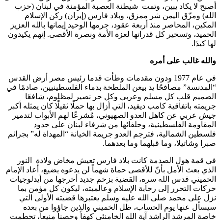
أصبح لا يكاد يبين، وتمت شيطنة العصبة المؤمنة في لبنان (حزب
الله) ومزّق اليمن شر ممزق، وبلاد فارس (إيران) ركن الإسلام
المكين، المحاصر منذ أربعة عقود، جرمها الوحيد إيمانها بالله العزيز
الحميد، وتسخير كل قدراتها لعزة الأمة ونصرة الأقصى. إنهم يكيدون
لها كيدًا.
والله غالب على أمره
في عام 1977 ودون مقدمات وطأت قدما رئيس مصر أرض القدس
“المدنسة” مصافحًا يد بيغن الملطخة بدماء الفلسطينيين، صادمًا في
الصميم قلب كل مسلم وعربي وكل حر نصير لمظلوم، شافعًا
جريمته باتفاقية كامب ديفيد، التي أزال بها حملًا ثقيلًا كان يمثله أكبر
جيش عربي عن كاهل العدو الصهيوني، مُشرعًا لهم الأبواب لتدمير
المقاومة الفلسطينية، وحلفائها من شرفاء لبنان على حدود
فلسطين الشمالية، فترجم العدو جريمة الخيانة “المهداة له” بجرائم
صبرا وشاتيلا، وما قبلهما وما بعدهما.
في قمة هول الصدمة كانت بلاد فارس تعيش مخاض ولادة النور
الذي بعث الأمل بأنّ للأقصى حماة شهماً لن يدعوه يضيع، أعاد الإمام
الخميني قدس الله سره، القضية بزخم جديد أخرجها من أيدلوجيات
حركات التحرر إلى رحابة الإسلام وعالميته، ليكون كل مؤمن بما
نزل على محمد صلى الله عليه وسلم يعتبرها قضيته الأولى التي
سيسأل عنها يوم الحساب، ظل الخميني والذين جاؤوا من بعده
خاصة المرشد الراشد آية الله الخامنئي كهفاً وحصناً منيعاً، تحطمت