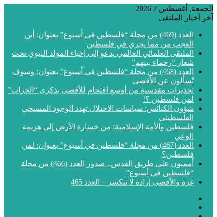
الجمعة, أغسطس 7 2026
آخر أخبار الملتقى
العدد (469) من مجلة “فلسطين في أسبوع” بعنوان: أين
العجب من مما يجري في فلسطين
الملتقى العلمائي العالمي يدعو إلى إحياء المولد النبوي تحت
شعار “رحماء بينهم”
العدد (468) من مجلة “فلسطين في أسبوع” بعنوان: وسوف
تُسألون عن الأقصى
تحذيرات مقدسية من أوسع اقتحام للأقصى بذكرى “الخراب”
لمن فلسطين ؟!
شؤون الكنائس: سياسات الاحتلال تهدد الوجود المسيحي
الفلسطيني
فلسطين والأمة الإسلامية: من خسارة الأرض إلى هزيمة
الوعي
العدد (467) من مجلة “فلسطين في أسبوع” بعنوان: لمن
فلسطين؟
أمميون على طريق القدس.. صدور العدد (466) من مجلة
“فلسطين في أسبوع”
غزة والأقصى إرادة لا تنكسر – العدد 465
فيسبوك
‫X
‫YouTube