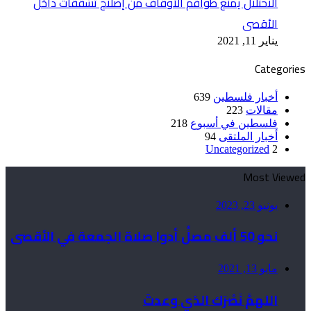
الاحتلال يمنع طواقم الأوقاف من إصلاح تشققات داخل
الأقصى
يناير 11, 2021
Categories
أخبار فلسطين
639
مقالات
223
فلسطين في أسبوع
218
أخبار الملتقى
94
Uncategorized
2
Most Viewed
يونيو 23, 2023
نحو 50 ألف مصلٍّ أدوا صلاة الجمعة في الأقصى
مايو 13, 2021
اللهمَّ نَصْرَك الذي وعدتَ