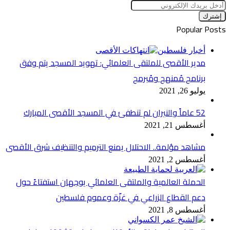
أدخل
بريدك
الإلكتروني
Popular Posts
أخبار فلسطين
مدير الأقصى للملتقى العلمائي: تهويد المسجد يتم وفق
برنامج مُمنهج ومُبرمج
يوليو 26, 2021
52 عاماً والنيران لم تنطفئ في المسجد الأقصى المبارك
أغسطس 21, 2021
مشاهد مؤلمة.. الاحتلال يمنع الترميم والتنظيف شرق الأقصى
أغسطس 2, 2021
الحملة العالمية والملتقى العلمائي يوجهان استفتاءً حول
دعم القطاع الزراعي في غزّة وعموم فلسطين
أغسطس 8, 2021