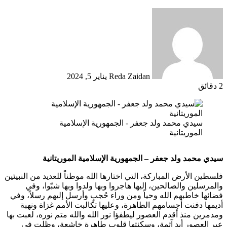
أرسل
بريدا
إلكترونيا
Reda Zaidan
يناير 5, 2024
2 دقائق
سيدي محمد ولد جعفر - الجمهورية الإسلامية
الموريتانية
سيدي محمد ولد جعفر – الجمهورية الإسلامية الموريتانية
فلسطين الأرض المباركة، التي اختارها الله موطناً للعديد من النبيئين
والمرسلين والصالحين، إليها هاجروا وبها ولدوا وبها شبّوا، وفي
فضائها خاطبهم الله وحياً ومن وراء حُجبٍ وأرسل إليهم رسلاً، وفي
أديمها دفنت أجسامهم الطاهرة، وعليها تكالبت الأمم غزاة ونهبة
ومدمرين منذ أقدم العصور ليطفؤا نور الله والله متم نوره، لعبت بها
عبر العصور أيدٍ آثمة، وسكنتها قلوب طاهرة خاشعة، وظلت في