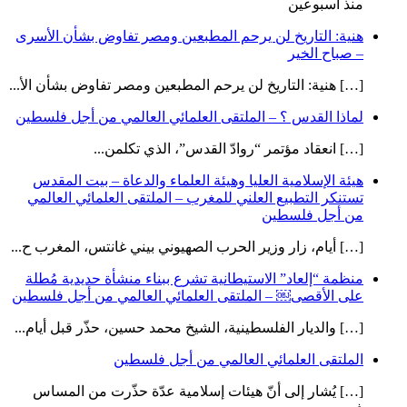
منذ أسبوعين
هنية: التاريخ لن يرحم المطبعين ومصر تفاوض بشأن الأسرى
– صباح الخير
[…] هنية: التاريخ لن يرحم المطبعين ومصر تفاوض بشأن الأ...
لماذا القدس ؟ – الملتقى العلمائي العالمي من أجل فلسطين
[…] انعقاد مؤتمر “روادّ القدس”، الذي تكلمن...
هيئة الإسلامية العليا وهيئة العلماء والدعاة – بيت المقدس
تستنكر التطبيع العلني للمغرب – الملتقى العلمائي العالمي
من أجل فلسطين
[…] أيام، زار وزير الحرب الصهيوني بيني غانتس، المغرب ح...
منظمة “إلعاد” الاستيطانية تشرع ببناء منشأة حديدية مُطلة
على الأقصى￼ – الملتقى العلمائي العالمي من أجل فلسطين
[…] والديار الفلسطينية، الشيخ محمد حسين، حذّر قبل أيام...
الملتقى العلمائي العالمي من أجل فلسطين
[…] يُشار إلى أنّ هيئات إسلامية عدّة حذّرت من المساس