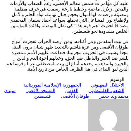
عليه كل مؤامرات طمس معالم الأقصى، رغم الصعاب والأزمات
والمحن، زلازل ماحقة وخطط بارعة رسمت في غرف مظلمة
ومضيئة ورصدت لها أموال بحجم جبال تهامة، لوأد الحلم والأمل
ولإطفاء نور المشاعل التي تحملها سواعد أحفاد سلمان المحمدي
مصداقاً لحديث “هم قوم هذا” كي تظل البوصلة وافئدة المؤمنين
الخلص مشدودة نحو فلسطين.
في بيت المقدس وفي أكنافه، ومن أرضه الخراب تفجرت أمواج
طوفان الأقصى ومن غزة هاشم بالتحديد ظهر شبان يرون القتل
مجداً وشيب في الحروب مجربينا، فتداعت عليهم الأمم منتصرة
للشر ضد الخير والباطل ضد الحق، وخذلهم أخوة الدم والدين
والجيرة والمذهب، وحدهم أتباع آل بيت المصطفى عرباً وفرساً هم
الذين لبوا النداء، في هذا الظرف الخاص من تاريخ الأمة.
الوسوم
الاحتلال الصهيوني
الجمهورية الإسلامية الموريتانية
الشعب الفلسطيني
القدس
المسجد الأقصى
سيدي
محمد ولد جعفر
طوفان الأقصى
فلسطين
أرسل
بريدا
إلكترونيا