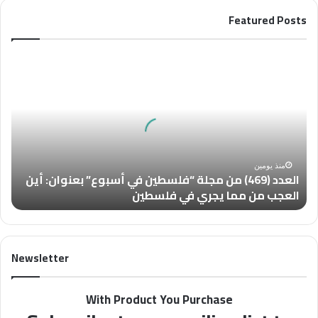
Featured Posts
العدد
(469)
من
مجلة
“فلسطين
في
أسبوع”
بعنوان: أين
منذ يومين
العدد (469) من مجلة “فلسطين في أسبوع” بعنوان: أين
العجب
العجب من مما يجري في فلسطين
من
مما
يجري
في
Newsletter
فلسطين
With Product You Purchase