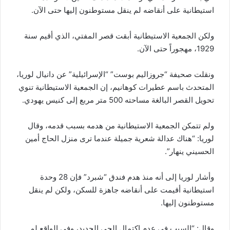
استيطانية على أنقاضه لم ينقل مستوطنون إليها حتى الآن.
ولكن الجمعية الاستيطانية أبقت قصر المفتي، الذي أقيم سنة
1929، مهجوراً حتى الآن.
ونقلت صحيفة “جروزاليم بوست” “الإسرائيلية” عن دانيال لوريا،
المتحدث باسم عطيرات كوهانيم، إن الجمعية الاستيطانية تنوي
تحويل القصر البالغة مساحته 500 متر مربع إلى كنيس يهودي.
ولم تتمكن الجمعية الاستيطانية من هدمه بسبب قدمه، وقال
لوريا: “هناك عدالة شعرية جميلة عندما ترى منزل الحاج أمين
الحسيني ينهار”.
وأشار لوريا إلى أنه منذ هدم فندق “شبرد” فإن 28 وحدة
استيطانية أقيمت على أنقاضه جاهزة للسكن، ولكن لم ينقل
مستوطنون إليها.
وقال: “السبب في عدم اكتمال الحي الجديد، وفي الواقع لم