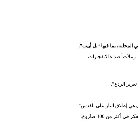
محلتة، بما فيها “تل أبيب”.
وملأت أصداء الانفجارات
عزيز الردع”.
ى هي إطلاق النار على القدس”.
وأضاف: “واستمر الفشل الاستخباراتي: بعد الهجوم الشاهق في غزة، قدرت هيئة الأركان أنه سيكون هناك إطلاق نار على غوش دان، لكن لم يفكر في أكثر من 100 صاروخ،