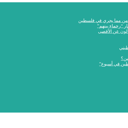
ار “رحماء بينهم”
طيني