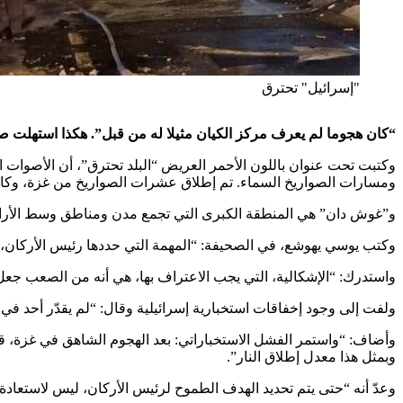
"إسرائيل" تحترق
“كان هجوما لم يعرف مركز الكيان مثيلا له من قبل”. هكذا استهلت 
وكتبت تحت عنوان باللون الأحمر العريض “البلد تحترق”، أن الأصوات
ومسارات الصواريخ السماء. تم إطلاق عشرات الصواريخ من غزة، وكان
و”غوش دان” هي المنطقة الكبرى التي تجمع مدن ومناطق وسط الأراض
وكتب يوسي يهوشع، في الصحيفة: “المهمة التي حددها رئيس الأركان، أف
واستدرك: “الإشكالية، التي يجب الاعتراف بها، هي أنه من الصعب جعل
ولفت إلى وجود إخفاقات استخبارية إسرائيلية وقال: “لم يقدّر أحد ف
وبمثل هذا معدل إطلاق النار”.
وعدّ أنه “حتى يتم تحديد الهدف الطموح لرئيس الأركان، ليس لاستعادة ا