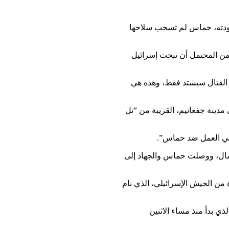
وجودته، حماس لم تسحب سلاحها
من المحتمل أن تبحث إسرائيل
ن القتال سيشتد فقط، وهذه هي
فتت صحيفة “معاريف” الإسرائيلية إلى أن الصواريخ وصلت للمرة الأولى منذ الإعلان عن قيام الكيان المزعوم عام 1948 إلى مدينة جفعاتيم، القريبة من “تل
ا في العمل ضد حماس”.
الرمال، ووصلت حماس والجهاد إلى
من الجيش الإسرائيلي، الذي نام
ذي بدأ منذ مساء الاثنين