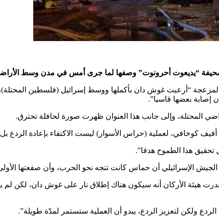
صحيفة “يديعوت أحرونوت” وصفها لما جرى أمس في مدن وسط الأراضي ال
 المزعجة “أرعبت غوش دان بأكملها ووسط إسرائيل (فلسطين المحتلة)، 
 إصابة بعضها قاسيا”.
ي المحتلة، وإلى جانب هذا العنوان ظهرت صورة لحافلة تحترق.
يف كوخافي، لعملية (حراس الأسوار) ليست الاكتفاء بإعادة الردع بل ت
 تحقيق هذا الطموح هدفا”.
ي الجيش الإسرائيلي أن حماس كانت تتجه نحو الحرب، وأن صفعتها الأول
لردع ولكن لتعزيز الردع، يبدو أن العملية ستستمر لمدّة طويلة”.