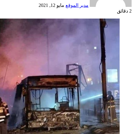
مدير الموقع
مايو 12, 2021
2 دقائق
Odnoklassniki
‫X
لينكدإن
فيسبوك
بينتيريست