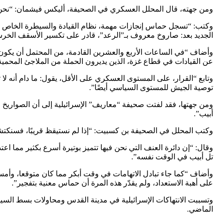
ومن جهته، قال المحلل العسكري في الصحيفة، أليكس فيشمان: “نحن
وكتب: “تسجل حماس إنجازات مهمة، نظام القيادة والسيطرة الخاص به
الجديد بعد: صاروخ معروف بـ”الرعد”، قادر على تكسير الأسقف الخر
وأضاف “في الساعات الأربع والعشرين القادمة، من المحتمل أن يكون
عن القيادات في قطاع غزة، الذين يديرون الحملة من الملاجئ المحمية
وتابع “القرار، على المستوى العسكري على الأقل، يقول: ما دام أنه ل
توصية الجيش للمستوى السياسي أيضًا”.
أبيب”.
وكتب المحلل في الصحيفة بن كسبيت: “إذا لم نستيقظ قريبًا، فسنكتشف ق
وقال: “إن دائرة العنف التي نحن فيها تتميز بوتيرة أسرع بكثير مما ا
تل أبيب في الوقت نفسه”.
وأضاف “كما جاء تبادل الاتهامات في وقت أبكر مما كان متوقعا، وأمس
على أهبة الاستعداد، ولم يقدّر هذه المرة أن حماس معنية بتفجير”.
وتسببت الانتهاكات الإسرائيلية في مدينة القدس ومحاولات بسط السيادة 
الماضي.