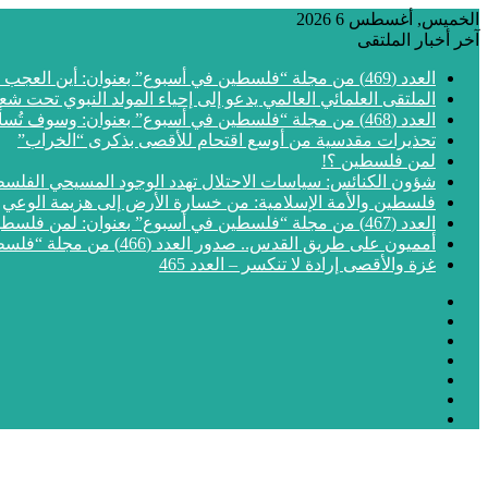
الخميس, أغسطس 6 2026
آخر أخبار الملتقى
العدد (469) من مجلة “فلسطين في أسبوع” بعنوان: أين العجب من مما يجري في فلسطين
الملتقى العلمائي العالمي يدعو إلى إحياء المولد النبوي تحت شع
العدد (468) من مجلة “فلسطين في أسبوع” بعنوان: وسوف تُسألون عن الأقصى
تحذيرات مقدسية من أوسع اقتحام للأقصى بذكرى “الخراب”
لمن فلسطين ؟!
شؤون الكنائس: سياسات الاحتلال تهدد الوجود المسيحي الفلس
فلسطين والأمة الإسلامية: من خسارة الأرض إلى هزيمة الوعي
العدد (467) من مجلة “فلسطين في أسبوع” بعنوان: لمن فلسطين؟
أمميون على طريق القدس.. صدور العدد (466) من مجلة “فلسطين في أسبوع”
غزة والأقصى إرادة لا تنكسر – العدد 465
فيسبوك
‫X
‫YouTube
انستقرام
مقال
إضافة
عشوائي
الوضع
عمود
المظلم
جانبي