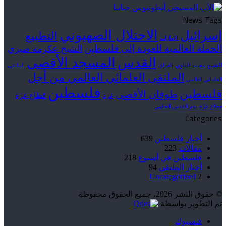
News Tags
الاحتلال الصهيوني
إسرائيل
التطبيع
الإمارات
الحملة العالمية للعودة إلى فلسطين
الشيخ عكرمة صبري
القدس
المسجد الأقصى
الشيخ محمد الناوي
العراق
الملتقى
الملتقى العلمائي العالمي من أجل
العلمائي العالمي
فلسطين
فلسطين
طوفان الأقصى
قطاع غزة
غزة
قطاع غزّة
يوم القدس العالمي
Categories
أخبار فلسطين
639
مقالات
223
فلسطين في أسبوع
218
أخبار الملتقى
94
Uncategorized
2
© حقوق النشر 2026، جميع الحقوق محفوظة
تم التطوير بواسطة
فيسبوك