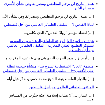
هنية: التاريخ لن يرحم المطبعين ومصر تفاوض بشأن الأسرى
– صباح الخير
[…] هنية: التاريخ لن يرحم المطبعين ومصر تفاوض بشأن الأ...
لماذا القدس ؟ – الملتقى العلمائي العالمي من أجل فلسطين
[…] انعقاد مؤتمر “روادّ القدس”، الذي تكلمن...
هيئة الإسلامية العليا وهيئة العلماء والدعاة – بيت المقدس
تستنكر التطبيع العلني للمغرب – الملتقى العلمائي العالمي
من أجل فلسطين
[…] أيام، زار وزير الحرب الصهيوني بيني غانتس، المغرب ح...
منظمة “إلعاد” الاستيطانية تشرع ببناء منشأة حديدية مُطلة
على الأقصى￼ – الملتقى العلمائي العالمي من أجل فلسطين
[…] والديار الفلسطينية، الشيخ محمد حسين، حذّر قبل أيام...
الملتقى العلمائي العالمي من أجل فلسطين
[…] يُشار إلى أنّ هيئات إسلامية عدّة حذّرت من المساس
ف...