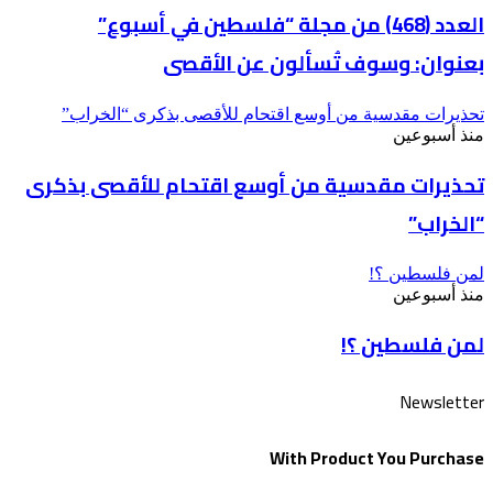
العدد (468) من مجلة “فلسطين في أسبوع”
بعنوان: وسوف تُسألون عن الأقصى
تحذيرات مقدسية من أوسع اقتحام للأقصى بذكرى “الخراب”
منذ أسبوعين
تحذيرات مقدسية من أوسع اقتحام للأقصى بذكرى
“الخراب”
لمن فلسطين ؟!
منذ أسبوعين
لمن فلسطين ؟!
Newsletter
With Product You Purchase