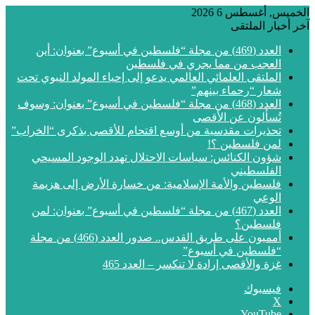
الخميس, أغسطس 6 2026
آخر أخبار الملتقى
العدد (469) من مجلة “فلسطين في أسبوع” بعنوان: أين
العجب من مما يجري في فلسطين
الملتقى العلمائي العالمي يدعو إلى إحياء المولد النبوي تحت
شعار “رحماء بينهم”
العدد (468) من مجلة “فلسطين في أسبوع” بعنوان: وسوف
تُسألون عن الأقصى
تحذيرات مقدسية من أوسع اقتحام للأقصى بذكرى “الخراب”
لمن فلسطين ؟!
شؤون الكنائس: سياسات الاحتلال تهدد الوجود المسيحي
الفلسطيني
فلسطين والأمة الإسلامية: من خسارة الأرض إلى هزيمة
الوعي
العدد (467) من مجلة “فلسطين في أسبوع” بعنوان: لمن
فلسطين؟
أمميون على طريق القدس.. صدور العدد (466) من مجلة
“فلسطين في أسبوع”
غزة والأقصى إرادة لا تنكسر – العدد 465
فيسبوك
‫X
‫YouTube