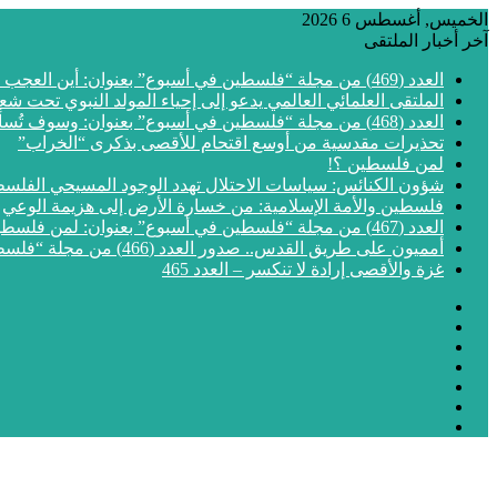
الخميس, أغسطس 6 2026
آخر أخبار الملتقى
العدد (469) من مجلة “فلسطين في أسبوع” بعنوان: أين العجب من مما يجري في فلسطين
الملتقى العلمائي العالمي يدعو إلى إحياء المولد النبوي تحت شع
العدد (468) من مجلة “فلسطين في أسبوع” بعنوان: وسوف تُسألون عن الأقصى
تحذيرات مقدسية من أوسع اقتحام للأقصى بذكرى “الخراب”
لمن فلسطين ؟!
شؤون الكنائس: سياسات الاحتلال تهدد الوجود المسيحي الفلس
فلسطين والأمة الإسلامية: من خسارة الأرض إلى هزيمة الوعي
العدد (467) من مجلة “فلسطين في أسبوع” بعنوان: لمن فلسطين؟
أمميون على طريق القدس.. صدور العدد (466) من مجلة “فلسطين في أسبوع”
غزة والأقصى إرادة لا تنكسر – العدد 465
فيسبوك
‫X
‫YouTube
انستقرام
مقال
إضافة
عشوائي
الوضع
عمود
المظلم
جانبي