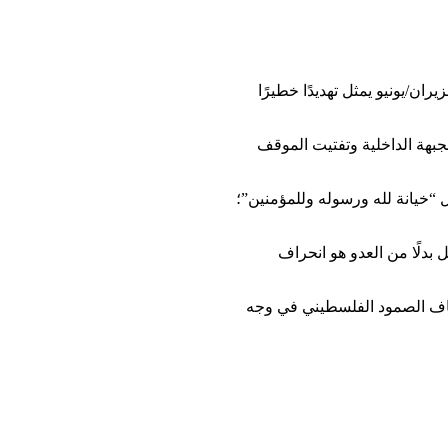
ة علماء فلسطين” من الدعوات المشبوهة للخروج ضد فصائل المقاومة في قطاع غزة، مؤكدة أن الحراك الذي دُعي إليه في 26 حزيران/يونيو يمثل تهديدًا خطيرًا
بهة الداخلية وتفتيت الموقف
ل “خيانة لله ورسوله وللمؤمنين”؛
دلًا من العدو هو انحراف
 أجندات الاحتلال وإضعاف الصمود الفلسطيني في وجه