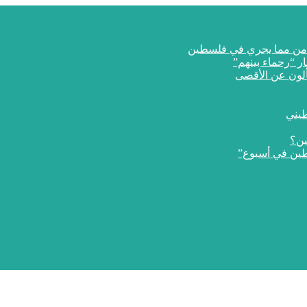
ار “رحماء بينهم”
طيني