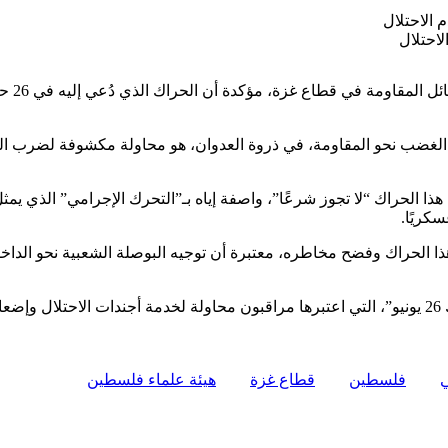
احتلال
حذّرت “هيئ
ه الغضب نحو المقاومة، في ذروة العدوان، هو محاولة مكشوفة لضرب الج
ا الحراك “لا تجوز شرعًا”، واصفة إياه بـ”التحرك الإجرامي” الذي يمث
كريًا.
الحراك وفضح مخاطره، معتبرة أن توجيه البوصلة الشعبية نحو الداخل ب
وتأتي هذه التحذيرات وسط رفض شعبي ووطني واسع لدعوات “حراك 26 يونيو”، التي اعتبرها مراقبون محاولة لخدمة
فلسطين
قطاع غزة
هيئة علماء فلسطين