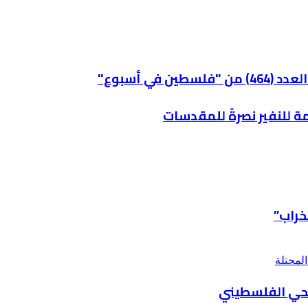
في أسبوع"
ة للنفير نصرةً للمقدسات
خراب”
يحي الفلسطيني