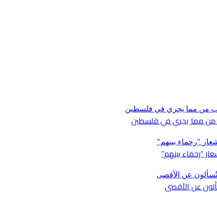
ار “رحماء بينهم”