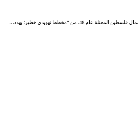
م 48، من “مخطط تهويدي خطير؛ يهدد…