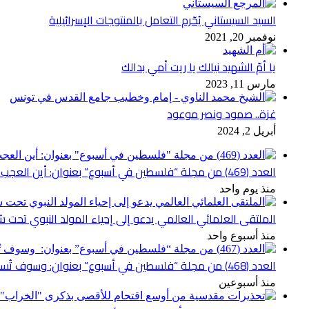
السيد السيستاني يُحّرم التعامل بالمنتوجات الإسرائيلية
نوفمبر 20, 2021
يا أمّ الشهيد نيالك يا ريت أمي بدالك
مارس 11, 2023
غزة.. صمود ونصر موعود
أبريل 2, 2024
العدد (469) من مجلة “فلسطين في أسبوع” بعنوان: أين العجب من مما يجري في فلسطين
منذ يوم واحد
الملتقى العلمائي العالمي يدعو إلى إحياء المولد النبوي تحت شع
منذ أسبوع واحد
العدد (468) من مجلة “فلسطين في أسبوع” بعنوان: وسوف تُسألون عن الأقصى
منذ أسبوعين