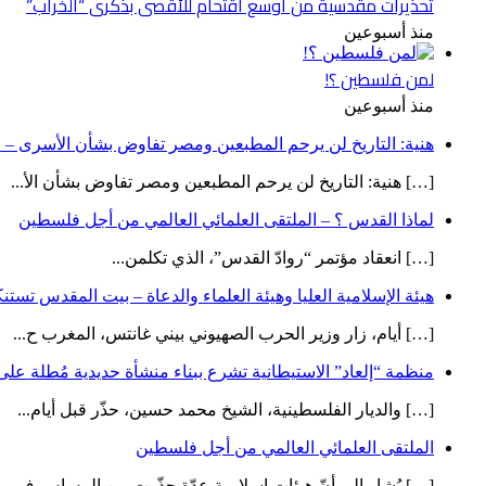
تحذيرات مقدسية من أوسع اقتحام للأقصى بذكرى “الخراب”
منذ أسبوعين
لمن فلسطين ؟!
منذ أسبوعين
هنية: التاريخ لن يرحم المطبعين ومصر تفاوض بشأن الأسرى – ص
[…] هنية: التاريخ لن يرحم المطبعين ومصر تفاوض بشأن الأ...
لماذا القدس ؟ – الملتقى العلمائي العالمي من أجل فلسطين
[…] انعقاد مؤتمر “روادّ القدس”، الذي تكلمن...
هيئة الإسلامية العليا وهيئة العلماء والدعاة – بيت المقدس تست
[…] أيام، زار وزير الحرب الصهيوني بيني غانتس، المغرب ح...
منظمة “إلعاد” الاستيطانية تشرع ببناء منشأة حديدية مُطلة ع
[…] والديار الفلسطينية، الشيخ محمد حسين، حذّر قبل أيام...
الملتقى العلمائي العالمي من أجل فلسطين
[…] يُشار إلى أنّ هيئات إسلامية عدّة حذّرت من المساس ف...