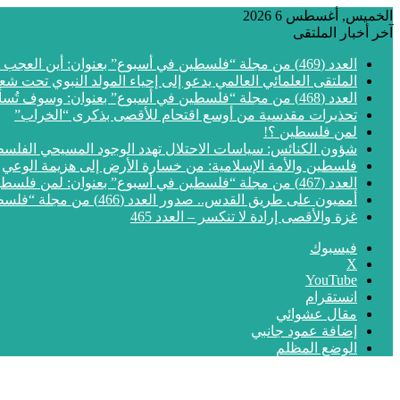
الخميس, أغسطس 6 2026
آخر أخبار الملتقى
العدد (469) من مجلة “فلسطين في أسبوع” بعنوان: أين العجب من مما يجري في فلسطين
الملتقى العلمائي العالمي يدعو إلى إحياء المولد النبوي تحت شع
العدد (468) من مجلة “فلسطين في أسبوع” بعنوان: وسوف تُسألون عن الأقصى
تحذيرات مقدسية من أوسع اقتحام للأقصى بذكرى “الخراب”
لمن فلسطين ؟!
شؤون الكنائس: سياسات الاحتلال تهدد الوجود المسيحي الفلس
فلسطين والأمة الإسلامية: من خسارة الأرض إلى هزيمة الوعي
العدد (467) من مجلة “فلسطين في أسبوع” بعنوان: لمن فلسطين؟
أمميون على طريق القدس.. صدور العدد (466) من مجلة “فلسطين في أسبوع”
غزة والأقصى إرادة لا تنكسر – العدد 465
فيسبوك
‫X
‫YouTube
انستقرام
مقال عشوائي
إضافة عمود جانبي
الوضع المظلم