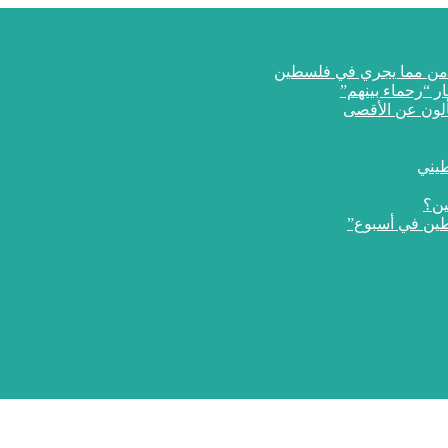
ار “رحماء بينهم”
طيني