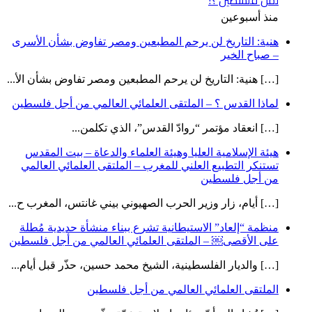
منذ أسبوعين
هنية: التاريخ لن يرحم المطبعين ومصر تفاوض بشأن الأسرى
– صباح الخير
[…] هنية: التاريخ لن يرحم المطبعين ومصر تفاوض بشأن الأ...
لماذا القدس ؟ – الملتقى العلمائي العالمي من أجل فلسطين
[…] انعقاد مؤتمر “روادّ القدس”، الذي تكلمن...
هيئة الإسلامية العليا وهيئة العلماء والدعاة – بيت المقدس
تستنكر التطبيع العلني للمغرب – الملتقى العلمائي العالمي
من أجل فلسطين
[…] أيام، زار وزير الحرب الصهيوني بيني غانتس، المغرب ح...
منظمة “إلعاد” الاستيطانية تشرع ببناء منشأة حديدية مُطلة
على الأقصى￼ – الملتقى العلمائي العالمي من أجل فلسطين
[…] والديار الفلسطينية، الشيخ محمد حسين، حذّر قبل أيام...
الملتقى العلمائي العالمي من أجل فلسطين