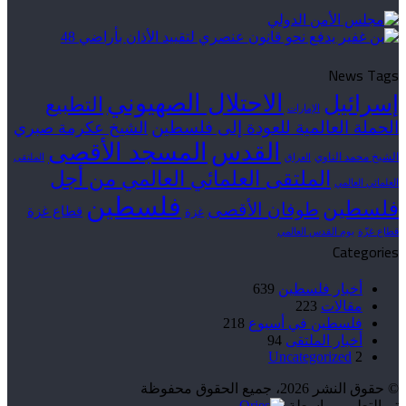
News Tags
الاحتلال الصهيوني
إسرائيل
التطبيع
الإمارات
الحملة العالمية للعودة إلى فلسطين
الشيخ عكرمة صبري
القدس
المسجد الأقصى
الشيخ محمد الناوي
العراق
الملتقى
الملتقى العلمائي العالمي من أجل
العلمائي العالمي
فلسطين
فلسطين
طوفان الأقصى
قطاع غزة
غزة
قطاع غزّة
يوم القدس العالمي
Categories
أخبار فلسطين
639
مقالات
223
فلسطين في أسبوع
218
أخبار الملتقى
94
Uncategorized
2
© حقوق النشر 2026، جميع الحقوق محفوظة
تم التطوير بواسطة