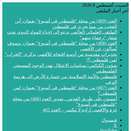
السبت, أغسطس 8 2026
آخر أخبار الملتقى
العدد (469) من مجلة “فلسطين في أسبوع” بعنوان: أين
العجب من مما يجري في فلسطين
الملتقى العلمائي العالمي يدعو إلى إحياء المولد النبوي تحت
شعار “رحماء بينهم”
العدد (468) من مجلة “فلسطين في أسبوع” بعنوان: وسوف
تُسألون عن الأقصى
تحذيرات مقدسية من أوسع اقتحام للأقصى بذكرى “الخراب”
لمن فلسطين ؟!
شؤون الكنائس: سياسات الاحتلال تهدد الوجود المسيحي
الفلسطيني
فلسطين والأمة الإسلامية: من خسارة الأرض إلى هزيمة
الوعي
العدد (467) من مجلة “فلسطين في أسبوع” بعنوان: لمن
فلسطين؟
أمميون على طريق القدس.. صدور العدد (466) من مجلة
“فلسطين في أسبوع”
غزة والأقصى إرادة لا تنكسر – العدد 465
فيسبوك
‫X
‫YouTube