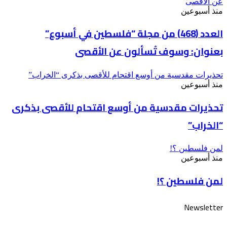
عن الأقصى
منذ أسبوعين
العدد (468) من مجلة “فلسطين في أسبوع”
بعنوان: وسوف تُسألون عن الأقصى
تحذيرات مقدسية من أوسع اقتحام للأقصى بذكرى “الخراب”
منذ أسبوعين
تحذيرات مقدسية من أوسع اقتحام للأقصى بذكرى
“الخراب”
لمن فلسطين ؟!
منذ أسبوعين
لمن فلسطين ؟!
Newsletter