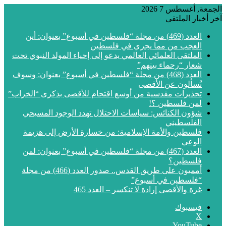
الجمعة, أغسطس 7 2026
آخر أخبار الملتقى
العدد (469) من مجلة “فلسطين في أسبوع” بعنوان: أين
العجب من مما يجري في فلسطين
الملتقى العلمائي العالمي يدعو إلى إحياء المولد النبوي تحت
شعار “رحماء بينهم”
العدد (468) من مجلة “فلسطين في أسبوع” بعنوان: وسوف
تُسألون عن الأقصى
تحذيرات مقدسية من أوسع اقتحام للأقصى بذكرى “الخراب”
لمن فلسطين ؟!
شؤون الكنائس: سياسات الاحتلال تهدد الوجود المسيحي
الفلسطيني
فلسطين والأمة الإسلامية: من خسارة الأرض إلى هزيمة
الوعي
العدد (467) من مجلة “فلسطين في أسبوع” بعنوان: لمن
فلسطين؟
أمميون على طريق القدس.. صدور العدد (466) من مجلة
“فلسطين في أسبوع”
غزة والأقصى إرادة لا تنكسر – العدد 465
فيسبوك
‫X
‫YouTube