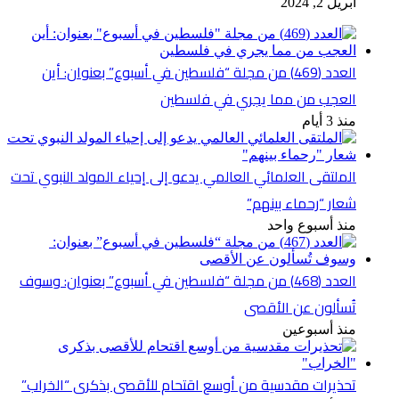
أبريل 2, 2024
العدد (469) من مجلة “فلسطين في أسبوع” بعنوان: أين
العجب من مما يجري في فلسطين
منذ 3 أيام
الملتقى العلمائي العالمي يدعو إلى إحياء المولد النبوي تحت
شعار “رحماء بينهم”
منذ أسبوع واحد
العدد (468) من مجلة “فلسطين في أسبوع” بعنوان: وسوف
تُسألون عن الأقصى
منذ أسبوعين
تحذيرات مقدسية من أوسع اقتحام للأقصى بذكرى “الخراب”