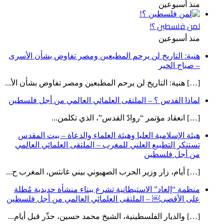
منذ أسبوعين
لمن فلسطين ؟!
منذ أسبوعين
هنية: التاريخ لن يرحم المطبعين ومصر تفاوض بشأن الأسرى
– صباح الخير
[…] هنية: التاريخ لن يرحم المطبعين ومصر تفاوض بشأن الأ...
لماذا القدس ؟ – الملتقى العلمائي العالمي من أجل فلسطين
[…] انعقاد مؤتمر “روادّ القدس”، الذي تكلمن...
هيئة الإسلامية العليا وهيئة العلماء والدعاة – بيت المقدس
تستنكر التطبيع العلني للمغرب – الملتقى العلمائي العالمي
من أجل فلسطين
[…] أيام، زار وزير الحرب الصهيوني بيني غانتس، المغرب ح...
منظمة “إلعاد” الاستيطانية تشرع ببناء منشأة حديدية مُطلة
على الأقصى￼ – الملتقى العلمائي العالمي من أجل فلسطين
[…] والديار الفلسطينية، الشيخ محمد حسين، حذّر قبل أيام...