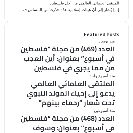
الملتقى العلمائي العالمي من أجل فلسطين
[…] يُشار إلى أنّ هيئات إسلامية عدّة حذّرت من المساس ف...
Featured Posts
ا
منذ يومين
العدد (469) من مجلة “فلسطين
ل
ع
في أسبوع” بعنوان: أين العجب
د
من مما يجري في فلسطين
د
(
ا
منذ أسبوع واحد
4
الملتقى العلمائي العالمي
ل
6
م
يدعو إلى إحياء المولد النبوي
9
ل
)
تحت شعار “رحماء بينهم”
ت
م
ق
ن
ا
منذ أسبوعين
ى
العدد (468) من مجلة “فلسطين
م
ل
ا
ج
ع
في أسبوع” بعنوان: وسوف
ل
ل
د
ع