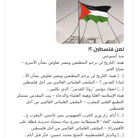
لمن فلسطين ؟!
منذ أسبوعين
هنية: التاريخ لن يرحم المطبعين ومصر تفاوض بشأن الأسرى –
صباح الخير
[…] هنية: التاريخ لن يرحم المطبعين ومصر تفاوض بشأن الأ...
لماذا القدس ؟ – الملتقى العلمائي العالمي من أجل فلسطين
[…] انعقاد مؤتمر “روادّ القدس”، الذي تكلمن...
هيئة الإسلامية العليا وهيئة العلماء والدعاة – بيت المقدس تستنكر
التطبيع العلني للمغرب – الملتقى العلمائي العالمي من أجل
فلسطين
[…] أيام، زار وزير الحرب الصهيوني بيني غانتس، المغرب ح...
منظمة “إلعاد” الاستيطانية تشرع ببناء منشأة حديدية مُطلة على
الأقصى￼ – الملتقى العلمائي العالمي من أجل فلسطين
[…] والديار الفلسطينية، الشيخ محمد حسين، حذّر قبل أيام...