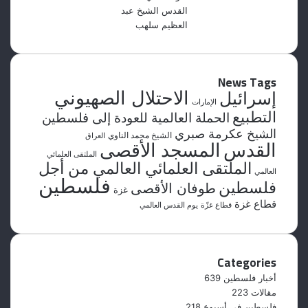
News Tags
الاحتلال الصهيوني
إسرائيل
الإمارات
التطبيع
الحملة العالمية للعودة إلى فلسطين
الشيخ عكرمة صبري
الشيخ محمد الناوي
العراق
القدس
المسجد الأقصى
الملتقى العلمائي
الملتقى العلمائي العالمي من أجل
العالمي
فلسطين
فلسطين
طوفان الأقصى
غزة
قطاع غزة
قطاع غزّة
يوم القدس العالمي
Categories
أخبار فلسطين
639
مقالات
223
فلسطين في أسبوع
218