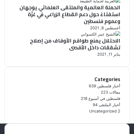
ر
ا
ف
و
الحملة العالمية والملتقى العلمائي يوجهان
“
ب
ل
ن
استفتاءً حول دعم القطاع الزراعي في غزّة
ر
”
س
ع
وعموم فلسطين
ح
ط
ن
م
أغسطس 8, 2021
ي
ا
ا
ن
ل
الاحتلال يمنع طواقم الأوقاف من إصلاح
ء
أ
ب
تشققات داخل الأقصى
ق
ي
يناير 11, 2021
ص
ن
ى
ه
م
”
Categories
أخبار فلسطين
639
مقالات
223
فلسطين في أسبوع
218
أخبار الملتقى
94
Uncategorized
2