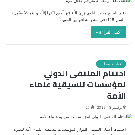
بقلم الشيخ محمد الناوي ﴿ إِنَّ اللَّهَ مَعَ الَّذِينَ اتَّقَوا وَّالَّذِينَ هُم مُّحْسِنُونَ﴾
(النحل 128) في سنن التدافع بين الحق…
أكمل القراءة »
أخبار فلسطين
اختتام الملتقى الدولي
لمؤسسات تنسيقية علماء
الأمة
نوفمبر 18, 2025
27
اختتمت أعمال الملتقى الدولي لمؤسسات تنسيقية علماء الأمة لنصرة