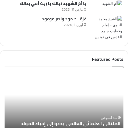
يا أمّ الشهيد نيالك يا ريت أمي بدالك
مارس 11, 2023
غزة.. صمود ونصر موعود
أبريل 2, 2024
Featured Posts
ا
ا
ل
ل
م
ع
ل
د
ت
د
ق
(
ى
4
ا
6
منذ أسبوعين
الملتقى العلمائي العالمي يدعو إلى إحياء المولد
ل
8