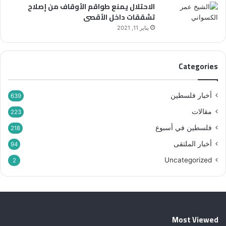
الاحتلال يمنع طواقم الأوقاف من إصلاح
ر
ل
تشققات داخل الأقصى
“
أ
ر
ق
يناير 11, 2021
ح
ص
م
ى
ا
Categories
ء
ب
ي
أخبار فلسطين
639
ن
مقالات
ه
223
م
فلسطين في أسبوع
218
”
أخبار الملتقى
94
Uncategorized
2
Most Viewed