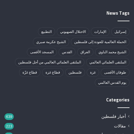
News Tags
إسرائيل
الإمارات
الاحتلال الصهيوني
التطبيع
الحملة العالمية للعودة إلى فلسطين
الشيخ عكرمة صبري
الشيخ محمد الناوي
العراق
القدس
المسجد الأقصى
الملتقى العلمائي العالمي
الملتقى العلمائي العالمي من أجل فلسطين
طوفان الأقصى
غزة
فلسطين
قطاع غزة
قطاع غزّة
يوم القدس العالمي
Categories
أخبار فلسطين
639
مقالات
223