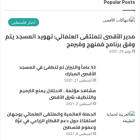
Popular Posts
د
ي
ب
ك
ا
ع
ا
ء
ن
ل
أخبار فلسطين
ا
و
إ
ل
ا
مدير الأقصى للملتقى العلمائي: تهويد المسجد يتم
ل
م
ن
ك
وفق برنامج مُمنهج ومُبرمج
و
:
ت
يوليو 26, 2021
ل
ر
د
و
و
ا
س
52 عاماً والنيران لم تنطفئ في المسجد
ن
ل
و
الأقصى المبارك
ي
ن
ف
أغسطس 21, 2021
ب
تُ
مشاهد مؤلمة.. الاحتلال يمنع الترميم
و
س
والتنظيف شرق الأقصى
ي
أ
أغسطس 2, 2021
ت
ل
ح
و
الحملة العالمية والملتقى العلمائي يوجهان
ت
ن
استفتاءً حول دعم القطاع الزراعي في غزّة
ش
ع
وعموم فلسطين
ع
ن
أغسطس 8, 2021
ا
ا