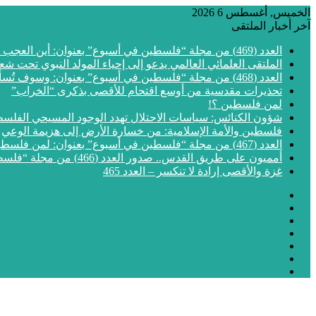
الخميس, أغسطس 6 2026
آخر أخبار الملتقى
العدد (469) من مجلة “فلسطين في أسبوع” بعنوان: أين العجب من مما يجري في فلسطين
الملتقى العلمائي العالمي يدعو إلى إحياء المولد النبوي تحت شع
العدد (468) من مجلة “فلسطين في أسبوع” بعنوان: وسوف تُسألون عن الأقصى
تحذيرات مقدسية من أوسع اقتحام للأقصى بذكرى “الخراب”
لمن فلسطين ؟!
شؤون الكنائس: سياسات الاحتلال تهدد الوجود المسيحي الفلس
فلسطين والأمة الإسلامية: من خسارة الأرض إلى هزيمة الوعي
العدد (467) من مجلة “فلسطين في أسبوع” بعنوان: لمن فلسطين؟
أمميون على طريق القدس.. صدور العدد (466) من مجلة “فلسطين في أسبوع”
غزة والأقصى إرادة لا تنكسر – العدد 465
فيسبوك
‫X
‫YouTube
انستقرام
مقال
إضافة
عشوائي
الوضع
عمود
المظلم
جانبي