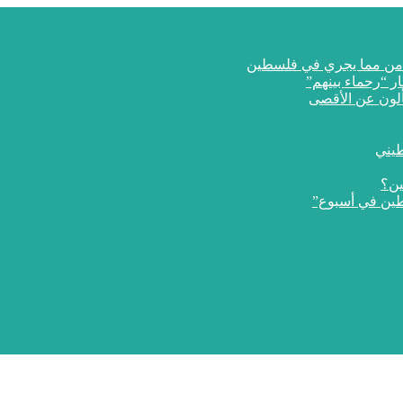
ار “رحماء بينهم”
طيني