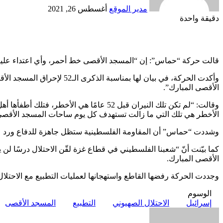
مدير الموقع
أغسطس 26, 2021
دقيقة واحدة
Odnoklassniki
‫X
لينكدإن
فيسبوك
بينتيريست
قالت حركة “حماس”: إن “المسجد الأقصى خط أحمر، وأي اعتداء عليه سي
وأكدت الحركة، في بيان لها 
الأقصى المبارك”.
وقالت: “لم تكن تلك النيران قبل 52 عامًا 
الأخطر هي تلك التي ما زالت تستهدف كل يوم ساحات المسجد الأقصى مع 
وشددت “حماس” أن المقاومة الفلسطينية ستظل جاهزة للدفاع ورد ع
كما بيّنت أنّ “شعبنا الفلسطيني في قطاع غزة لقّن الاحتلال درسًا ل
الأقصى المبارك.
وجددت الحركة رفضها القاطع واستهجانها لعمليات التطبيع مع الاحتلال
الوسوم
إسرائيل
الاحتلال الصهيوني
التطبيع
المسجد الأقصى
أرسل
بريدا