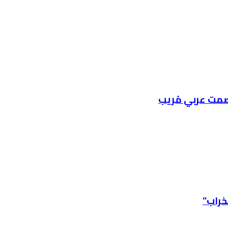
صمت عربي مُريب
خراب”