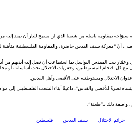
وَاجه بمقاومة باسلة من شعبنا الذي لن يسمح للنار أن تمتد إليه مر
بمناسبة الذكرى الـ52 لإحراق المسجد الأقصى، أنّ “معركة سيف القدس حاضرة، والمقاومة الفلسطين
هي الأخطر، فتلك أطفأها أهل وعمّار بيت المقدس البواسل بما استطاعت أن تصل إليه أيديه
كل اقتحام للمستوطنين، وحفريات الاحتلال تحت أساساته، أو محاولات ت
دوان الاحتلال ومستوطنيه على الأقصى وأهل القدس.
ن ينساه نصرةً للأقصى والقدس”، داعيةً أبناء الشعب الفلسطيني إلى مو
، واصفة ذلك بـ”طعنة”.
جرائم الاحتلال
سيف القدس
فلسطين