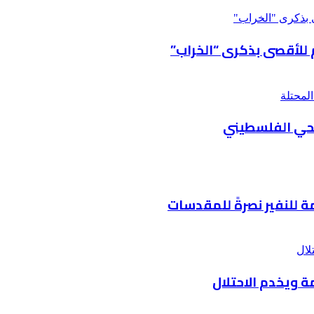
الحرم
الإبراهيمي
للأقصى بذكرى “الخراب”
يحي الفلسطيني
 للنفير نصرةً للمقدسات
ويخدم الاحتلال