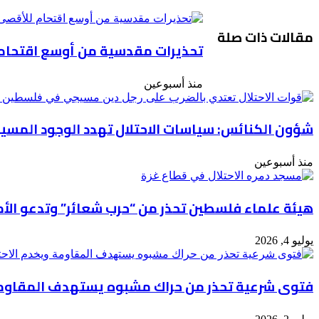
لمواجهة
التطبيع
يُعقد
مقالات ذات صلة
اليوم
تحذيرات مقدسية من أوسع اقتحام 
في
العاصمة
منذ أسبوعين
الجزائرية
شؤون الكنائس: سياسات الاحتلال تهدد الوجود المس
منذ أسبوعين
هيئة علماء فلسطين تحذر من “حرب شعائر” وتدعو الأمة
يوليو 4, 2026
فتوى شرعية تحذر من حراك مشبوه يستهدف المقاومة 