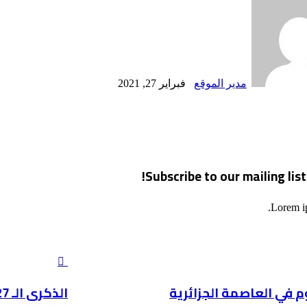
بريدا
إلكترونيا
مدير الموقع
فبراير 27, 2021
Subscribe to our mailing lis
Lorem ip
الذكرى
الـ
27
م في العاصمة الجزائرية
الذكرى الـ 27 لمجزرة الحرم الإبراهيمي
لمجزرة