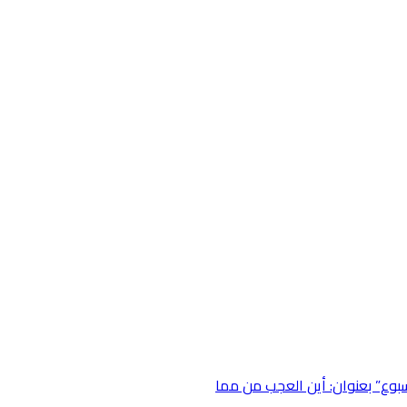
في أسبوع” بعنوان: أين العجب من مما