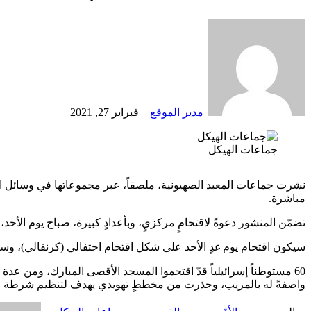
أرسل
بريدا
إلكترونيا
مدير الموقع
فبراير 27, 2021
Odnoklassniki
‫X
لينكدإن
فيسبوك
بينتيريست
جماعات الهيكل
مباشرة.
تضمّن المنشور دعوةً لاقتحامٍ مركزيٍ، وبأعدادٍ كبيرة، صباح يوم الأحد، 28 شباط 2021، على الرغم من عدم وود أيّ مناسبة دينية يهودية، أو غيرها في هذا التاريخ
سيكون اقتحام يوم غدٍ الأحد على شكل اقتحام احتفالي (كرنفالي)، وسيتم
واصفةً له بالمريب، وحذرت من مخططٍ تهويدي يهدف لتنظيم شرطة الاحتل