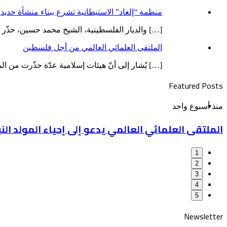
منظمة “إلعاد” الاستيطانية تشرع ببناء منشأة حدي
[…] والديار الفلسطينية، الشيخ محمد حسين، حذّر قب
الملتقى العلمائي العالمي من أجل فلسطين
[…] يُشار إلى أنّ هيئات إسلامية عدّة حذّرت من 
Featured Posts
الملتقى
منذ أسبوع واحد
العلمائي
الملتقى العلمائي العالمي يدعو إلى إحياء المولد ال
العالمي
يدعو
إلى
1
إحياء
المولد
2
النبوي
3
تحت
4
شعار
5
“رحماء
بينهم”
Newsletter