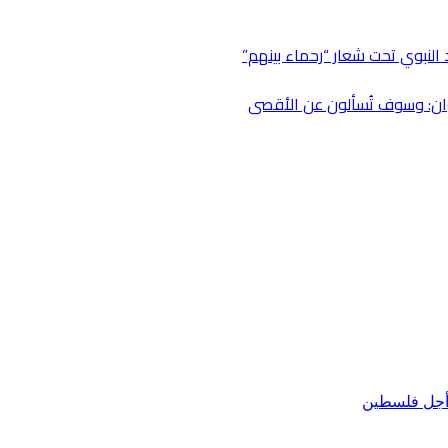
 النبوي تحت شعار “رحماء بينهم”
ن أجل فلسطين