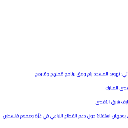
ئي: تهويد المسجد يتم وفق برنامج مُمنهج ومُبرمج
تنظيف شرق الأقصى
ي يوجهان استفتاءً حول دعم القطاع الزراعي في غزّة وعموم فلسطين