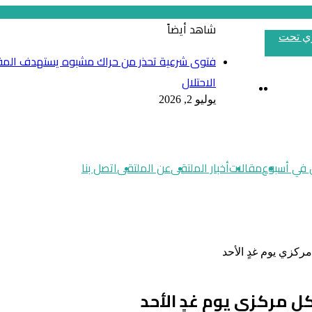
شاهد أيضاً
وسوف
إغلاق
فتوى شرعية تحذر من حراك مشبوه يستهدف المق
الاحتلال
يوليو 2, 2026
‫X
زر
ڤايبر
تيلقرام
واتساب
فيسبوك
الذهاب
إلى
الأعلى
في أسبوع
مقالات
أخبار الملتقى
عن الملتقى
اتصل بنا
ركزي يوم غدٍ الأحد
 مركزي يوم غدٍ الأحد