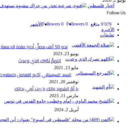
يوليو 2, 2026
أخبار فلسطين
Follow Us
Followers
0
Followers
0
9٬079
متابع
الأشهر
الأخيرة
تعليقات
نحو 50 ألف مصلٍّ أدوا صلاة الجمعة في الأقصى
يونيو 23, 2023
اللهمَّ نَصْرَك الذي وعدتَ
مايو 13, 2021
السيد السيستاني يُحّرم التعامل بالمنتوجات
نوفمبر 20, 2021
يا أمّ الشهيد نيالك يا ريت أمي بدالك
مارس 11, 2023
أبريل 2, 2024