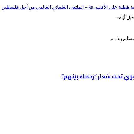
دية مُطلة على الأقصى￼ – الملتقى العلمائي العالمي من أجل فلسطين
ل أيام...
المساس ف...
نبوي تحت شعار “رحماء بينهم”