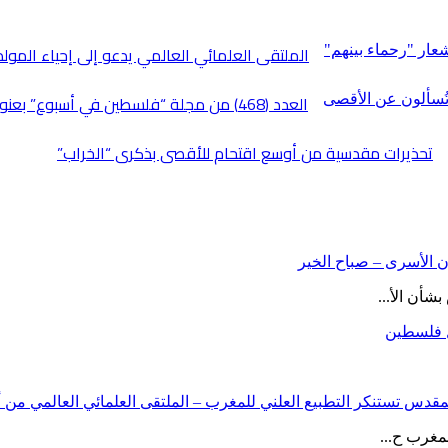
الملتقى العلمائي العالمي يدعو إلى إحياء المولد
العدد (468) من مجلة “فلسطين في أسبوع” بعنوان: وسوف تُسألون عن الأقصى
تحذيرات مقدسية من أوسع اقتحام للأقصى بذكرى “الخراب”
ن الأسرى – صباح الخير
شأن الأ...
ل فلسطين
ت المقدس تستنكر التطبيع العلني للمغرب – الملتقى العلمائي العالمي م
مغرب ح...