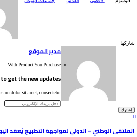
الوسوم
الأقصى
القدس
جماعات الهيكل
Odnoklassniki
‫Pocket
Odnoklassniki
‫X
‫X
لينكدإن
فيسبوك
بينتيريست
طباعة
لينكدإن
فيسبوك
مشاركة
بينتيريست
شاركها
مدير الموقع
عبر
البريد
موقع
With Product You Purchase
الويب
t to get the new updates!
sum dolor sit amet, consectetur.
أدخل
بريدك
الإلكتروني
الملتقى
الوطني
–
الملتقى الوطني – الدولي لمواجهة التطبيع يُعقد اليو
الدولي