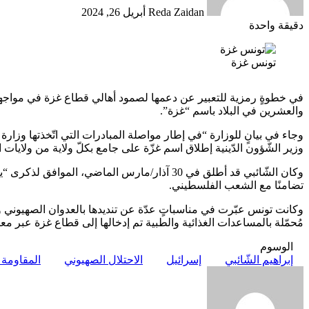
Reda Zaidan
أبريل 26, 2024
دقيقة واحدة
تونس غزة
في خطوةٍ رمزية للتعبير عن دعمها لصمود أهالي قطاع غزة في مواجهة 
والعشرين في البلاد باسم “غزة”.
وجاء في بيانٍ للوزارة “في إطار مواصلة المبادرات التي اتّخذتها وزارة ا
وزير الشّؤون الدّينية إطلاق اسم غزّة على جامع بكلّ ولاية من ولايات 
وكان الشّائبي قد أطلق في 30 آذار/مارس الم
تضامنًا مع الشعب الفلسطيني.
وكانت تونس عبّرت في مناسباتٍ عدّة عن تنديدها بالعدوان الصهيوني
مُحمّلة بالمساعدات الغذائية والطبية تم إدخالها إلى قطاع غزة عبر مع
الوسوم
إبراهيم الشّائبي
إسرائيل
الاحتلال الصهيوني
المقاومة 
أرسل
بريدا
إلكترونيا