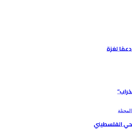
عمًا لغزة
خراب”
يحي الفلسطيني