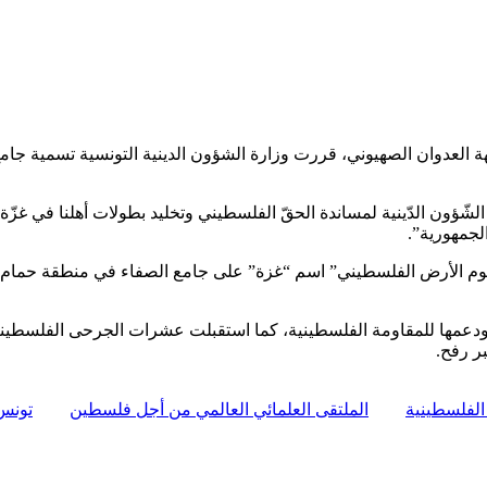
العدوان الصهيوني، قررت وزارة الشؤون الدينية التونسية تسمية جامع 
لشّؤون الدّينية لمساندة الحقّ الفلسطيني وتخليد بطولات أهلنا في غزّة، ق
الجمهورية”.
اضي، الموافق لذكرى “يوم الأرض الفلسطيني” اسم “غزة” على جامع الصفاء في منطق
 ودعمها للمقاومة الفلسطينية، كما استقبلت عشرات الجرحى الفلسطين
بر رفح.
الفلسطينية
الملتقى العلمائي العالمي من أجل فلسطين
تونس