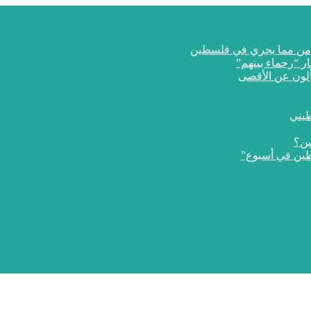
ار “رحماء بينهم”
طيني