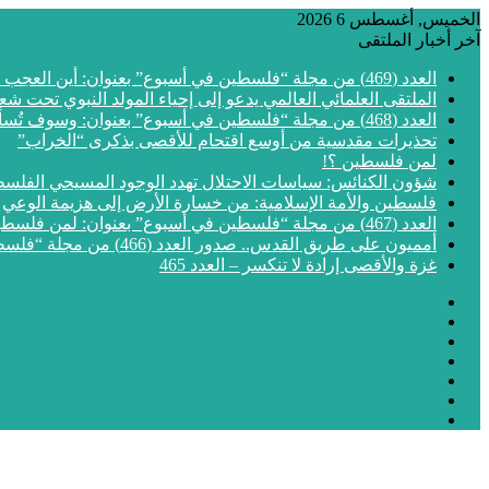
الخميس, أغسطس 6 2026
آخر أخبار الملتقى
العدد (469) من مجلة “فلسطين في أسبوع” بعنوان: أين العجب من مما يجري في فلسطين
الملتقى العلمائي العالمي يدعو إلى إحياء المولد النبوي تحت شع
العدد (468) من مجلة “فلسطين في أسبوع” بعنوان: وسوف تُسألون عن الأقصى
تحذيرات مقدسية من أوسع اقتحام للأقصى بذكرى “الخراب”
لمن فلسطين ؟!
شؤون الكنائس: سياسات الاحتلال تهدد الوجود المسيحي الفلس
فلسطين والأمة الإسلامية: من خسارة الأرض إلى هزيمة الوعي
العدد (467) من مجلة “فلسطين في أسبوع” بعنوان: لمن فلسطين؟
أمميون على طريق القدس.. صدور العدد (466) من مجلة “فلسطين في أسبوع”
غزة والأقصى إرادة لا تنكسر – العدد 465
فيسبوك
‫X
‫YouTube
انستقرام
مقال
إضافة
عشوائي
الوضع
عمود
المظلم
جانبي