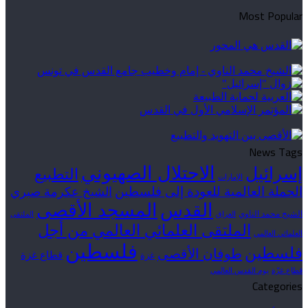
Most Popular
News Tags
الاحتلال الصهيوني
إسرائيل
التطبيع
الإمارات
الحملة العالمية للعودة إلى فلسطين
الشيخ عكرمة صبري
القدس
المسجد الأقصى
الشيخ محمد الناوي
العراق
الملتقى
الملتقى العلمائي العالمي من أجل
العلمائي العالمي
فلسطين
فلسطين
طوفان الأقصى
قطاع غزة
غزة
قطاع غزّة
يوم القدس العالمي
Categories