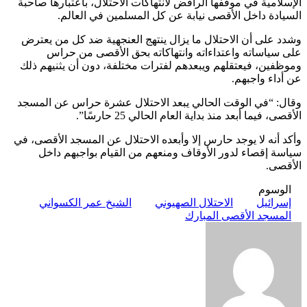
الإسلامية في موقفها الرافض لانتهاكات الاحتلال، باعتبارها صاحبة
السيادة داخل الأقصى نيابة عن كل المسلمين في العالم.
وشدد على أن الاحتلال ما يزال ينتهج العنجهية ضد كل من يعترض
على سياساته واعتداءاته وانتهاكاته بحق الأقصى من حراس
وموظفين، فيعتقلهم ويبعدهم لفترات مختلفة، دون أن يثنيهم ذلك
عن أداء واجبهم.
وقال: “في الوقت الحالي يبعد الاحتلال عشرة حراس عن المسجد
الأقصى، فيما أبعد منذ بداية العام الحالي 25 حارسًا”.
وأكد أنه لا يوجد حارس إلا وأبعده الاحتلال عن المسجد الأقصى، في
سياسة إقصاء لدور الأوقاف ومنعهم من القيام بواجبهم داخل
الأقصى.
الوسوم
إسرائيل
الاحتلال الصهيوني
الشيخ عمر الكسواني
المسجد الأقصى المبارك
أرسل
بريدا
إلكترونيا