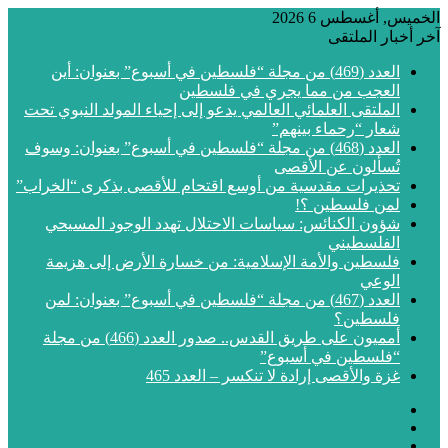
الخميس, أغسطس 6 2026
آخر أخبار الملتقى
العدد (469) من مجلة “فلسطين في أسبوع” بعنوان: أين
العجب من مما يجري في فلسطين
الملتقى العلمائي العالمي يدعو إلى إحياء المولد النبوي تحت
شعار “رحماء بينهم”
العدد (468) من مجلة “فلسطين في أسبوع” بعنوان: وسوف
تُسألون عن الأقصى
تحذيرات مقدسية من أوسع اقتحام للأقصى بذكرى “الخراب”
لمن فلسطين ؟!
شؤون الكنائس: سياسات الاحتلال تهدد الوجود المسيحي
الفلسطيني
فلسطين والأمة الإسلامية: من خسارة الأرض إلى هزيمة
الوعي
العدد (467) من مجلة “فلسطين في أسبوع” بعنوان: لمن
فلسطين؟
أمميون على طريق القدس.. صدور العدد (466) من مجلة
“فلسطين في أسبوع”
غزة والأقصى إرادة لا تنكسر – العدد 465
فيسبوك
‫X
‫YouTube