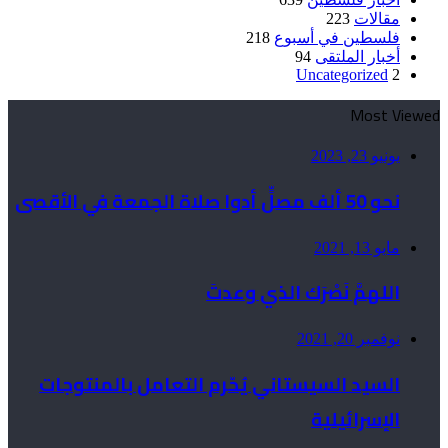
مقالات
223
فلسطين في أسبوع
218
أخبار الملتقى
94
Uncategorized
2
Most Viewed
يونيو 23, 2023
نحو 50 ألف مصلٍّ أدوا صلاة الجمعة في الأقصى
مايو 13, 2021
اللهمَّ نَصْرَك الذي وعدتَ
نوفمبر 20, 2021
السيد السيستاني يُحّرم التعامل بالمنتوجات
الإسرائيلية