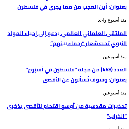
بعنوان: أين العجب من مما يجري في فلسطين
“فلسطين
في
أسبوع”
الملتقى
منذ أسبوع واحد
بعنوان: أين
العلمائي
العجب
الملتقى العلمائي العالمي يدعو إلى إحياء المولد
العالمي
من
يدعو
مما
النبوي تحت شعار “رحماء بينهم”
إلى
يجري
إحياء
في
المولد
فلسطين
العدد
منذ أسبوعين
النبوي
(468)
تحت
من
العدد (468) من مجلة “فلسطين في أسبوع”
شعار
مجلة
“رحماء
بعنوان: وسوف تُسألون عن الأقصى
“فلسطين
بينهم”
في
أسبوع”
تحذيرات
منذ أسبوعين
بعنوان: وسوف
مقدسية
تُسألون
تحذيرات مقدسية من أوسع اقتحام للأقصى بذكرى
من
عن
أوسع
الأقصى
“الخراب”
اقتحام
للأقصى
بذكرى