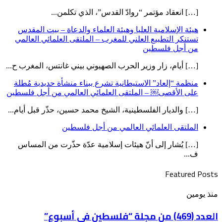
[…] انعقاد مؤتمر “روادّ القدس”، الذي تكلمن...
هيئة الإسلامية العليا وهيئة العلماء والدعاة – بيت المقدس
تستنكر التطبيع العلني للمغرب – الملتقى العلمائي العالمي
من أجل فلسطين
[…] أيام، زار وزير الحرب الصهيوني بيني غانتس، المغرب ح...
منظمة “إلعاد” الاستيطانية تشرع ببناء منشأة حديدية مُطلة
على الأقصى￼ – الملتقى العلمائي العالمي من أجل فلسطين
[…] والديار الفلسطينية، الشيخ محمد حسين، حذّر قبل أيام...
الملتقى العلمائي العالمي من أجل فلسطين
[…] يُشار إلى أنّ هيئات إسلامية عدّة حذّرت من المساس
ف...
Featured Posts
العدد
منذ يومين
(469)
من
العدد (469) من مجلة “فلسطين في أسبوع”
مجلة