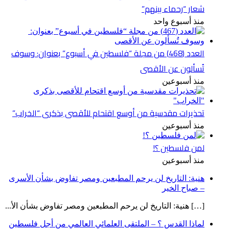
شعار “رحماء بينهم”
منذ أسبوع واحد
العدد (468) من مجلة “فلسطين في أسبوع” بعنوان: وسوف
تُسألون عن الأقصى
منذ أسبوعين
تحذيرات مقدسية من أوسع اقتحام للأقصى بذكرى “الخراب”
منذ أسبوعين
لمن فلسطين ؟!
منذ أسبوعين
هنية: التاريخ لن يرحم المطبعين ومصر تفاوض بشأن الأسرى
– صباح الخير
[…] هنية: التاريخ لن يرحم المطبعين ومصر تفاوض بشأن الأ...
لماذا القدس ؟ – الملتقى العلمائي العالمي من أجل فلسطين