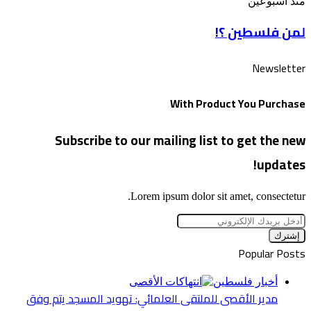
لمن
منذ أسبوعين
“الخراب”
فلسطين
لمن فلسطين ؟!
؟!
Newsletter
With Product You Purchase
Subscribe to our mailing list to get the new
updates!
Lorem ipsum dolor sit amet, consectetur.
أدخل
بريدك
الإلكتروني
Popular Posts
أخبار فلسطين
مدير الأقصى للملتقى العلمائي: تهويد المسجد يتم وفق