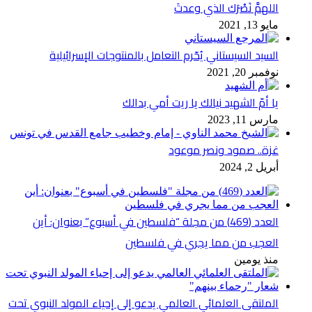
اللهمَّ نَصْرَك الذي وعدتَ
مايو 13, 2021
السيد السيستاني يُحّرم التعامل بالمنتوجات الإسرائيلية
نوفمبر 20, 2021
يا أمّ الشهيد نيالك يا ريت أمي بدالك
مارس 11, 2023
غزة.. صمود ونصر موعود
أبريل 2, 2024
العدد (469) من مجلة “فلسطين في أسبوع” بعنوان: أين
العجب من مما يجري في فلسطين
منذ يومين
الملتقى العلمائي العالمي يدعو إلى إحياء المولد النبوي تحت