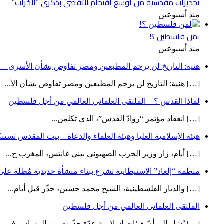
تحذيرات مقدسية من أوسع اقتحام للأقصى بذكرى “الخراب”
منذ أسبوعين
لمن فلسطين ؟!
منذ أسبوعين
هنية: التاريخ لن يرحم المطبعين ومصر تفاوض بشأن الأسرى – ص
[…] هنية: التاريخ لن يرحم المطبعين ومصر تفاوض بشأن الأ...
لماذا القدس ؟ – الملتقى العلمائي العالمي من أجل فلسطين
[…] انعقاد مؤتمر “روادّ القدس”، الذي تكلمن...
هيئة الإسلامية العليا وهيئة العلماء والدعاة – بيت المقدس تست
[…] أيام، زار وزير الحرب الصهيوني بيني غانتس، المغرب ح...
منظمة “إلعاد” الاستيطانية تشرع ببناء منشأة حديدية مُطلة ع
[…] والديار الفلسطينية، الشيخ محمد حسين، حذّر قبل أيام...
الملتقى العلمائي العالمي من أجل فلسطين
[…] يُشار إلى أنّ هيئات إسلامية عدّة حذّرت من المساس ف...