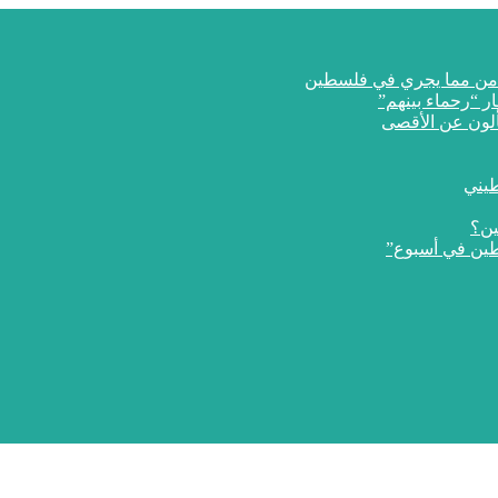
ار “رحماء بينهم”
طيني