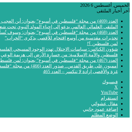
الخميس, أغسطس 6 2026
آخر أخبار الملتقى
العدد (469) من مجلة “فلسطين في أسبوع” بعنوان: أين العجب من مما يجري في فلسطين
الملتقى العلمائي العالمي يدعو إلى إحياء المولد النبوي تحت شع
العدد (468) من مجلة “فلسطين في أسبوع” بعنوان: وسوف تُسألون عن الأقصى
تحذيرات مقدسية من أوسع اقتحام للأقصى بذكرى “الخراب”
لمن فلسطين ؟!
شؤون الكنائس: سياسات الاحتلال تهدد الوجود المسيحي الفلس
فلسطين والأمة الإسلامية: من خسارة الأرض إلى هزيمة الوعي
العدد (467) من مجلة “فلسطين في أسبوع” بعنوان: لمن فلسطين؟
أمميون على طريق القدس.. صدور العدد (466) من مجلة “فلسطين في أسبوع”
غزة والأقصى إرادة لا تنكسر – العدد 465
فيسبوك
‫X
‫YouTube
انستقرام
مقال عشوائي
إضافة عمود جانبي
الوضع المظلم