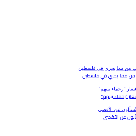
ار “رحماء بينهم”