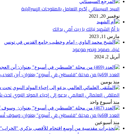
السيد السيستاني يُحّرم التعامل بالمنتوجات الإسرائيلية
نوفمبر 20, 2021
يا أمّ الشهيد نيالك يا ريت أمي بدالك
مارس 11, 2023
غزة.. صمود ونصر موعود
أبريل 2, 2024
العدد (469) من مجلة “فلسطين في أسبوع” بعنوان: أين العجب من مما يجري في فلسطين
منذ يومين
الملتقى العلمائي العالمي يدعو إلى إحياء المولد النبوي تحت شع
منذ أسبوع واحد
العدد (468) من مجلة “فلسطين في أسبوع” بعنوان: وسوف تُسألون عن الأقصى
منذ أسبوعين