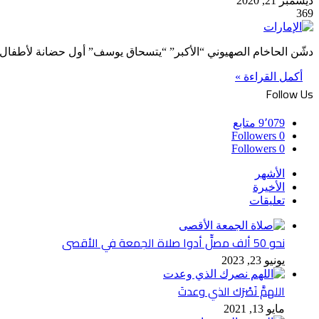
ديسمبر 21, 2020
369
دشّن الحاخام الصهيوني “الأكبر” “يتسحاق يوسف” أول حضانة لأطفال ا
أكمل القراءة »
Follow Us
9٬079
متابع
Followers
0
Followers
0
الأشهر
الأخيرة
تعليقات
نحو 50 ألف مصلٍّ أدوا صلاة الجمعة في الأقصى
يونيو 23, 2023
اللهمَّ نَصْرَك الذي وعدتَ
مايو 13, 2021