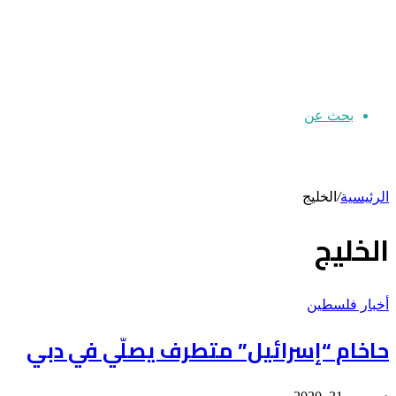
بحث عن
الرئيسية
/
الخليج
الخليج
أخبار فلسطين
حاخام “إسرائيل” متطرف يصلّي في دبي