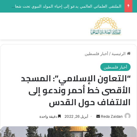
الملتقى العلمائي العالمي يدعو إلى إحياء المولد النبوي تحت شعار “رحماء بينهم”
بحث عن
الق
الرئيسية
/
أخبار فلسطين
أخبار فلسطين
“التعاون الإسلامي”: المسجد
الأقصى خط أحمر وندعو إلى
الالتفاف حول القدس
أرسل
Reda Zaidan
أبريل 26, 2022
دقيقة واحدة
بريدا
إلكترونيا