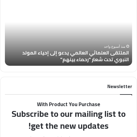
الملتقى
العد
العلمائي
العالمي
من
يدعو
مجل
إلى
“فل
إحياء
في
المولد
أسب
النبوي
بعن
منذ أسبوع واحد
الملتقى العلمائي العالمي يدعو إلى إحياء المولد
تحت
تُس
النبوي تحت شعار “رحماء بينهم”
ب
شعار
عن
“رحماء
الأ
بينهم”
Newsletter
With Product You Purchase
Subscribe to our mailing list to
get the new updates!