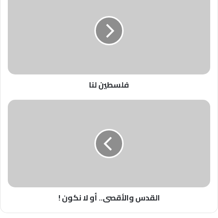
لنا
فلسطين لنا
القدس
والأقصى..
أو
لا
نكون
!
القدس والأقصى.. أو لا نكون !