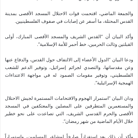
والجمعة الماضي، اقتحمت قوات الاحتلال المسجد الأقصى بمدينة
القدس المحتلة، ما أسفر عن إصابات في صفوف الفلسطينيين.
وأكد البيان أن “القدس الشريف والمسجد الأقصى المبارك، أولى
القبلتين وثالث الحرمين، خط أحمر للأمة الإسلامية”.
ودعا البيان “الدول الأعضاء إلى الالتفاف حول القدس، والدفاع عنها
وعن مقدساتها، والتصدي لجرائم إسرائيل، وتوفير الدعم للشعب
الفلسطيني، وتوفير مقومات الصمود له في مواجهة الاعتداءات
الهمجية الإسرائيلية”.
ودان البيان “استمرار الهجوم والاقتحامات المستمرة لجيش الاحتلال
والمستعمرين المتطرفين على المصلين والمعتكفين في المسجد
الأقصى والحرم القدسي الشريف، التي تصاعدت على نحو خطير
خلال الأيام الماضية من شهر رمضان”.
وأكد أن ذلك يعد استفزازاً صارخاً لمشاعر المسلمين، واستمراراً