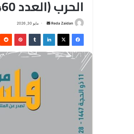
الحرب (العدد 460)
أرسل
Reda Zaidan
مايو 30, 2026
بريدا
فيسبوك
‫X
لينكدإن
بينتيريس
إلكترونيا