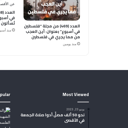
في أسبو
تُسألون 
العدد (469) من مجلة “فلسطين
في أسبوع” بعنوان: أين العجب
منذ أسب
من مما يجري في فلسطين
منذ يومين
pular
Most Viewed
يونيو 23, 2023
نحو 50 ألف مصلٍّ أدوا صلاة الجمعة
في الأقصى