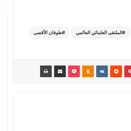
الملتقى العلمائي العالمي
طوفان الأقصى
بينتيريست
Odnoklassniki
‫Pocket
مشاركة عبر البريد
طباعة