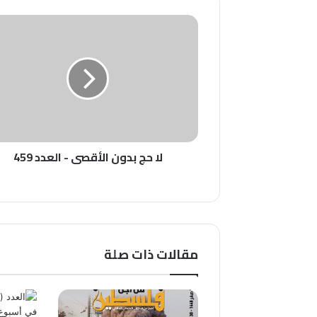
لا
حج
بدون
الأقصى
-
العدد
459
لا حج بدون الأقصى - العدد 459
مقالات ذات صلة