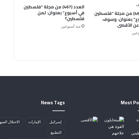
العدد (467) من مجلة “فلسطين
في أسبوع” بعنوان: لمن
العدد (468) من مجلة “فلسطين
فلسطين؟
ع” بعنوان: وسوف
عن الأقصى
منذ أسبوعين
وعين
News Tags
Most Po
إسرائيل
الإمارات
الاحتلال الصه
التطبيع