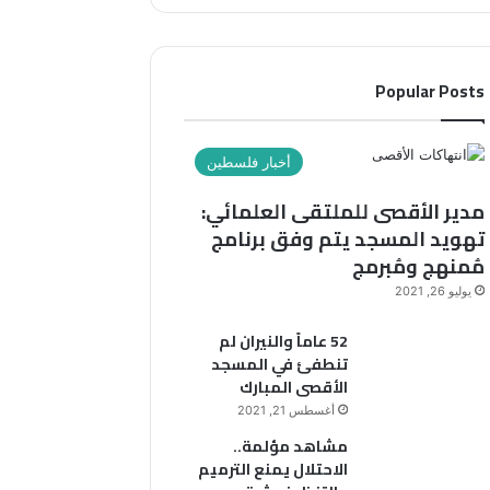
Popular Posts
أخبار فلسطين
مدير الأقصى للملتقى العلمائي:
تهويد المسجد يتم وفق برنامج
مُمنهج ومُبرمج
يوليو 26, 2021
52 عاماً والنيران لم
تنطفئ في المسجد
الأقصى المبارك
أغسطس 21, 2021
مشاهد مؤلمة..
الاحتلال يمنع الترميم