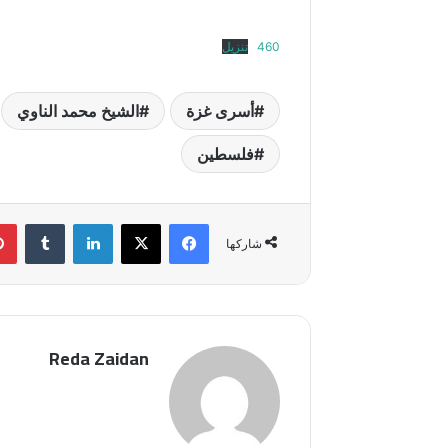
460
تنزيل
أسرى غزة
الشيخ محمد الناوي
فلسطين
فيسبوك
‫X
لينكدإن
شاركها
Reda Zaidan