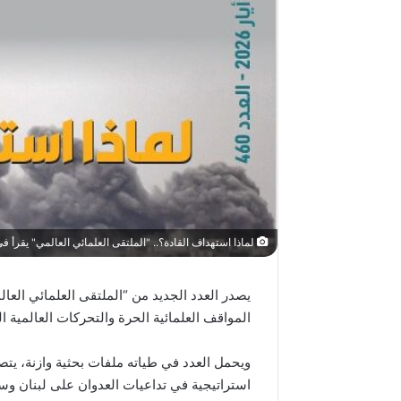
لمن
فلسطين
لماذا استهداف القادة؟.. "الملتقى العلمائي العالمي" يقرأ في م
؟!
المواقف العلمائية الحرة والتحركات العالمية 
منذ أسبوعين
ويحمل العدد في طياته ملفات بحثية وازنة، يت
لمن فلسطي
استراتيجية في تداعيات العدوان على لبنان وسيا