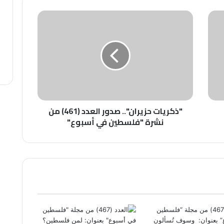
"ذكريات
حزيران"..
صدور
العدد
(461)
من
نشرة
"فلسطين
في
"ذكريات حزيران".. صدور العدد (461) من
أسبوع"
نشرة "فلسطين في أسبوع"