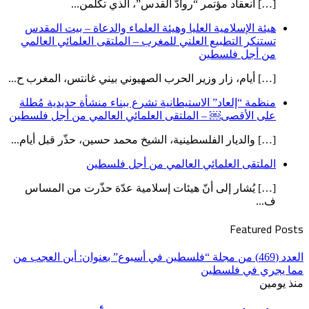
[…] انعقاد مؤتمر “روادّ القدس”، الذي تكلمن...
هيئة الإسلامية العليا وهيئة العلماء والدعاة – بيت المقدس
تستنكر التطبيع العلني للمغرب – الملتقى العلمائي العالمي
من أجل فلسطين
[…] أيام، زار وزير الحرب الصهيوني بيني غانتس، المغرب ح...
منظمة “إلعاد” الاستيطانية تشرع ببناء منشأة حديدية مُطلة
على الأقصى￼ – الملتقى العلمائي العالمي من أجل فلسطين
[…] والديار الفلسطينية، الشيخ محمد حسين، حذّر قبل أيام...
الملتقى العلمائي العالمي من أجل فلسطين
[…] يُشار إلى أنّ هيئات إسلامية عدّة حذّرت من المساس
ف...
Featured Posts
العدد (469) من مجلة “فلسطين في أسبوع” بعنوان: أين العجب من
مما يجري في فلسطين
منذ يومين