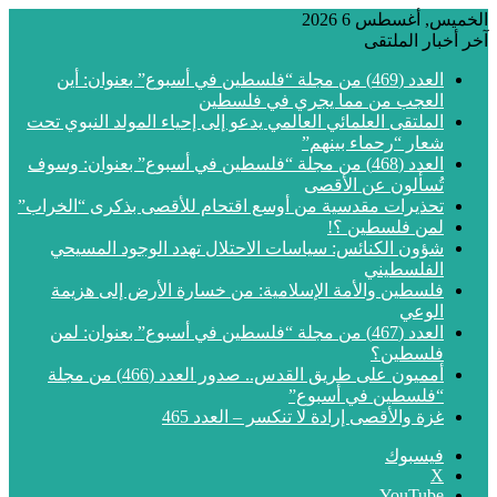
الخميس, أغسطس 6 2026
آخر أخبار الملتقى
العدد (469) من مجلة “فلسطين في أسبوع” بعنوان: أين
العجب من مما يجري في فلسطين
الملتقى العلمائي العالمي يدعو إلى إحياء المولد النبوي تحت
شعار “رحماء بينهم”
العدد (468) من مجلة “فلسطين في أسبوع” بعنوان: وسوف
تُسألون عن الأقصى
تحذيرات مقدسية من أوسع اقتحام للأقصى بذكرى “الخراب”
لمن فلسطين ؟!
شؤون الكنائس: سياسات الاحتلال تهدد الوجود المسيحي
الفلسطيني
فلسطين والأمة الإسلامية: من خسارة الأرض إلى هزيمة
الوعي
العدد (467) من مجلة “فلسطين في أسبوع” بعنوان: لمن
فلسطين؟
أمميون على طريق القدس.. صدور العدد (466) من مجلة
“فلسطين في أسبوع”
غزة والأقصى إرادة لا تنكسر – العدد 465
فيسبوك
‫X
‫YouTube