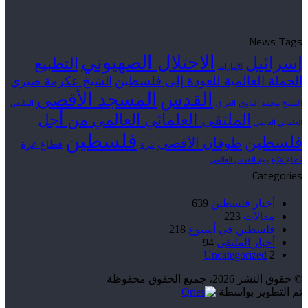
News Tags
الاحتلال الصهيوني
إسرائيل
التطبيع
الإمارات
الحملة العالمية للعودة إلى فلسطين
الشيخ عكرمة صبري
القدس
المسجد الأقصى
الشيخ محمد الناوي
العراق
الملتقى
الملتقى العلمائي العالمي من أجل
العلمائي العالمي
فلسطين
فلسطين
طوفان الأقصى
قطاع غزة
غزة
قطاع غزّة
يوم القدس العالمي
Categories
أخبار فلسطين
639
مقالات
223
فلسطين في أسبوع
218
أخبار الملتقى
94
Uncategorized
2
© حقوق النشر 2026، جميع الحقوق محفوظة
تم التطوير بواسطة