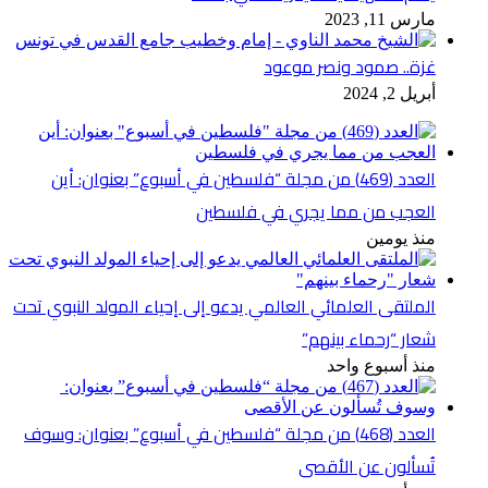
مارس 11, 2023
غزة.. صمود ونصر موعود
أبريل 2, 2024
العدد (469) من مجلة “فلسطين في أسبوع” بعنوان: أين
العجب من مما يجري في فلسطين
منذ يومين
الملتقى العلمائي العالمي يدعو إلى إحياء المولد النبوي تحت
شعار “رحماء بينهم”
منذ أسبوع واحد
العدد (468) من مجلة “فلسطين في أسبوع” بعنوان: وسوف
تُسألون عن الأقصى