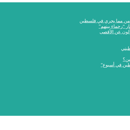
ار “رحماء بينهم”
طيني