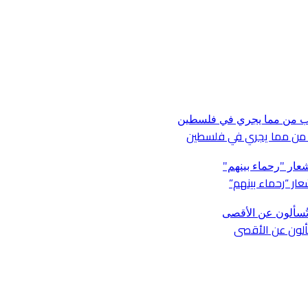
ار “رحماء بينهم”