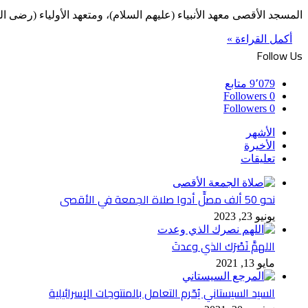
المسجد الأقصى معهد الأنبياء (عليهم السلام)، ومتعهد الأولياء (رضى ال
أكمل القراءة »
Follow Us
9٬079
متابع
Followers
0
Followers
0
الأشهر
الأخيرة
تعليقات
نحو 50 ألف مصلٍّ أدوا صلاة الجمعة في الأقصى
يونيو 23, 2023
اللهمَّ نَصْرَك الذي وعدتَ
مايو 13, 2021
السيد السيستاني يُحّرم التعامل بالمنتوجات الإسرائيلية