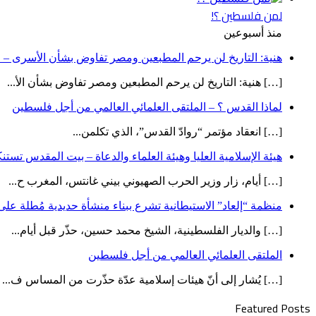
لمن فلسطين ؟!
منذ أسبوعين
هنية: التاريخ لن يرحم المطبعين ومصر تفاوض بشأن الأسرى – ص
[…] هنية: التاريخ لن يرحم المطبعين ومصر تفاوض بشأن الأ...
لماذا القدس ؟ – الملتقى العلمائي العالمي من أجل فلسطين
[…] انعقاد مؤتمر “روادّ القدس”، الذي تكلمن...
هيئة الإسلامية العليا وهيئة العلماء والدعاة – بيت المقدس تست
[…] أيام، زار وزير الحرب الصهيوني بيني غانتس، المغرب ح...
منظمة “إلعاد” الاستيطانية تشرع ببناء منشأة حديدية مُطلة ع
[…] والديار الفلسطينية، الشيخ محمد حسين، حذّر قبل أيام...
الملتقى العلمائي العالمي من أجل فلسطين
[…] يُشار إلى أنّ هيئات إسلامية عدّة حذّرت من المساس ف...
Featured Posts