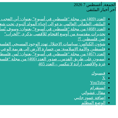
الجمعة, أغسطس 7 2026
آخر أخبار الملتقى
العدد (469) من مجلة “فلسطين في أسبوع” بعنوان: أين العجب من مما يجري في فلسطين
الملتقى العلمائي العالمي يدعو إلى إحياء المولد النبوي تحت شع
العدد (468) من مجلة “فلسطين في أسبوع” بعنوان: وسوف تُسألون عن الأقصى
تحذيرات مقدسية من أوسع اقتحام للأقصى بذكرى “الخراب”
لمن فلسطين ؟!
شؤون الكنائس: سياسات الاحتلال تهدد الوجود المسيحي الفلس
فلسطين والأمة الإسلامية: من خسارة الأرض إلى هزيمة الوعي
العدد (467) من مجلة “فلسطين في أسبوع” بعنوان: لمن فلسطين؟
أمميون على طريق القدس.. صدور العدد (466) من مجلة “فلسطين في أسبوع”
غزة والأقصى إرادة لا تنكسر – العدد 465
فيسبوك
‫X
‫YouTube
انستقرام
مقال عشوائي
إضافة عمود جانبي
الوضع المظلم