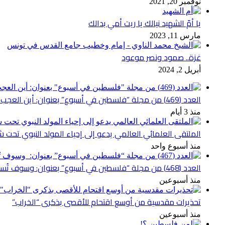
نوفمبر 20, 2021
يا أمّ الشهيد نيالك يا ريت أمي بدالك
مارس 11, 2023
غزة.. صمود ونصر موعود
أبريل 2, 2024
العدد (469) من مجلة “فلسطين في أسبوع” بعنوان: أين العجب من مما يجري في فلسطين
منذ 3 أيام
الملتقى العلمائي العالمي يدعو إلى إحياء المولد النبوي تحت شع
منذ أسبوع واحد
العدد (468) من مجلة “فلسطين في أسبوع” بعنوان: وسوف تُسألون عن الأقصى
منذ أسبوعين
تحذيرات مقدسية من أوسع اقتحام للأقصى بذكرى “الخراب”
منذ أسبوعين