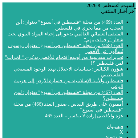
السبت, أغسطس 8 2026
آخر أخبار الملتقى
العدد (469) من مجلة “فلسطين في أسبوع” بعنوان: أين
العجب من مما يجري في فلسطين
الملتقى العلمائي العالمي يدعو إلى إحياء المولد النبوي تحت
شعار “رحماء بينهم”
العدد (468) من مجلة “فلسطين في أسبوع” بعنوان: وسوف
تُسألون عن الأقصى
تحذيرات مقدسية من أوسع اقتحام للأقصى بذكرى “الخراب”
لمن فلسطين ؟!
شؤون الكنائس: سياسات الاحتلال تهدد الوجود المسيحي
الفلسطيني
فلسطين والأمة الإسلامية: من خسارة الأرض إلى هزيمة
الوعي
العدد (467) من مجلة “فلسطين في أسبوع” بعنوان: لمن
فلسطين؟
أمميون على طريق القدس.. صدور العدد (466) من مجلة
“فلسطين في أسبوع”
غزة والأقصى إرادة لا تنكسر – العدد 465
فيسبوك
‫X
‫YouTube