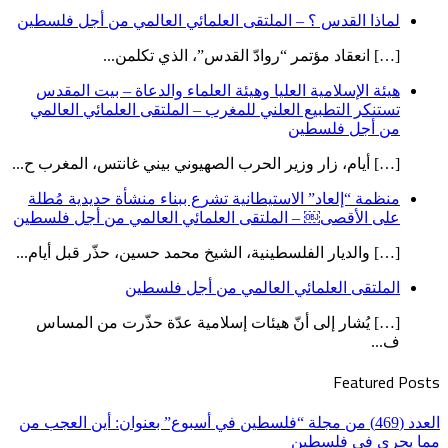
لماذا القدس ؟ – الملتقى العلمائي العالمي من أجل فلسطين
[…] انعقاد مؤتمر “روادّ القدس”، الذي تكلمن...
هيئة الإسلامية العليا وهيئة العلماء والدعاة – بيت المقدس
تستنكر التطبيع العلني للمغرب – الملتقى العلمائي العالمي
من أجل فلسطين
[…] أيام، زار وزير الحرب الصهيوني بيني غانتس، المغرب ح...
منظمة “إلعاد” الاستيطانية تشرع ببناء منشأة حديدية مُطلة
على الأقصى￼ – الملتقى العلمائي العالمي من أجل فلسطين
[…] والديار الفلسطينية، الشيخ محمد حسين، حذّر قبل أيام...
الملتقى العلمائي العالمي من أجل فلسطين
[…] يُشار إلى أنّ هيئات إسلامية عدّة حذّرت من المساس
ف...
Featured Posts
العدد (469) من مجلة “فلسطين في أسبوع” بعنوان: أين العجب من
مما يجري في فلسطين