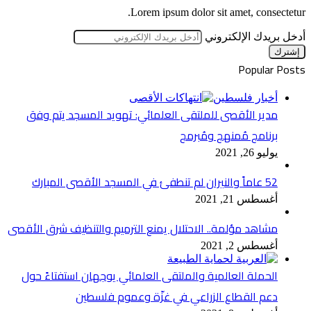
Lorem ipsum dolor sit amet, consectetur.
أدخل بريدك الإلكتروني
Popular Posts
أخبار فلسطين
مدير الأقصى للملتقى العلمائي: تهويد المسجد يتم وفق
برنامج مُمنهج ومُبرمج
يوليو 26, 2021
52 عاماً والنيران لم تنطفئ في المسجد الأقصى المبارك
أغسطس 21, 2021
مشاهد مؤلمة.. الاحتلال يمنع الترميم والتنظيف شرق الأقصى
أغسطس 2, 2021
الحملة العالمية والملتقى العلمائي يوجهان استفتاءً حول
دعم القطاع الزراعي في غزّة وعموم فلسطين