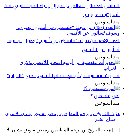
الملتقى العلمائي العالمي يدعو إلى إحياء المولد النبوي تحت
شعار “رحماء بينهم”
منذ أسبوعين
العدد (468) من مجلة “فلسطين في أسبوع” بعنوان: وسوف
تُسألون عن الأقصى
منذ أسبوعين
تحذيرات مقدسية من أوسع اقتحام للأقصى بذكرى “الخراب”
منذ أسبوعين
لمن فلسطين ؟!
منذ أسبوعين
هنية: التاريخ لن يرحم المطبعين ومصر تفاوض بشأن الأسرى
– صباح الخير
[…] هنية: التاريخ لن يرحم المطبعين ومصر تفاوض بشأن الأ...