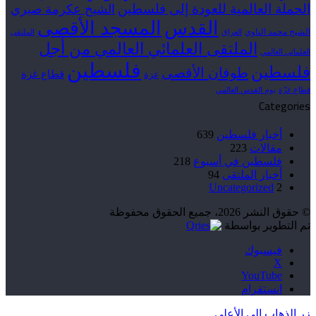
الحملة العالمية للعودة إلى فلسطين
الشيخ عكرمة صبري
القدس
المسجد الأقصى
الشيخ محمد الناوي
العراق
الملتقى
الملتقى العلمائي العالمي من أجل
العلمائي العالمي
فلسطين
فلسطين
طوفان الأقصى
قطاع غزة
غزة
قطاع غزّة
يوم القدس العالمي
Categories
أخبار فلسطين
639
مقالات
223
فلسطين في أسبوع
218
أخبار الملتقى
94
Uncategorized
2
© حقوق النشر 2026، جميع الحقوق محفوظة
تم التطوير بواسطة
فيسبوك
‫X
‫YouTube
انستقرام
زر الذهاب إلى الأعلى