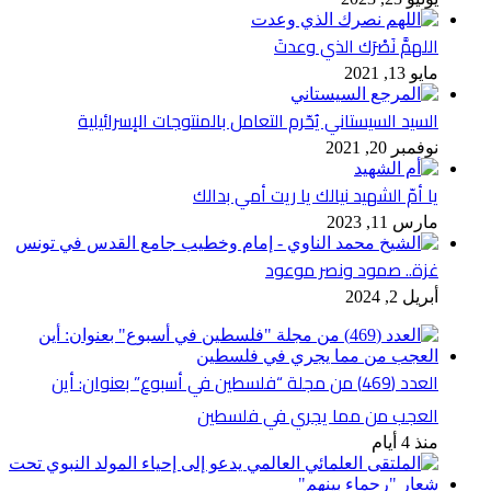
اللهمَّ نَصْرَك الذي وعدتَ
مايو 13, 2021
السيد السيستاني يُحّرم التعامل بالمنتوجات الإسرائيلية
نوفمبر 20, 2021
يا أمّ الشهيد نيالك يا ريت أمي بدالك
مارس 11, 2023
غزة.. صمود ونصر موعود
أبريل 2, 2024
العدد (469) من مجلة “فلسطين في أسبوع” بعنوان: أين
العجب من مما يجري في فلسطين
منذ 4 أيام