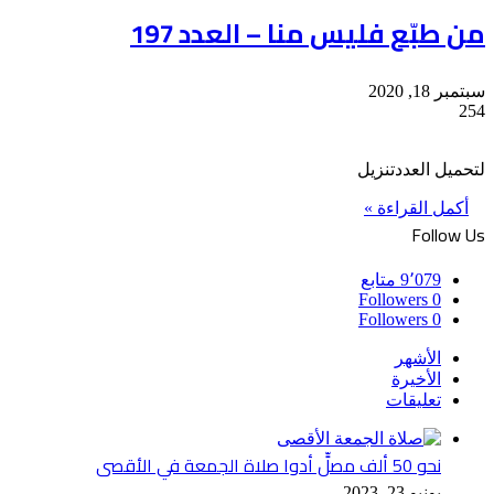
من طبّع فليس منا – العدد 197
سبتمبر 18, 2020
254
لتحميل العددتنزيل
أكمل القراءة »
Follow Us
9٬079
متابع
Followers
0
Followers
0
الأشهر
الأخيرة
تعليقات
نحو 50 ألف مصلٍّ أدوا صلاة الجمعة في الأقصى
يونيو 23, 2023