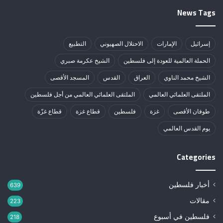
News Tags
إسرائيل
الإمارات
الاحتلال الصهيوني
التطبيع
الحملة العالمية للعودة إلى فلسطين
الشيخ عكرمة صبري
الشيخ محمد الناوي
العراق
القدس
المسجد الأقصى
الملتقى العلمائي العالمي
الملتقى العلمائي العالمي من أجل فلسطين
طوفان الأقصى
غزة
فلسطين
قطاع غزة
قطاع غزّة
يوم القدس العالمي
Categories
أخبار فلسطين
639
مقالات
223
فلسطين في أسبوع
218