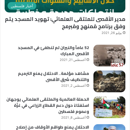
ن
ف
أخبار فلسطين
ب
تُ
و
س
مدير الأقصى للملتقى العلمائي: تهويد المسجد يتم
ي
أ
وفق برنامج مُمنهج ومُبرمج
ت
ل
ح
و
يوليو 26, 2021
ت
ن
ش
ع
52 عاماً والنيران لم تنطفئ في المسجد
ع
ن
الأقصى المبارك
ا
ا
أغسطس 21, 2021
ر
ل
“
أ
مشاهد مؤلمة.. الاحتلال يمنع الترميم
ر
ق
والتنظيف شرق الأقصى
ح
ص
أغسطس 2, 2021
م
ى
ا
الحملة العالمية والملتقى العلمائي يوجهان
ء
استفتاءً حول دعم القطاع الزراعي في غزّة
ب
وعموم فلسطين
ي
ن
أغسطس 8, 2021
ه
الاحتلال يمنع طواقم الأوقاف من إصلاح
م