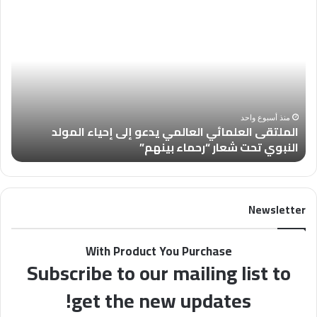
ا
ا
ل
ل
م
ع
ل
د
ت
د
ق
(
ى
4
ا
6
منذ أسبوع واحد
الملتقى العلمائي العالمي يدعو إلى إحياء المولد
ل
8
النبوي تحت شعار “رحماء بينهم”
ب
ع
)
ل
م
م
ن
ا
م
Newsletter
ئ
ج
ي
ل
ا
ة
With Product You Purchase
ل
“
Subscribe to our mailing list to
ع
ف
ا
ل
get the new updates!
ل
س
م
ط