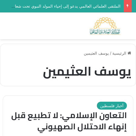
الملتقى العلمائي العالمي يدعو إلى إحياء المولد النبوي تحت شعار “رحماء بينهم”
بحث عن
الق
الرئيسية
/
يوسف العثيمين
يوسف العثيمين
أخبار فلسطين
التعاون الإسلامي: لا تطبيع قبل
إنهاء الاحتلال الصهيوني