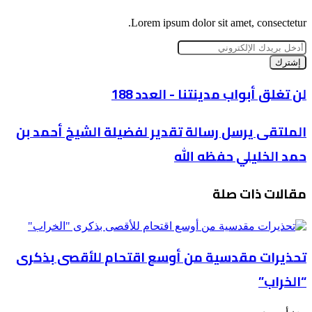
Lorem ipsum dolor sit amet, consectetur.
أدخل
بريدك
الإلكتروني
لن
لن تغلق أبواب مدينتنا - العدد 188
تغلق
أبواب
الملتقى
الملتقى يرسل رسالة تقدير لفضيلة الشيخ أحمد بن
مدينتنا
يرسل
-
حمد الخليلي حفظه الله
رسالة
العدد
تقدير
188
لفضيلة
مقالات ذات صلة
الشيخ
أحمد
بن
حمد
الخليلي
تحذيرات مقدسية من أوسع اقتحام للأقصى بذكرى
حفظه
الله
“الخراب”