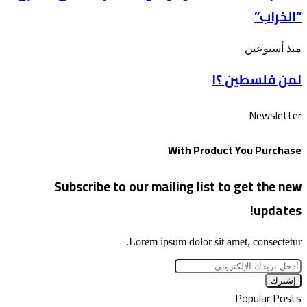
أوسع
الأقصى
“الخراب”
اقتحام
للأقصى
بذكرى
لمن
منذ أسبوعين
“الخراب”
فلسطين
لمن فلسطين ؟!
؟!
Newsletter
With Product You Purchase
Subscribe to our mailing list to get the new
updates!
Lorem ipsum dolor sit amet, consectetur.
أدخل
بريدك
الإلكتروني
Popular Posts