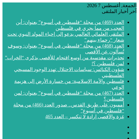
الجمعة, أغسطس 7 2026
آخر أخبار الملتقى
العدد (469) من مجلة “فلسطين في أسبوع” بعنوان: أين
العجب من مما يجري في فلسطين
الملتقى العلمائي العالمي يدعو إلى إحياء المولد النبوي تحت
شعار “رحماء بينهم”
العدد (468) من مجلة “فلسطين في أسبوع” بعنوان: وسوف
تُسألون عن الأقصى
تحذيرات مقدسية من أوسع اقتحام للأقصى بذكرى “الخراب”
لمن فلسطين ؟!
شؤون الكنائس: سياسات الاحتلال تهدد الوجود المسيحي
الفلسطيني
فلسطين والأمة الإسلامية: من خسارة الأرض إلى هزيمة
الوعي
العدد (467) من مجلة “فلسطين في أسبوع” بعنوان: لمن
فلسطين؟
أمميون على طريق القدس.. صدور العدد (466) من مجلة
“فلسطين في أسبوع”
غزة والأقصى إرادة لا تنكسر – العدد 465
فيسبوك
‫X
‫YouTube