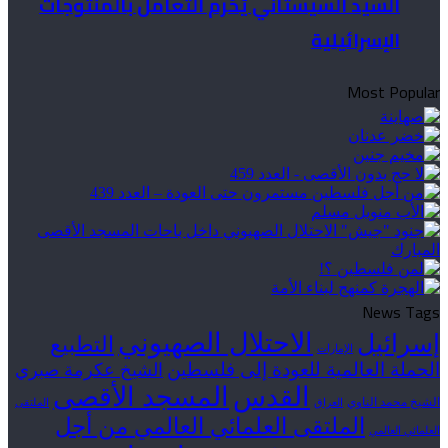
السيد السيستاني يُحّرم التعامل بالمنتوجات
الإسرائيلية
Most Popular
News Tags
الاحتلال الصهيوني
إسرائيل
التطبيع
الإمارات
الحملة العالمية للعودة إلى فلسطين
الشيخ عكرمة صبري
القدس
المسجد الأقصى
الشيخ محمد الناوي
العراق
الملتقى
الملتقى العلمائي العالمي من أجل
العلمائي العالمي