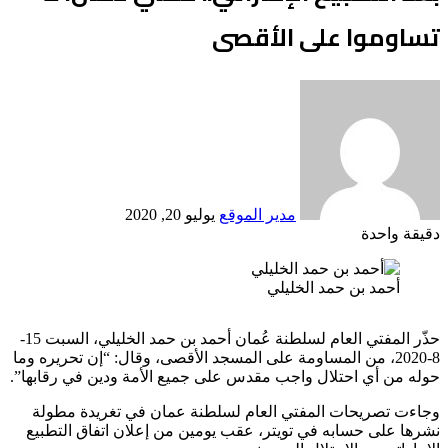
تساوموا على الأقصى
أرسل
بريدا
إلكترونيا
مدير الموقع
يوليو 20, 2020
دقيقة واحدة
Odnoklassniki
‫X
لينكدإن
فيسبوك
بينتيريست
أحمد بن حمد الخليلي
حذّر المفتي العام لسلطنة عُمان أحمد بن حمد الخليلي، السبت 15-
8-2020، من المساومة على المسجد الأقصى، وقال: “إن تحريره وما
حوله من أي احتلال واجب مقدس على جميع الأمة ودين في رقابها”.
وجاءت تصريحات المفتي العام لسلطنة عمان في تغريدة مطولة
نشرها على حسابه في تويتر، عقب يومين من إعلان اتفاق التطبيع