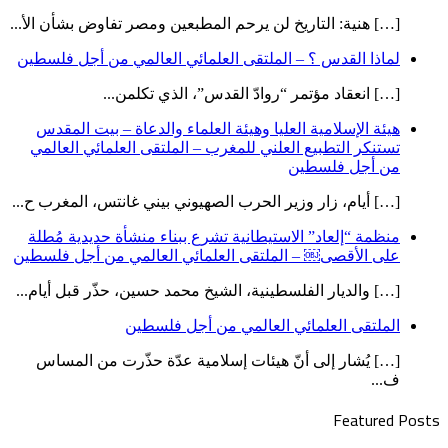
[…] هنية: التاريخ لن يرحم المطبعين ومصر تفاوض بشأن الأ...
لماذا القدس ؟ – الملتقى العلمائي العالمي من أجل فلسطين
[…] انعقاد مؤتمر “روادّ القدس”، الذي تكلمن...
هيئة الإسلامية العليا وهيئة العلماء والدعاة – بيت المقدس
تستنكر التطبيع العلني للمغرب – الملتقى العلمائي العالمي
من أجل فلسطين
[…] أيام، زار وزير الحرب الصهيوني بيني غانتس، المغرب ح...
منظمة “إلعاد” الاستيطانية تشرع ببناء منشأة حديدية مُطلة
على الأقصى￼ – الملتقى العلمائي العالمي من أجل فلسطين
[…] والديار الفلسطينية، الشيخ محمد حسين، حذّر قبل أيام...
الملتقى العلمائي العالمي من أجل فلسطين
[…] يُشار إلى أنّ هيئات إسلامية عدّة حذّرت من المساس
ف...
Featured Posts