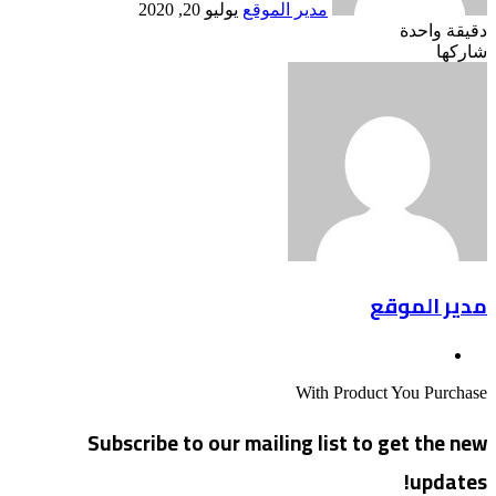
مدير الموقع
يوليو 20, 2020
دقيقة واحدة
Odnoklassniki
‫X
لينكدإن
فيسبوك
بينتيريست
شاركها
Odnoklassniki
‫Pocket
‫X
طباعة
لينكدإن
فيسبوك
مشاركة
بينتيريست
عبر
البريد
مدير الموقع
موقع
الويب
With Product You Purchase
Subscribe to our mailing list to get the new
updates!