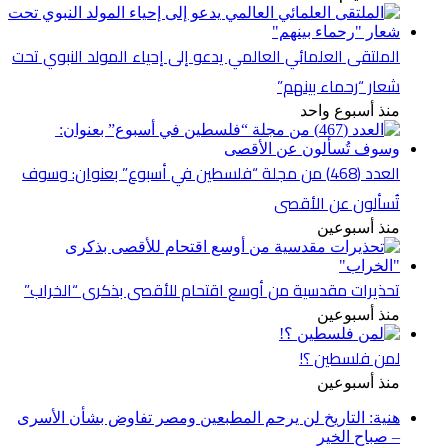
الملتقى العلمائي العالمي يدعو إلى إحياء المولد النبوي تحت
شعار “رحماء بينهم”
منذ أسبوع واحد
العدد (468) من مجلة “فلسطين في أسبوع” بعنوان: وسوف
تُسألون عن الأقصى
منذ أسبوعين
تحذيرات مقدسية من أوسع اقتحام للأقصى بذكرى “الخراب”
منذ أسبوعين
لمن فلسطين ؟!
منذ أسبوعين
هنية: التاريخ لن يرحم المطبعين ومصر تفاوض بشأن الأسرى
– صباح الخير