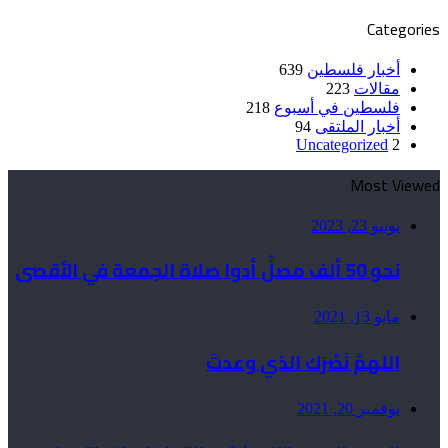
Categories
أخبار فلسطين
639
مقالات
223
فلسطين في أسبوع
218
أخبار الملتقى
94
Uncategorized
2
Most Viewed
يونيو 23, 2023
نحو 50 ألف مصلٍّ أدوا صلاة الجمعة في الأقصى
مايو 13, 2021
اللهمَّ نَصْرَك الذي وعدتَ
نوفمبر 20, 2021