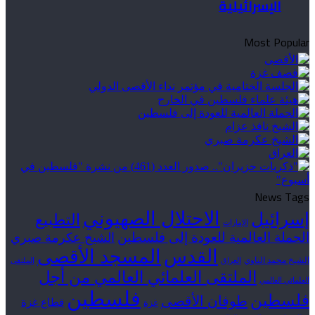
الإسرائيلية
Most Popular
News Tags
الاحتلال الصهيوني
إسرائيل
التطبيع
الإمارات
الحملة العالمية للعودة إلى فلسطين
الشيخ عكرمة صبري
القدس
المسجد الأقصى
الشيخ محمد الناوي
العراق
الملتقى
الملتقى العلمائي العالمي من أجل
العلمائي العالمي
فلسطين
فلسطين
طوفان الأقصى
قطاع غزة
غزة