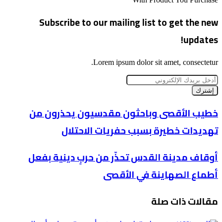
Subscribe to our mailing list to get the new
updates!
Lorem ipsum dolor sit amet, consectetur.
أدخل
بريدك
الإلكتروني
خطيب
خطيب الأقصى وباحثون مقدسيون يحذرون من
الأقصى
تهديدات خطيرة بسبب حفريات الاحتلال
وباحثون
مقدسيون
يحذرون
أوقاف
أوقاف مدينة القدس تحذّر من حربٍ دينية بفعل
من
مدينة
تهديدات
أطماع الصهاينة في الأقصى
القدس
خطيرة
تحذّر
بسبب
من
حفريات
مقالات ذات صلة
حربٍ
الاحتلال
دينية
بفعل