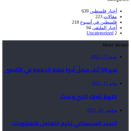
أخبار فلسطين
639
مقالات
223
فلسطين في أسبوع
218
أخبار الملتقى
94
Uncategorized
2
Most Viewed
يونيو 23, 2023
نحو 50 ألف مصلٍّ أدوا صلاة الجمعة في الأقصى
مايو 13, 2021
اللهمَّ نَصْرَك الذي وعدتَ
نوفمبر 20, 2021
السيد السيستاني يُحّرم التعامل بالمنتوجات