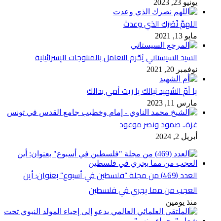
يونيو 23, 2023
اللهمَّ نَصْرَك الذي وعدتَ
مايو 13, 2021
السيد السيستاني يُحّرم التعامل بالمنتوجات الإسرائيلية
نوفمبر 20, 2021
يا أمّ الشهيد نيالك يا ريت أمي بدالك
مارس 11, 2023
غزة.. صمود ونصر موعود
أبريل 2, 2024
العدد (469) من مجلة “فلسطين في أسبوع” بعنوان: أين
العجب من مما يجري في فلسطين
منذ يومين