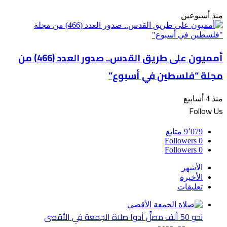
منذ أسبوعين
أمميون على طريق القدس.. صدور العدد (466) من
مجلة “فلسطين في أسبوع”
منذ 4 أسابيع
Follow Us
9٬079
متابع
Followers
0
Followers
0
الأشهر
الأخيرة
تعليقات
نحو 50 ألف مصلٍّ أدوا صلاة الجمعة في الأقصى