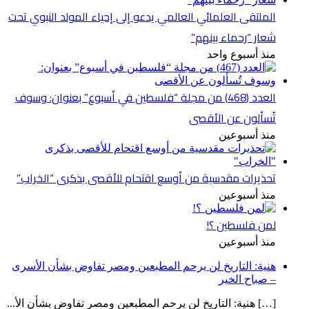
الملتقى العلمائي العالمي يدعو إلى إحياء المولد النبوي تحت
شعار “رحماء بينهم”
منذ أسبوع واحد
العدد (468) من مجلة “فلسطين في أسبوع” بعنوان: وسوف
تُسألون عن الأقصى
منذ أسبوعين
تحذيرات مقدسية من أوسع اقتحام للأقصى بذكرى “الخراب”
منذ أسبوعين
لمن فلسطين ؟!
منذ أسبوعين
هنية: التاريخ لن يرحم المطبعين ومصر تفاوض بشأن الأسرى
– صباح الخير
[…] هنية: التاريخ لن يرحم المطبعين ومصر تفاوض بشأن الأ...