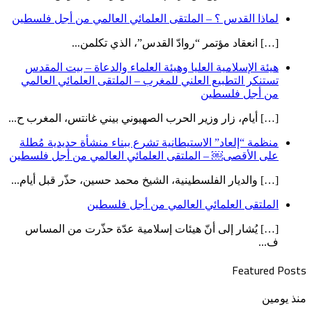
لماذا القدس ؟ – الملتقى العلمائي العالمي من أجل فلسطين
[…] انعقاد مؤتمر “روادّ القدس”، الذي تكلمن...
هيئة الإسلامية العليا وهيئة العلماء والدعاة – بيت المقدس
تستنكر التطبيع العلني للمغرب – الملتقى العلمائي العالمي
من أجل فلسطين
[…] أيام، زار وزير الحرب الصهيوني بيني غانتس، المغرب ح...
منظمة “إلعاد” الاستيطانية تشرع ببناء منشأة حديدية مُطلة
على الأقصى￼ – الملتقى العلمائي العالمي من أجل فلسطين
[…] والديار الفلسطينية، الشيخ محمد حسين، حذّر قبل أيام...
الملتقى العلمائي العالمي من أجل فلسطين
[…] يُشار إلى أنّ هيئات إسلامية عدّة حذّرت من المساس
ف...
Featured Posts
العدد
منذ يومين
(469)