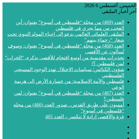
الخميس, أغسطس 6 2026
آخر أخبار الملتقى
العدد (469) من مجلة “فلسطين في أسبوع” بعنوان: أين
العجب من مما يجري في فلسطين
الملتقى العلمائي العالمي يدعو إلى إحياء المولد النبوي تحت
شعار “رحماء بينهم”
العدد (468) من مجلة “فلسطين في أسبوع” بعنوان: وسوف
تُسألون عن الأقصى
تحذيرات مقدسية من أوسع اقتحام للأقصى بذكرى “الخراب”
لمن فلسطين ؟!
شؤون الكنائس: سياسات الاحتلال تهدد الوجود المسيحي
الفلسطيني
فلسطين والأمة الإسلامية: من خسارة الأرض إلى هزيمة
الوعي
العدد (467) من مجلة “فلسطين في أسبوع” بعنوان: لمن
فلسطين؟
أمميون على طريق القدس.. صدور العدد (466) من مجلة
“فلسطين في أسبوع”
غزة والأقصى إرادة لا تنكسر – العدد 465
فيسبوك
‫X
‫YouTube