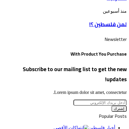
للأقصى
بذكرى
لمن
منذ أسبوعين
“الخراب”
فلسطين
لمن فلسطين ؟!
؟!
Newsletter
With Product You Purchase
Subscribe to our mailing list to get the new
updates!
Lorem ipsum dolor sit amet, consectetur.
أدخل
بريدك
الإلكتروني
Popular Posts
أخبار فلسطين