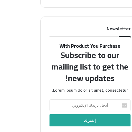
ن
م
ج
ل
Newsletter
ة
“
ف
With Product You Purchase
ل
Subscribe to our
س
ط
mailing list to get the
ي
ن
new updates!
ف
ي
Lorem ipsum dolor sit amet, consectetur.
أ
س
أ
ب
د
و
خ
ع
ل
”
ب
ب