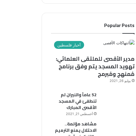
ر
ع
ي
ن
د
و
ك
ا
Popular Posts
ا
ن
ل
:
إ
أخبار فلسطين
ل
أ
ك
ي
مدير الأقصى للملتقى العلمائي:
ت
ن
تهويد المسجد يتم وفق برنامج
ر
ا
و
مُمنهج ومُبرمج
ل
ن
ع
يوليو 26, 2021
ي
ج
ب
52 عاماً والنيران لم
م
تنطفئ في المسجد
ن
الأقصى المبارك
م
أغسطس 21, 2021
م
مشاهد مؤلمة..
ا
الاحتلال يمنع الترميم
ي