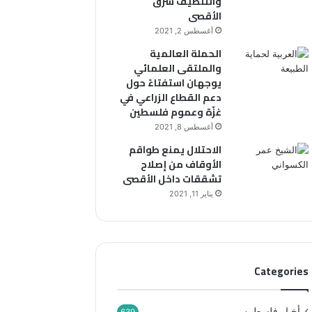
والتنظيف شرق
ج
الأقصى
ر
ي
أغسطس 2, 2021
ف
الحملة العالمية
ي
والملتقى العلمائي
ف
يوجهان استفتاءً حول
ل
دعم القطاع الزراعي في
س
غزّة وعموم فلسطين
ط
أغسطس 8, 2021
ي
الاحتلال يمنع طواقم
ن
الأوقاف من إصلاح
تشققات داخل الأقصى
يناير 11, 2021
Categories
أخبار فلسطين