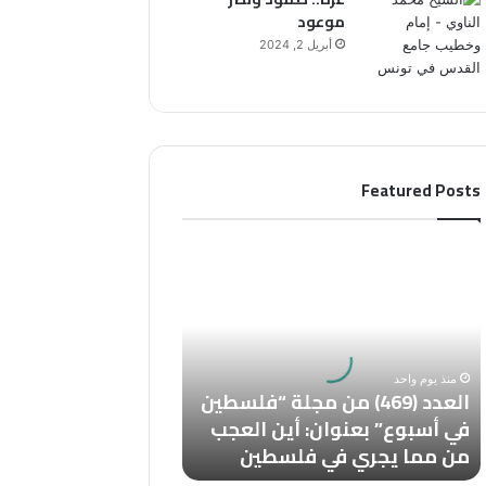
موعود
أبريل 2, 2024
Featured Posts
ا
ل
ع
د
د
(
منذ يوم واحد
4
العدد (469) من مجلة “فلسطين
6
في أسبوع” بعنوان: أين العجب
9
من مما يجري في فلسطين
)
م