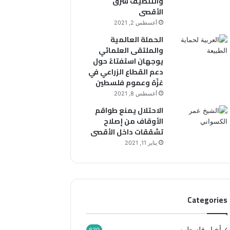
والتنظيف شرق
“
أ
الأقصى
ر
ق
ح
ص
أغسطس 2, 2021
م
ى
الحملة العالمية
ا
والملتقى العلمائي
ء
يوجهان استفتاءً حول
ب
دعم القطاع الزراعي في
ي
غزّة وعموم فلسطين
ن
أغسطس 8, 2021
ه
الاحتلال يمنع طواقم
م
الأوقاف من إصلاح
”
تشققات داخل الأقصى
يناير 11, 2021
Categories
أخبار فلسطين