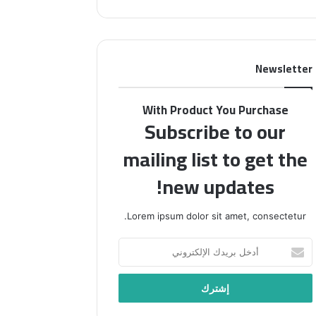
م
ن
ا
م
ئ
ج
ي
ل
Newsletter
ا
ة
ل
“
ع
ف
With Product You Purchase
ا
ل
Subscribe to our
ل
س
م
ط
mailing list to get the
ي
ي
ي
new updates!
ن
د
ف
ع
ي
Lorem ipsum dolor sit amet, consectetur.
و
أ
إ
س
أ
ل
ب
د
ى
و
خ
إ
ع
ل
ح
”
ب
ي
ب