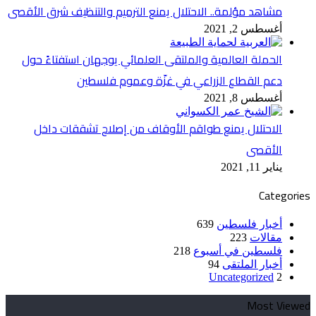
مشاهد مؤلمة.. الاحتلال يمنع الترميم والتنظيف شرق الأقصى
أغسطس 2, 2021
الحملة العالمية والملتقى العلمائي يوجهان استفتاءً حول
دعم القطاع الزراعي في غزّة وعموم فلسطين
أغسطس 8, 2021
الاحتلال يمنع طواقم الأوقاف من إصلاح تشققات داخل
الأقصى
يناير 11, 2021
Categories
أخبار فلسطين
639
مقالات
223
فلسطين في أسبوع
218
أخبار الملتقى
94
Uncategorized
2
Most Viewed