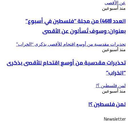
عن الأقصى
منذ أسبوعين
العدد (468) من مجلة “فلسطين في أسبوع”
بعنوان: وسوف تُسألون عن الأقصى
تحذيرات مقدسية من أوسع اقتحام للأقصى بذكرى “الخراب”
منذ أسبوعين
تحذيرات مقدسية من أوسع اقتحام للأقصى بذكرى
“الخراب”
لمن فلسطين ؟!
منذ أسبوعين
لمن فلسطين ؟!
Newsletter