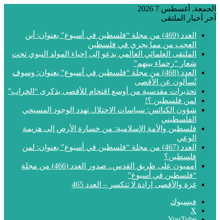
الجمعة, أغسطس 7 2026
آخر أخبار الملتقى
العدد (469) من مجلة “فلسطين في أسبوع” بعنوان: أين
العجب من مما يجري في فلسطين
الملتقى العلمائي العالمي يدعو إلى إحياء المولد النبوي تحت
شعار “رحماء بينهم”
العدد (468) من مجلة “فلسطين في أسبوع” بعنوان: وسوف
تُسألون عن الأقصى
تحذيرات مقدسية من أوسع اقتحام للأقصى بذكرى “الخراب”
لمن فلسطين ؟!
شؤون الكنائس: سياسات الاحتلال تهدد الوجود المسيحي
الفلسطيني
فلسطين والأمة الإسلامية: من خسارة الأرض إلى هزيمة
الوعي
العدد (467) من مجلة “فلسطين في أسبوع” بعنوان: لمن
فلسطين؟
أمميون على طريق القدس.. صدور العدد (466) من مجلة
“فلسطين في أسبوع”
غزة والأقصى إرادة لا تنكسر – العدد 465
فيسبوك
‫X
‫YouTube