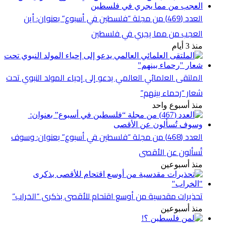
العدد (469) من مجلة “فلسطين في أسبوع” بعنوان: أين
العجب من مما يجري في فلسطين
منذ 3 أيام
الملتقى العلمائي العالمي يدعو إلى إحياء المولد النبوي تحت
شعار “رحماء بينهم”
منذ أسبوع واحد
العدد (468) من مجلة “فلسطين في أسبوع” بعنوان: وسوف
تُسألون عن الأقصى
منذ أسبوعين
تحذيرات مقدسية من أوسع اقتحام للأقصى بذكرى “الخراب”
منذ أسبوعين