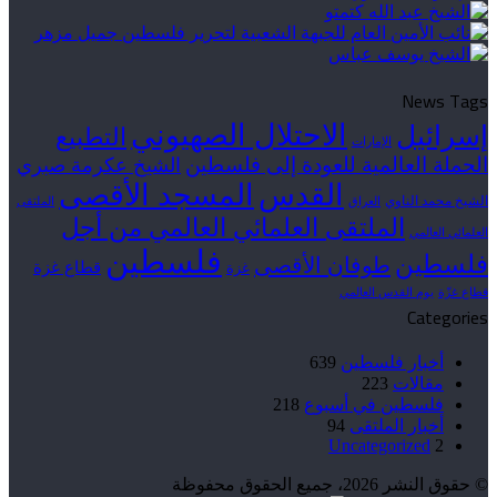
News Tags
الاحتلال الصهيوني
إسرائيل
التطبيع
الإمارات
الحملة العالمية للعودة إلى فلسطين
الشيخ عكرمة صبري
القدس
المسجد الأقصى
الشيخ محمد الناوي
العراق
الملتقى
الملتقى العلمائي العالمي من أجل
العلمائي العالمي
فلسطين
فلسطين
طوفان الأقصى
قطاع غزة
غزة
قطاع غزّة
يوم القدس العالمي
Categories
أخبار فلسطين
639
مقالات
223
فلسطين في أسبوع
218
أخبار الملتقى
94
Uncategorized
2
© حقوق النشر 2026، جميع الحقوق محفوظة