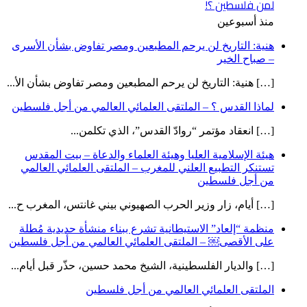
لمن فلسطين ؟!
منذ أسبوعين
هنية: التاريخ لن يرحم المطبعين ومصر تفاوض بشأن الأسرى
– صباح الخير
[…] هنية: التاريخ لن يرحم المطبعين ومصر تفاوض بشأن الأ...
لماذا القدس ؟ – الملتقى العلمائي العالمي من أجل فلسطين
[…] انعقاد مؤتمر “روادّ القدس”، الذي تكلمن...
هيئة الإسلامية العليا وهيئة العلماء والدعاة – بيت المقدس
تستنكر التطبيع العلني للمغرب – الملتقى العلمائي العالمي
من أجل فلسطين
[…] أيام، زار وزير الحرب الصهيوني بيني غانتس، المغرب ح...
منظمة “إلعاد” الاستيطانية تشرع ببناء منشأة حديدية مُطلة
على الأقصى￼ – الملتقى العلمائي العالمي من أجل فلسطين
[…] والديار الفلسطينية، الشيخ محمد حسين، حذّر قبل أيام...
الملتقى العلمائي العالمي من أجل فلسطين