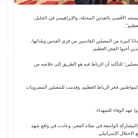
سجد الأقصى بالقدس المحتلة، والإبراهيمي في الخليل،
عظيم”.
ًا كبيرة من المصلين القادمين من قرى القدس وبلداتها،
ين أحيوا الفجر العظيم.
لين؛ للتأكيد أن الرباط فيه هو الطريق إلى خلاصه من
العدد
 المواطنين فجر الرباط العظيم، وقدمت للمصلين المشروبات
(469)
من
مجلة
 عهد الوفاء للشهداء.
“فلسطين
في
منذ يومين
أسبوع”
والمشاركة الواسعة في صلاة الفجر، وعادت في واقع شهد
العدد (469) من مجلة “فلسطين
بعنوان: أين
الاحتلال الإسرائيلي.
في أسبوع” بعنوان: أين العجب
العجب