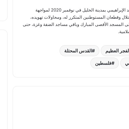
ن ؟!
من مما يجري في فلسطين
من
وانطلقت “الفجر العظيم” لأول مرة من المسجد الإبراهيمي بمدينة الخليل في نوفمبر 2020 لمواجهة
مما
لال وقطعان المستوطنين المتكرر له، ومحاولات تهويده،
يجري
في
 إلى المسجد الأقصى المبارك وباقي مساجد الضفة وغزة، حتى
فلسطين
امية.
لفجر العظيم
القدس المحتلة
مي
فلسطين