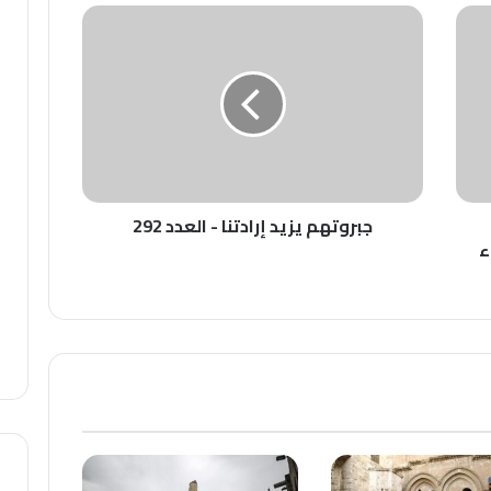
جبروتهم
يزيد
إرادتنا
-
العدد
292
جبروتهم يزيد إرادتنا - العدد 292
ء