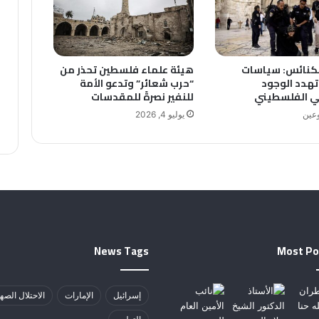
كنائس: سياسات
هيئة علماء فلسطين تحذر من
 تهدد الوجود
“حرب شعائر” وتدعو الأمة
 الفلسطيني
للنفير نصرةً للمقدسات
وعين
يوليو 4, 2026
News Tags
Most Po
إسرائيل
الإمارات
الاحتلال الصه