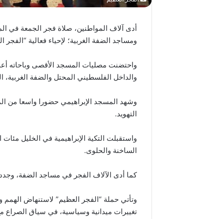
أدى آلاف المواطنين، صلاة فجر الجمعة في الم
ومساجد الضفة الغربية؛ لإحياء فعالية “الفجر ال
واحتضنت مصليات المسجد الأقصى وباحاته أعداد
والداخل الفلسطيني المحتل والضفة الغربية، الذ
وشهد المسجد الإبراهيمي حضورا واسعا من المص
التهويد.
لمن
واستقبلت التكية الإبراهيمية في الخليل مئات
فلسطين
الساخنة والحلوى.
؟!
كما أدى الآلاف الفجر في مساجد الضفة، وجددوا
وتأتي حملة “الفجر العظيم” لاستنهاض الهمم 
تغييرات ميدانية وسياسية، في سياق الصراع مع 
منذ أسبوعين