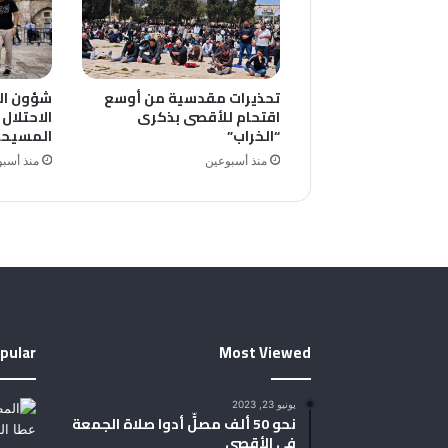
تحذيرات مقدسية من أوسع
شؤون ال
اقتحام للأقصى بذكرى
الاحتلال
“الخراب”
المسيحي
منذ أسبوعين
منذ أسب
pular
Most Viewed
يونيو 23, 2023
نحو 50 ألف مصلٍّ أدوا صلاة الجمعة
في الأقصى