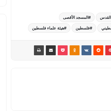
يجري
في
فلسطين
القدس
المسجد الأقصى
سطيني
فلسطين
هيئة علماء فلسطين
بينتيريست
Odnoklassniki
‫Pocket
مشاركة عبر البريد
طباعة