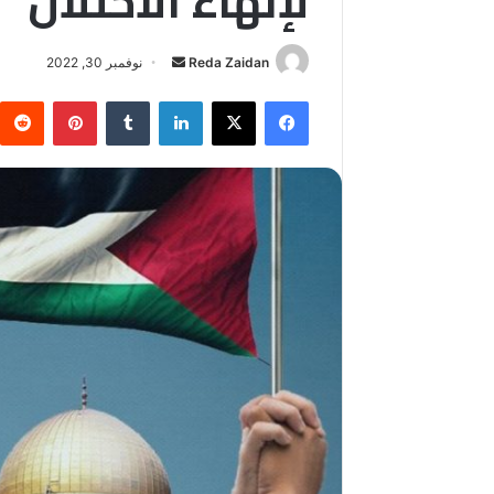
لإنهاء الاحتلال
أرسل
Reda Zaidan
نوفمبر 30, 2022
بريدا
فيسبوك
‫X
لينكدإن
بينتيريس
إلكترونيا