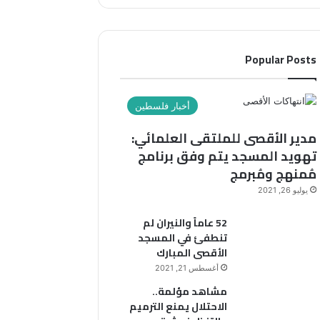
Popular Posts
أخبار فلسطين
مدير الأقصى للملتقى العلمائي:
تهويد المسجد يتم وفق برنامج
مُمنهج ومُبرمج
يوليو 26, 2021
52 عاماً والنيران لم
تنطفئ في المسجد
الأقصى المبارك
أغسطس 21, 2021
مشاهد مؤلمة..
الاحتلال يمنع الترميم