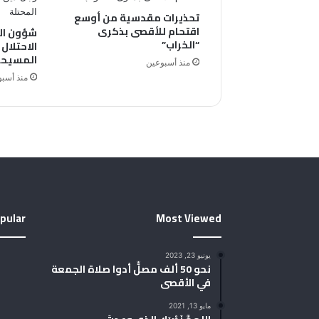
تحذيرات مقدسية من أوسع
اقتحام للأقصى بذكرى
شؤون ال
“الخراب”
الاحتلال
المسيحي
منذ أسبوعين
منذ أسب
pular
Most Viewed
يونيو 23, 2023
نحو 50 ألف مصلٍّ أدوا صلاة الجمعة
في الأقصى
مايو 13, 2021