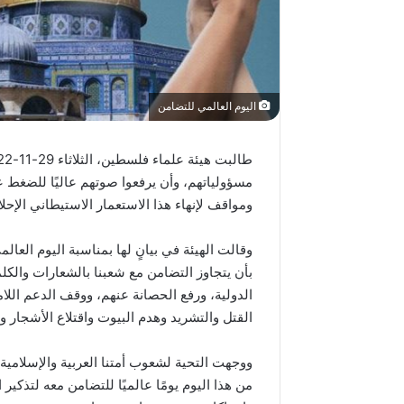
اليوم العالمي للتضامن
مسؤولياتهم، وأن يرفعوا صوتهم عاليًا للضغط 
ومواقف لإنهاء هذا الاستعمار الاستيطاني الإحلا
لمن
فلسطين
؟!
وقالت الهيئة في بيانٍ لها بمناسبة اليوم الع
بأن يتجاوز التضامن مع شعبنا بالشعارات والكلما
الدولية، ورفع الحصانة عنهم، ووقف الدعم اللا
القتل والتشريد وهدم البيوت واقتلاع الأشجار 
منذ أسبوعين
ووجهت التحية لشعوب أمتنا العربية والإسلامية
لمن فلسطي
من هذا اليوم يومًا عالميًا للتضامن معه لتذكير