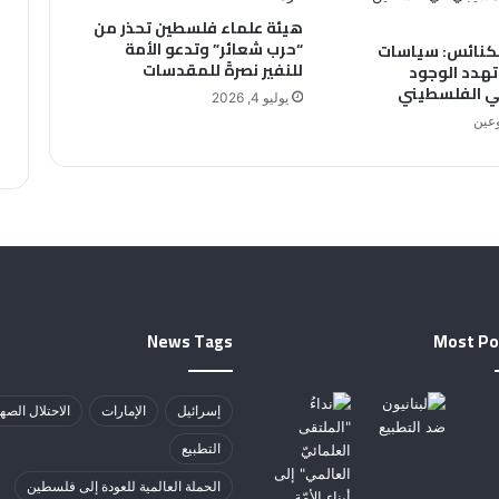
هيئة علماء فلسطين تحذر من
“حرب شعائر” وتدعو الأمة
كنائس: سياسات
للنفير نصرةً للمقدسات
 تهدد الوجود
 الفلسطيني
يوليو 4, 2026
وعين
News Tags
Most Po
إسرائيل
الإمارات
الاحتلال الصه
التطبيع
الحملة العالمية للعودة إلى فلسطين