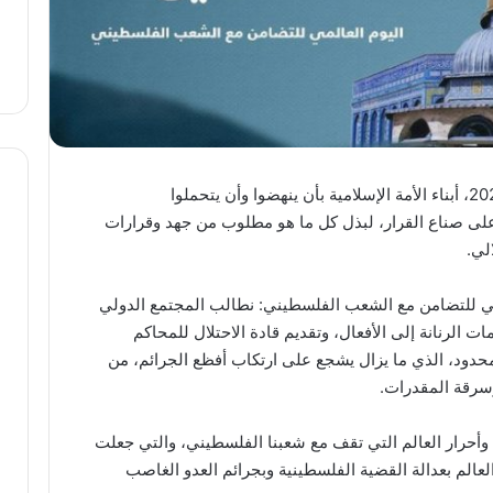
طالبت هيئة علماء فلسطين، الثلاثاء 29-11-2022، أبناء الأمة الإسلامية بأن ينهضوا وأن يتحملوا
على صناع القرار، لبذل كل ما هو مطلوب من جهد وقرارات
لي.
العدد
(469)
من
المي للتضامن مع الشعب الفلسطيني: نطالب المجتمع الدولي
مجلة
ت الرنانة إلى الأفعال، وتقديم قادة الاحتلال للمحاكم
“فلسطين
محدود، الذي ما يزال يشجع على ارتكاب أفظع الجرائم، من
في
منذ 3 أيام
وسرقة المقدرات.
أسبوع”
العدد (469) من مجلة “فلسطين
بعنوان: أين
في أسبوع” بعنوان: أين العجب
العجب
 وأحرار العالم التي تقف مع شعبنا الفلسطيني، والتي جعلت
ن ؟!
من مما يجري في فلسطين
من
 العالم بعدالة القضية الفلسطينية وبجرائم العدو الغاصب
مما